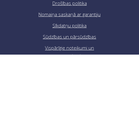
Drošības politika
Nomaiņa saskaņā ar garantiju
Sīkdatņu politika
Sūdzības un pārsūdzības
Vispārīgie noteikumi un
nosacījumi
Sekojiet mums
Maksājuma metode