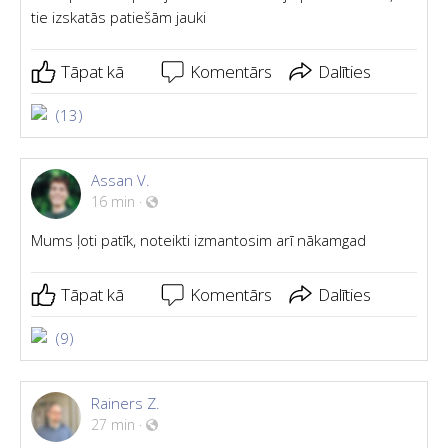
tie izskatās patiešām jauki
Tāpat kā
Komentārs
Dalīties
(13)
Assan V.
16 min
·
Mums ļoti patīk, noteikti izmantosim arī nākamgad
Tāpat kā
Komentārs
Dalīties
(9)
Rainers Z.
27 min
·