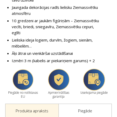
Jaungada dekorācijas radīs lielisku Ziemassvētku
atmosfēru
10 gredzeni ar jaukām figūriņām – Ziemassvētku
vecīti, briedi, sniegavīru, Ziemassvētku cepuri,
eglīti
Lieliska ideja logiem, durvīm, žogiem, sienām,
mēbelēm…
Āķi ātrai un vienkāršai uzstādīšanai
Izmēri 3 m (kabelis ar piekariņiem garums) + 2
Piegāde no noliktavas
Apmierinātības
Izsekojama piegāde
EU
garantija
Produkta apraksts
Piegāde