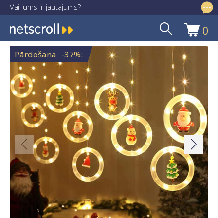
Vai jums ir jautājums?
info@netscroll.lv
0
Skip
Skip
to
to
Pārdošana
-37%
:
navigation
content