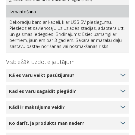
Izmantošana
Dekorāciju baro ar kabeli, k ar USB 5V pieslēgumu.
Pieslēdziet savienotāju uz uzlādes stacijas, adaptera utt.
un gaismas iedegsies. Brīdinājums: Esiet uzmanīgi ar
bērniem, jauniem par 3 gadiem. Sakarā ar mazāku daļu
sastāvu pastāv norīšanas vai nosmakšanas risks.
Visbiežāk uzdotie jautājumi:
Kā es varu veikt pasūtījumu?
Izvēlieties produktu daudzumu, ko vēlaties pasūtīt,
Kad es varu sagaidīt piegādi?
noklikšķinot uz 1 gabals, 2 gabali vai 3 gabali.
Noklikšķinot uz pogas Pievienot grozam, prece tiks
Ja jūsu izvēlētais produkts ir noliktavā mūsu noliktavā,
Kādi ir maksājumu veidi?
pievienota jūsu tiešsaistes grozam. Jūs varat pievienot
jūs varat sagaidīt piegādi 5-7 darba dienu laikā.
vai mainīt produktu daudzumu savā grozā.
Piegāde ir iespējama katru darba dienu, parasti no
Pabeidzot pasūtījumu, varat izvēlēties: skaidrā naudā,
Noklikšķinot uz pogas Turpināt pie kases, jūs tiksiet
Ko darīt, ja produkts man neder?
rīta. Jūs tiksiet savlaicīgi informēts pirms piegādes ar
ar kredītkarti vai PayPal. Par piegādi var norēķināties
novirzīts uz kasi. Izrakstīšanās procesa beigās jums
SMS un kurjera zvanu.
skaidrā naudā vai ar karti. Mēs iesakām veikt