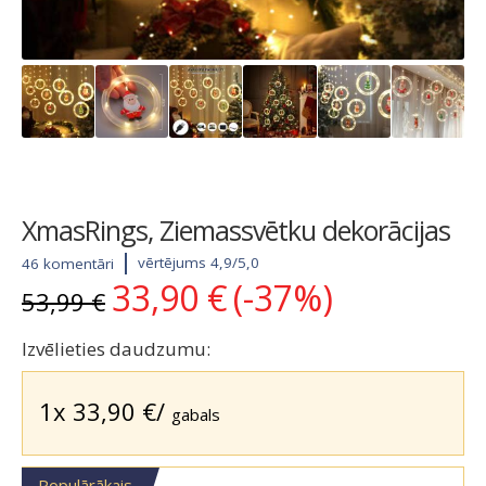
XmasRings, Ziemassvētku dekorācijas
vērtējums 4,9/5,0
46 komentāri
33,90
€
(-37%)
Original
Current
53,99
€
price
price
was:
is:
Izvēlieties daudzumu:
53,99 €.
33,90 €.
1x
33,90
€
/
gabals
Populārākais