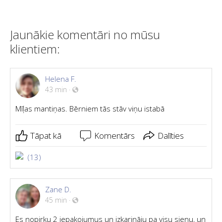
Jaunākie komentāri no mūsu
klientiem:
Helena F.
43 min
·
Mīļas mantiņas. Bērniem tās stāv viņu istabā
Tāpat kā
Komentārs
Dalīties
(13)
Zane D.
45 min
·
Es nopirku 2 iepakojumus un izkarināju pa visu sienu, un