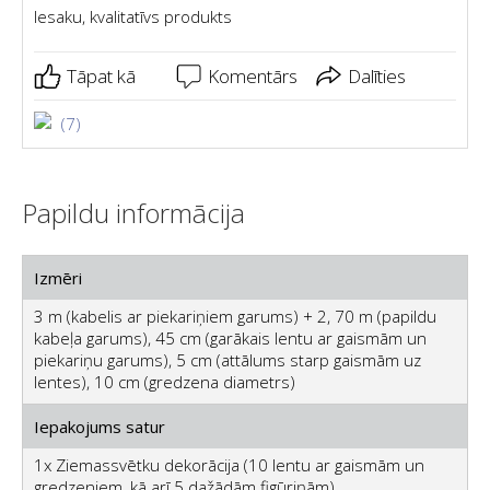
Iesaku, kvalitatīvs produkts
Tāpat kā
Komentārs
Dalīties
(7)
Papildu informācija
Izmēri
3 m (kabelis ar piekariņiem garums) + 2, 70 m (papildu
kabeļa garums), 45 cm (garākais lentu ar gaismām un
piekariņu garums), 5 cm (attālums starp gaismām uz
lentes), 10 cm (gredzena diametrs)
Iepakojums satur
1x Ziemassvētku dekorācija (10 lentu ar gaismām un
gredzeniem, kā arī 5 dažādām figūriņām)