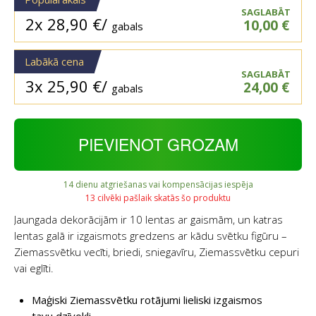
SAGLABĀT
2x
28,90
€
/
10,00
€
gabals
Labākā cena
SAGLABĀT
3x
25,90
€
/
24,00
€
gabals
PIEVIENOT GROZAM
14 dienu atgriešanas vai kompensācijas iespēja
13 cilvēki pašlaik skatās šo produktu
Jaungada dekorācijām ir 10 lentas ar gaismām, un katras
lentas galā ir izgaismots gredzens ar kādu svētku figūru –
Ziemassvētku vecīti, briedi, sniegavīru, Ziemassvētku cepuri
vai eglīti.
Maģiski Ziemassvētku rotājumi lieliski izgaismos
tavu dzīvokli