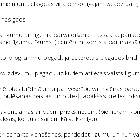
jumiem un pielāgotas viņa personīgajām vajadzībām;
šanas gads;
is līgumu un līguma pārvaldīšana ir uzsākta, pamato
ties no līguma. līgums; (piemēram: komisija par ma
atorprogrammu piegādi, ja patērētājs piegādes brīdī
o izdevumu piegādi, uz kuriem attiecas valsts līgumi
ērotas brīdinājumu par veselību vai higiēnas paraug
, pulēšanas pastas un putekļi, apakšas krelles, biks
 savienojamas ar citiem priekšmetiem; (piemēram: ko
aksas, ko puse saņem kā veiksmīgu)
iek panākta vienošanās, pārdodot līgumu un kuri var