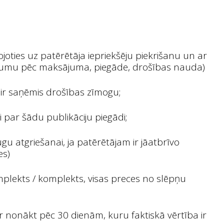
joties uz patērētāja iepriekšēju piekrišanu un ar
ksājumu pēc maksājuma, piegāde, drošības nauda)
 ir saņēmis drošības zīmogu;
 par šādu publikāciju piegādi;
u atgriešanai, ja patērētājam ir jāatbrīvo
es)
mplekts / komplekts, visas preces no slēpņu
 nonākt pēc 30 dienām, kuru faktiskā vērtība ir