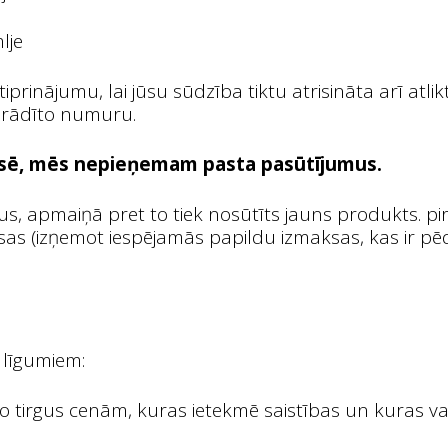
lje
iprinājumu, lai jūsu sūdzība tiktu atrisināta arī atl
orādīto numuru.
pusē, mēs nepieņemam pasta pasūtījumus.
, apmaiņā pret to tiek nosūtīts jauns produkts. pi
as (izņemot iespējamās papildu izmaksas, kas ir pēdē
 līgumiem:
o tirgus cenām, kuras ietekmē saistības un kuras var