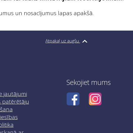
eikumus un nosacījumus lapas apakšā.
Atpakaļ uz augšu
Sekojiet mums
e jautājumi
 patērētāju
iršana
iesības
litika
skaņā ar