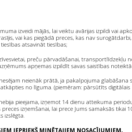
muma izveidi mājās, lai veiktu avārijas izpildi vai 
sījis, vai kas piegādā preces, kas nav surogātdarbi, 
esības atsavināt tiesības;
zīvesvietai, preču pārvadāšanai, transportlīdzekļu
 uzņēmums apņemas izpildīt savas saistības noteikt
tu nesējam neienāk prātā, ja pakalpojuma glabāšana
atkāpties no līguma. (piemēram: pārsūtīts digitālais
 nebija pieejama, izņemot 14 dienu atteikuma periodu
 preces izņemšanai, lai prece Jums samaksās tikai 
 izslēgta.
ISIEM IEPRIEKŠ MINĒTAJIEM NOSACĪJUMIEM.