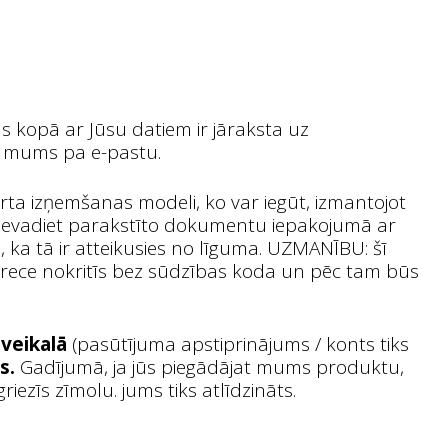
 kopā ar Jūsu datiem ir jāraksta uz
ar mums pa e-pastu.
rta izņemšanas modeli, ko var iegūt, izmantojot
n ievadiet parakstīto dokumentu iepakojumā ar
 ka tā ir atteikusies no līguma. UZMANĪBU: šī
o prece nokritīs bez sūdzības koda un pēc tam būs
 veikalā
(pasūtījuma apstiprinājums / konts tiks
ms.
Gadījumā, ja jūs piegādājat mums produktu,
zīs zīmolu. jums tiks atlīdzināts.