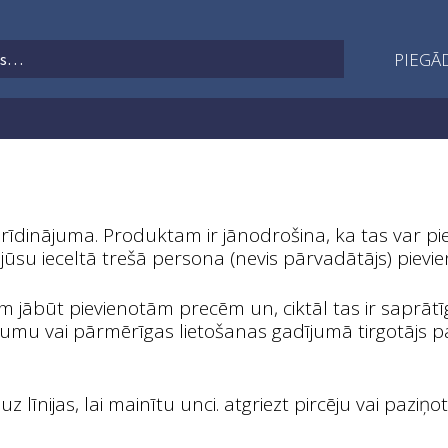
PIEGĀD
īdinājuma. Produktam ir jānodrošina, ka tas var pie
jūsu ieceltā trešā persona (nevis pārvadātājs) pievie
jābūt pievienotām precēm un, ciktāl tas ir saprātīg
jumu vai pārmērīgas lietošanas gadījumā tirgotājs p
uz līnijas, lai mainītu unci. atgriezt pircēju vai paz