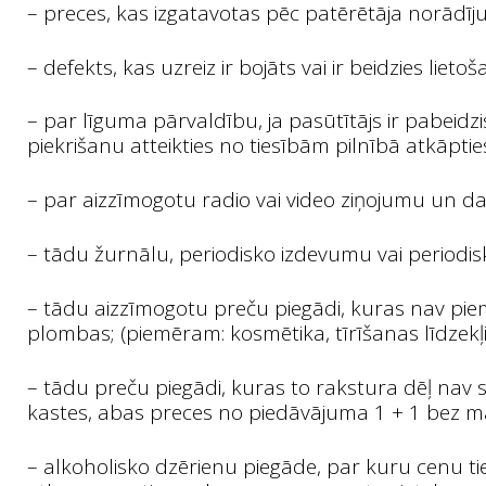
– preces, kas izgatavotas pēc patērētāja norādī
– defekts, kas uzreiz ir bojāts vai ir beidzies lieto
– par līguma pārvaldību, ja pasūtītājs ir pabeidz
piekrišanu atteikties no tiesībām pilnībā atkāp
– par aizzīmogotu radio vai video ziņojumu un d
– tādu žurnālu, periodisko izdevumu vai periodisk
– tādu aizzīmogotu preču piegādi, kuras nav piem
plombas; (piemēram: kosmētika, tīrīšanas līdzekļi
– tādu preču piegādi, kuras to rakstura dēļ nav
kastes, abas preces no piedāvājuma 1 + 1 bez m
– alkoholisko dzērienu piegāde, par kuru cenu t