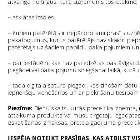
atkarīga no tirgus, kurā uzņēmums tos ietekmē;
– atklātas izsoles;
– kuriem patērētājs ir nepārprotami prasījis uzņē
pakalpojumus, kurus patērētājs nav skaidri piepra
patērētājs uz šādiem papildu pakalpojumiem un ti
– par iestādēm, kas nav paredzētas pastāvīgai d
piegādei vai pakalpojumu sniegšanai laikā, kurā
– tāda digitāla satura piegādi, kas zinošam da
iepriekšēju vienošanos un ar piekrišanu tiesībām 
Piezīme:
Dienu skaits, kurās prece tika izņemta,
atteikuma produkta vai mūsu tirgotāju iegādātās
izskatīšanas izmaksas, pretējā gadījumā prece tiks
IESPĒJA NOTEIKT PRASĪBAS, KAS ATBILST V