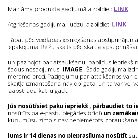
Maināma produkta gadījumā aizpildiet:
LINK
Atgriešanas gadījumā, lūdzu, aizpildiet:
LINK
Tāpat pēc veidlapas iesniegšanas apstiprinājuma
iepakojuma. Reižu skaits pēc skaitļa apstiprināša
un paziņojot par atsaukšanu, papildus iepriekš m
šādus nosacījumus
IMAGE
. Šādā gadījumā izdr
mērāmo preci. Paziņojumu par atteikšanos var iesn
skaitļa izmantošana nav obligāta, un tā var vēl 
jāapstrādā katru gadu.
Jūs nosūtīsiet paku
iepriekš
, pārbaudiet to i
nosūtīts pa e-pastu piegādes brīdī)
un zemākais
kuru mūsu zīmols nav nepiemērots izbraukšanai, 
Jums ir 14 dienas no pieprasījuma nosūtīt
sūt