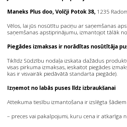
Maneks Plus doo, Volčji Potok 38,
1235 Radom
Vēlos, lai jūs nosūtītu paciņu ar saņemšanas apst
saņemšanas apstiprinājumu, izmantojot tālāk n
Piegādes izmaksas ir norādītas nosūtītāja 
Tiklīdz Sūdzību nodaļa izskata dažādus produktus
visas pirkuma izmaksas, ieskaitot piegādes izmaks
kas ir visvairāk piedāvātā standarta piegāde).
Izņemot no labās puses līdz izbraukšanai
Atteikuma tiesību izmantošana ir izslēgta šādiem
– preces vai pakalpojumi, kuru cena ir atkarīga n