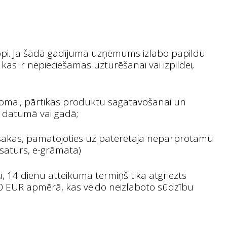
apkopi. Ja šādā gadījumā uzņēmums izlabo papildu
kas ir nepieciešamas uzturēšanai vai izpildei,
 nomai, pārtikas produktu sagatavošanai un
ā datumā vai gadā;
 sākās, pamatojoties uz patērētāja nepārprotamu
 saturs, e-grāmata)
, 14 dienu atteikuma termiņš tika atgriezts
10 EUR apmērā, kas veido neizlaboto sūdzību