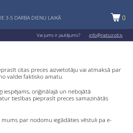
0
E 3-5 DARBA DIENU LAIKĀ
Vai jums ir jautājums?
info@netscroll.lv
prasīt citas preces aizvietotāju vai atmaksā par
no valdei faktisko amatu.
i iespējams, oriģinālajā un nebojātā
atur tiesības pieprasīt preces samazinātās
iņot mums par nodomu iegādāties vēstuli pa e-