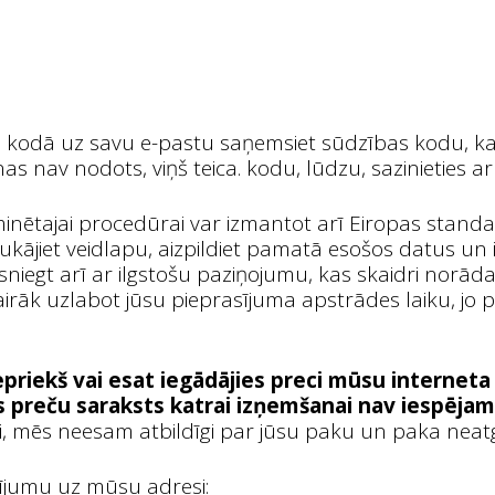
 kodā uz savu e-pastu saņemsiet sūdzības kodu, kas
nas nav nodots, viņš teica. kodu, lūdzu, sazinieties 
inētajai procedūrai var izmantot arī Eiropas standa
ukājiet veidlapu, aizpildiet pamatā esošos datus u
iegt arī ar ilgstošu paziņojumu, kas skaidri norāda,
vairāk uzlabot jūsu pieprasījuma apstrādes laiku, j
epriekš vai esat iegādājies preci mūsu interneta
 preču saraksts katrai izņemšanai nav iespēja
mēs neesam atbildīgi par jūsu paku un paka neatgrie
ījumu uz mūsu adresi: