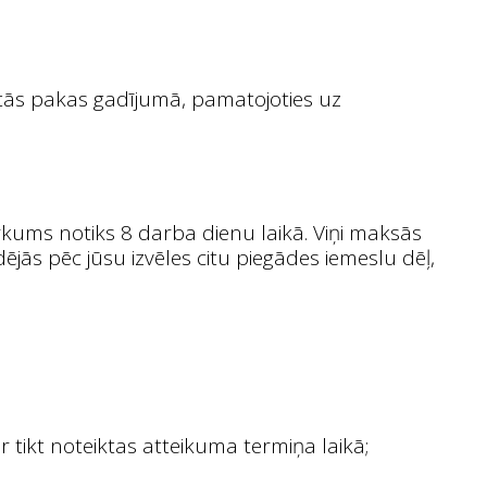
iktās pakas gadījumā, pamatojoties uz
rkums notiks 8 darba dienu laikā. Viņi maksās
jās pēc jūsu izvēles citu piegādes iemeslu dēļ,
 tikt noteiktas atteikuma termiņa laikā;