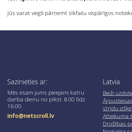
Jūs varat viegli pārņemt sīkfailu vispārīgos not
Sazinieties ar:
Latvia
Mēs esam jums pieejami katru
Bieži uzdoti
darba dienu no plkst. 8.00 līdz
Ārpustiesas
16.00.
strīdu izšķ
info@netscroll.lv
Atteikuma t
Drošības po
Nomaiņa sa