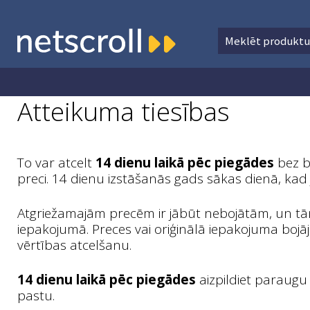
Meklēt:
Meklēt
Skip
Skip
to
to
navigation
content
Atteikuma tiesības
To var atcelt
14 dienu laikā pēc piegādes
bez br
preci. 14 dienu izstāšanās gads sākas dienā, kad 
Atgriežamajām precēm ir jābūt nebojātām, un tām 
iepakojumā. Preces vai oriģinālā iepakojuma bojā
vērtības atcelšanu.
14 dienu laikā pēc piegādes
aizpildiet paraugu 
pastu.