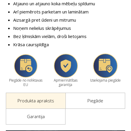
Atjauno un atjauno koka mēbeļu spīdumu
Arī piemērots parketam un laminātam
Aizsargā pret ūdeni un mitrumu
Noņem nelielus skrāpējumus
Bez ķīmiskām vielām, droši lietojams
Krāsa caurspīdīga
Piegāde no noliktavas
Apmierinātības
Izsekojama piegāde
EU
garantija
Produkta apraksts
Piegāde
Garantija