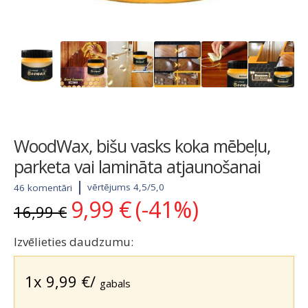
WoodWax, bišu vasks koka mēbeļu,
parketa vai lamināta atjaunošanai
vērtējums 4,5/5,0
46 komentāri
9,99
€
(-41%)
Original
Current
16,99
€
price
price
was:
is:
Izvēlieties daudzumu:
16,99 €.
9,99 €.
1x
9,99
€
/
gabals