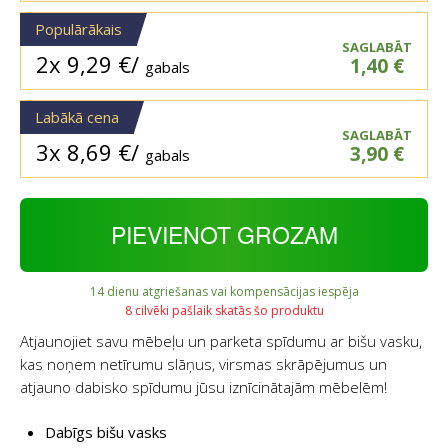
Populārākais
SAGLABĀT
2x
9,29
€
/
1,40
€
gabals
Labākā cena
SAGLABĀT
3x
8,69
€
/
3,90
€
gabals
PIEVIENOT GROZAM
14 dienu atgriešanas vai kompensācijas iespēja
8 cilvēki pašlaik skatās šo produktu
Atjaunojiet savu mēbeļu un parketa spīdumu ar bišu vasku,
kas noņem netīrumu slāņus, virsmas skrāpējumus un
atjauno dabisko spīdumu jūsu iznīcinātajām mēbelēm!
Dabīgs bišu vasks