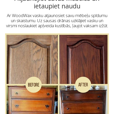
ietaupiet naudu
Ar WoodWax vasku atjaunosiet savu mēbeļu spīdumu
un skaistumu. Uz sausas drānas uzklājiet vasku un
virsmi noslaukiet apļveida kustībās, ļaujot vaksam izžūt.