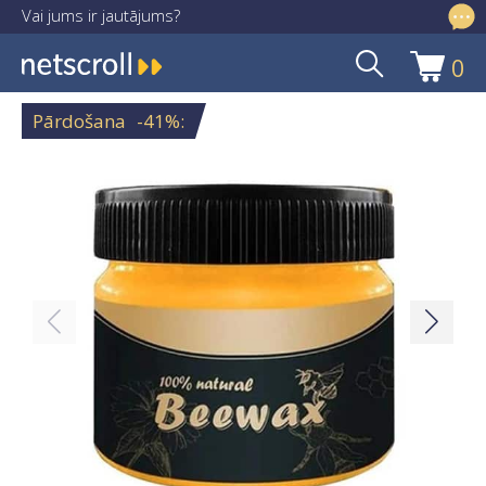
Vai jums ir jautājums?
info@netscroll.lv
0
Skip
Skip
to
to
Pārdošana
-41%
:
navigation
content