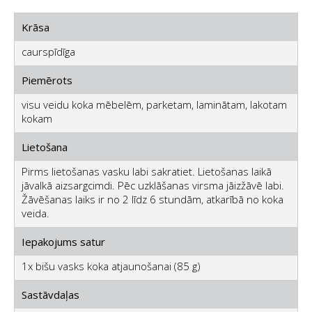
Krāsa
caurspīdīga
Piemērots
visu veidu koka mēbelēm, parketam, laminātam, lakotam
kokam
Lietošana
Pirms lietošanas vasku labi sakratiet. Lietošanas laikā
jāvalkā aizsargcimdi. Pēc uzklāšanas virsma jāizžāvē labi.
Žāvēšanas laiks ir no 2 līdz 6 stundām, atkarībā no koka
veida.
Iepakojums satur
1x bišu vasks koka atjaunošanai (85 g)
Sastāvdaļas