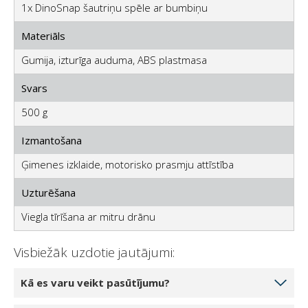
1x DinoSnap šautriņu spēle ar bumbiņu
Materiāls
Gumija, izturīga auduma, ABS plastmasa
Svars
500 g
Izmantošana
Ģimenes izklaide, motorisko prasmju attīstība
Uzturēšana
Viegla tīrīšana ar mitru drānu
Visbiežāk uzdotie jautājumi:
Kā es varu veikt pasūtījumu?