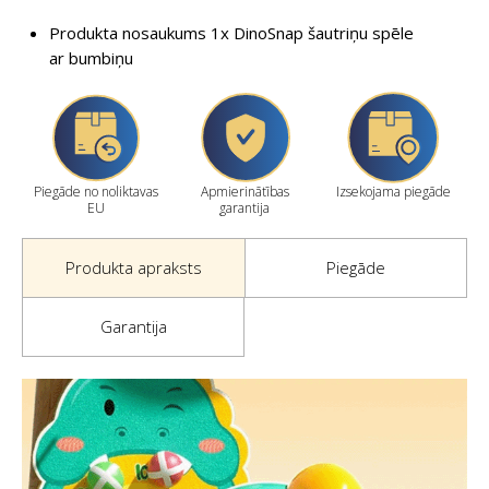
Produkta nosaukums 1x DinoSnap šautriņu spēle
ar bumbiņu
Piegāde no noliktavas
Apmierinātības
Izsekojama piegāde
EU
garantija
Produkta apraksts
Piegāde
Garantija