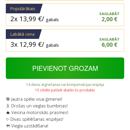
Populārākais
SAGLABĀT
2x
13,99
€
/
2,00
€
gabals
Labākā cena
SAGLABĀT
3x
12,99
€
/
6,00
€
gabals
PIEVIENOT GROZAM
14 dienu atgriešanas vai kompensācijas iespēja
15 cilvēki pašlaik skatās šo produktu
🎯 Jautra spēle visai ģimenei!
💧 Drošas un vieglas bumbiņas!
🔥 Veicina motoriskās prasmes!
✨ Divas spēlēšanas iespējas!
🍴 Viegla uzstādīšana!