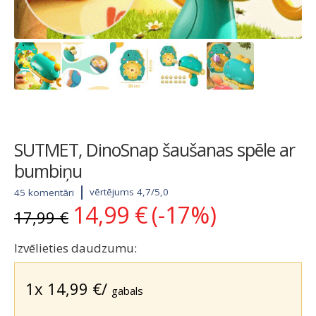
SUTMET, DinoSnap šaušanas spēle ar
bumbiņu
vērtējums 4,7/5,0
45 komentāri
14,99
€
(-17%)
Original
Current
17,99
€
price
price
was:
is:
Izvēlieties daudzumu:
17,99 €.
14,99 €.
1x
14,99
€
/
gabals