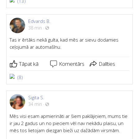
(13)
Edvards B.
38 min
·
Tas ir ērtāks nekā gulta, kad mēs ar sievu dodamies
ceļojumā ar automašīnu.
Tāpat kā
Komentārs
Dalīties
(8)
Sigita S.
34 min
·
Mēs visi esam apmierināti ar šiem paklājiņiem, mums tie
ir jau 2 gadus un no pieciem vēl nav nekādu plaisu, un
mēs tos lietojam diezgan bieži uz dažādām virsmām.