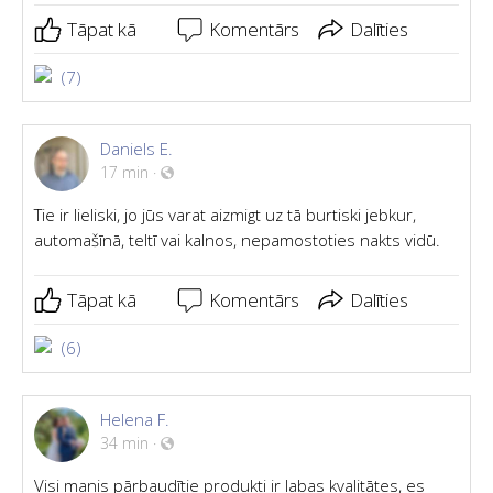
Tāpat kā
Komentārs
Dalīties
(7)
Daniels E.
17 min
·
Tie ir lieliski, jo jūs varat aizmigt uz tā burtiski jebkur,
automašīnā, teltī vai kalnos, nepamostoties nakts vidū.
Tāpat kā
Komentārs
Dalīties
(6)
Helena F.
34 min
·
Visi manis pārbaudītie produkti ir labas kvalitātes, es