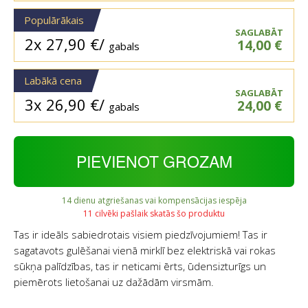
Populārākais
SAGLABĀT
2x
27,90
€
/
14,00
€
gabals
Labākā cena
SAGLABĀT
3x
26,90
€
/
24,00
€
gabals
PIEVIENOT GROZAM
14 dienu atgriešanas vai kompensācijas iespēja
11 cilvēki pašlaik skatās šo produktu
Tas ir ideāls sabiedrotais visiem piedzīvojumiem! Tas ir
sagatavots gulēšanai vienā mirklī bez elektriskā vai rokas
sūkņa palīdzības, tas ir neticami ērts, ūdensizturīgs un
piemērots lietošanai uz dažādām virsmām.