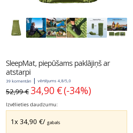
SleepMat, piepūšams paklājiņš ar
atstarpi
vērtējums 4,8/5,0
39 komentāri
34,90
€
(-34%)
Original
Current
52,99
€
price
price
was:
is:
Izvēlieties daudzumu:
52,99 €.
34,90 €.
1x
34,90
€
/
gabals