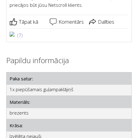
priecājos būt jūsu Netscroll klients.
Tāpat kā
Komentārs
Dalīties
(7)
Papildu informācija
Paka satur:
1x piepūšamais guļampaklājiņš
Materiāls:
brezents
Krāsa:
Izvēlēta nejauši