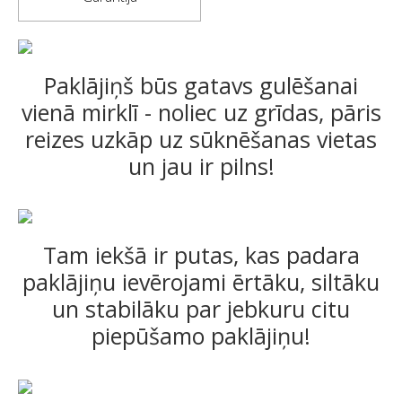
Paklājiņš būs gatavs gulēšanai
vienā mirklī - noliec uz grīdas, pāris
reizes uzkāp uz sūknēšanas vietas
un jau ir pilns!
Tam iekšā ir putas, kas padara
paklājiņu ievērojami ērtāku, siltāku
un stabilāku par jebkuru citu
piepūšamo paklājiņu!