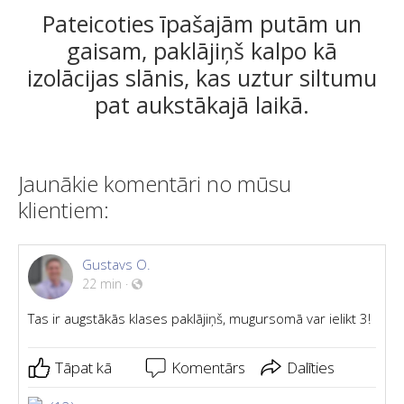
Pateicoties īpašajām putām un
gaisam, paklājiņš kalpo kā
izolācijas slānis, kas uztur siltumu
pat aukstākajā laikā.
Jaunākie komentāri no mūsu
klientiem:
Gustavs O.
22 min
·
Tas ir augstākās klases paklājiņš, mugursomā var ielikt 3!
Tāpat kā
Komentārs
Dalīties