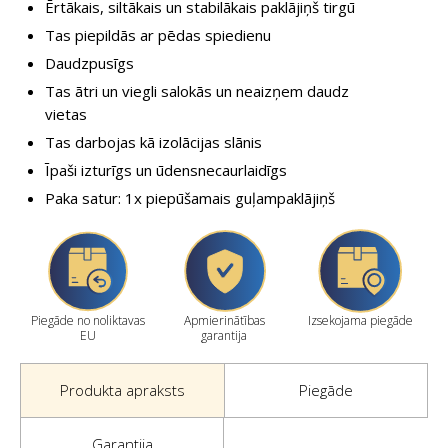
Ērtākais, siltākais un stabilākais paklājiņš tirgū
Tas piepildās ar pēdas spiedienu
Daudzpusīgs
Tas ātri un viegli salokās un neaizņem daudz
vietas
Tas darbojas kā izolācijas slānis
Īpaši izturīgs un ūdensnecaurlaidīgs
Paka satur: 1x piepūšamais guļampaklājiņš
Piegāde no noliktavas
Apmierinātības
Izsekojama piegāde
EU
garantija
Produkta apraksts
Piegāde
Garantija