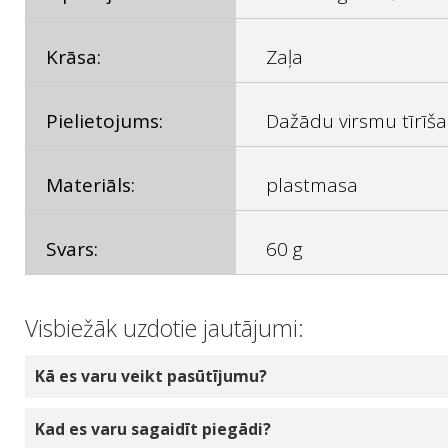
Krāsa:
Zaļa
Pielietojums:
Dažādu virsmu tīrīšan
Materiāls:
plastmasa
Svars:
60 g
Visbiežāk uzdotie jautājumi:
Kā es varu veikt pasūtījumu?
Izvēlieties produktu daudzumu, ko vēlaties pasū
Kad es varu sagaidīt piegādi?
tiks pievienota jūsu tiešsaistes grozam. Jūs v