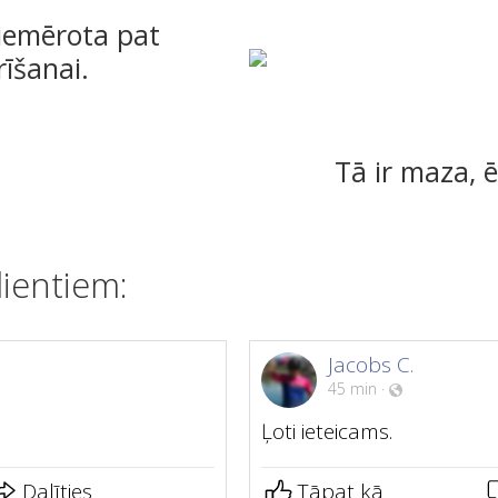
 piemērota pat
rīšanai.
Tā ir maza, 
ientiem:
Jacobs C.
45 min
·
Ļoti ieteicams.
Dalīties
Tāpat kā