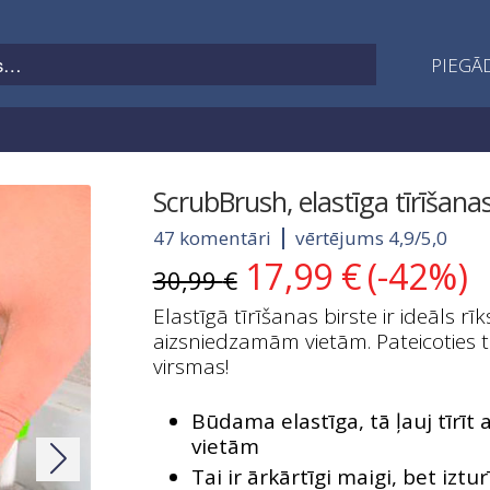
PIEGĀD
ScrubBrush, elastīga tīrīšanas
47 komentāri
vērtējums 4,9/5,0
17,99
€
(-42%)
Original
Current
30,99
€
price
price
Elastīgā tīrīšanas birste ir ideāls r
was:
is:
aizsniedzamām vietām. Pateicoties tā
30,99 €.
17,99 €.
virsmas!
Būdama elastīga, tā ļauj tīrī
vietām
Tai ir ārkārtīgi maigi, bet izturī