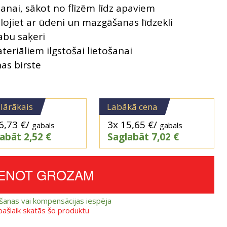
anai, sākot no flīzēm līdz apaviem
lojiet ar ūdeni un mazgāšanas līdzekli
abu saķeri
teriāliem ilgstošai lietošanai
nas birste
lārākais
Labākā cena
6,73
€
/
3x
15,65
€
/
gabals
gabals
labāt
2,52
€
Saglabāt
7,02
€
IENOT GROZAM
ešanas vai kompensācijas iespēja
 pašlaik skatās šo produktu