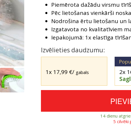
Piemērota dažādu virsmu tīrīš
Pēc lietošanas vienkārši noska
Nodrošina ērtu lietošanu un l
Izgatavota no kvalitatīviem ma
Iepakojumā: 1x elastīga tīrīša
Izvēlieties daudzumu:
Popu
1x
17,99
€
/
2x
1
gabals
Sag
PIEV
14 dienu atgri
5 cilvēki