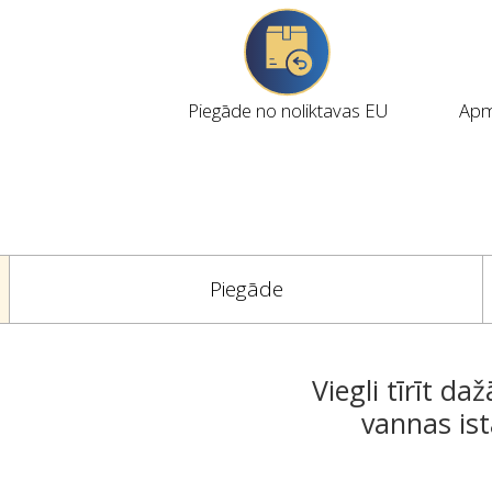
Piegāde no noliktavas EU
Apmi
Piegāde
Viegli tīrīt d
vannas ista