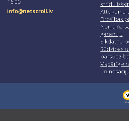
16.00.
strīdu izšķ
info@netscroll.lv
Atteikuma t
Drošības po
Nomaiņa sa
garantiju
Sīkdatņu po
Sūdzības u
pārsūdzīb
Vispārīgie 
un nosacīj