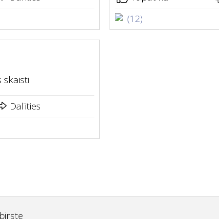
(12)
 skaisti
Dalīties
birste