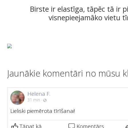
Birste ir elastīga, tāpēc tā ir
visnepieejamāko vietu tī
Jaunākie komentāri no mūsu kl
Helena F.
31 min
·
Lieliski piemērota tīrīšanai!
Tāpat kā
Komentārs