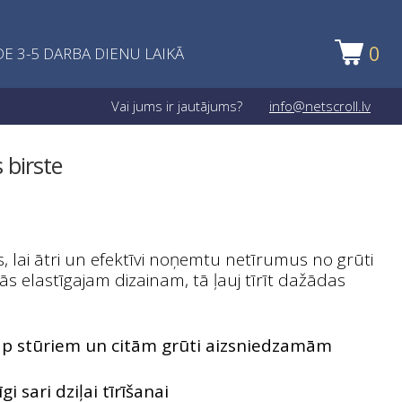
0
E 3-5 DARBA DIENU LAIKĀ
Vai jums ir jautājums?
info@netscroll.lv
 birste
īks, lai ātri un efektīvi noņemtu netīrumus no grūti
s elastīgajam dizainam, tā ļauj tīrīt dažādas
t ap stūriem un citām grūti aizsniedzamām
gi sari dziļai tīrīšanai