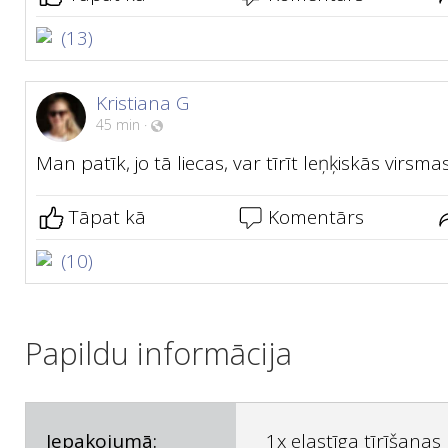
(13)
Kristiana G
45 min
·
Man patīk, jo tā liecas, var tīrīt leņķiskās virsmas
Tāpat kā
Komentārs
(10)
Papildu informācija
Iepakojumā:
1x elastīga tīrīšanas 