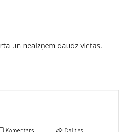
ērta un neaizņem daudz vietas.
Komentārs
Dalīties