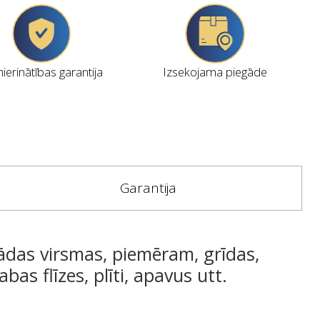
erinātības garantija
Izsekojama piegāde
Garantija
ažādas virsmas, piemēram, grīdas,
bas flīzes, plīti, apavus utt.