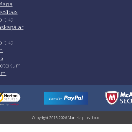
iršana
iesības
litika
skaņā ar
litika
n
as
noteikumi
umi
Copyright 2015-2026 Maneks plus d.o.o.