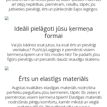
arī slēpj nepilnības, piemēram, celulītu, tāpēc jūs
jutīsieties pievilcīgi, ērti un pārliecināti šajos legingos.
Ideāli pielāgoti jūsu ķermeņa
formai
Vai jūs kādreiz esat jutusi, ka esat ērti un pievilcīgi
vienlaikus? PushUpLeggings ir piemēroti visiem
ķermeņa tipiem un ir īsts modes hits! Tie padarīs jūsu
figūru pievilcīgu un piesaistīs daudz skaudīgu skatienu.
Ērts un elastīgs materiāls
Augstas kvalitātes elastīgais materiāls nodrošina
perfektu piegulšanu jūsu ķermenim, tāpēc šīs zeķes ir
piemērotas visiem ķermeņa tipiem! Elastīgais materiāls
nodrošinās pilnīgu komfortu, kamēr mīkstā un vieglā
auduma dēļ jūs ātri paliksiet silta un sausa.