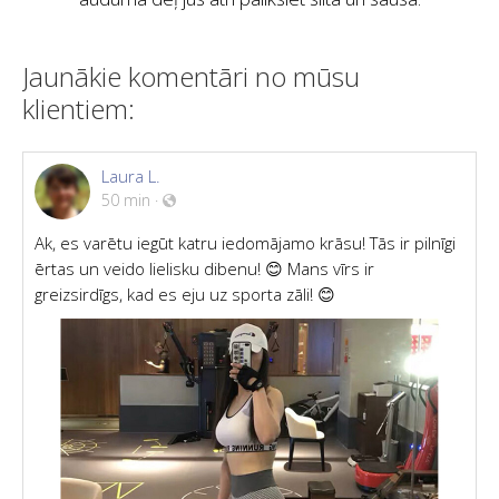
Jaunākie komentāri no mūsu
klientiem:
Laura L.
50 min
·
Ak, es varētu iegūt katru iedomājamo krāsu! Tās ir pilnīgi
ērtas un veido lielisku dibenu! 😊 Mans vīrs ir
greizsirdīgs, kad es eju uz sporta zāli! 😊