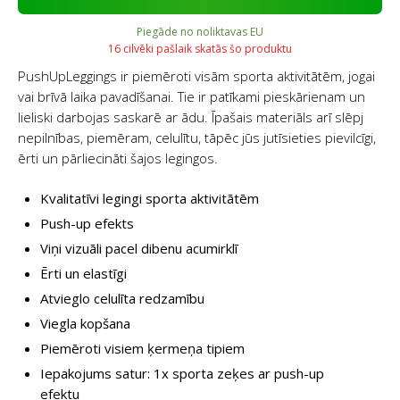
Piegāde no noliktavas EU
16 cilvēki pašlaik skatās šo produktu
PushUpLeggings ir piemēroti visām sporta aktivitātēm, jogai
vai brīvā laika pavadīšanai. Tie ir patīkami pieskārienam un
lieliski darbojas saskarē ar ādu. Īpašais materiāls arī slēpj
nepilnības, piemēram, celulītu, tāpēc jūs jutīsieties pievilcīgi,
ērti un pārliecināti šajos legingos.
Kvalitatīvi legingi sporta aktivitātēm
Push-up efekts
Viņi vizuāli pacel dibenu acumirklī
Ērti un elastīgi
Atvieglo celulīta redzamību
Viegla kopšana
Piemēroti visiem ķermeņa tipiem
Iepakojums satur: 1x sporta zeķes ar push-up
efektu