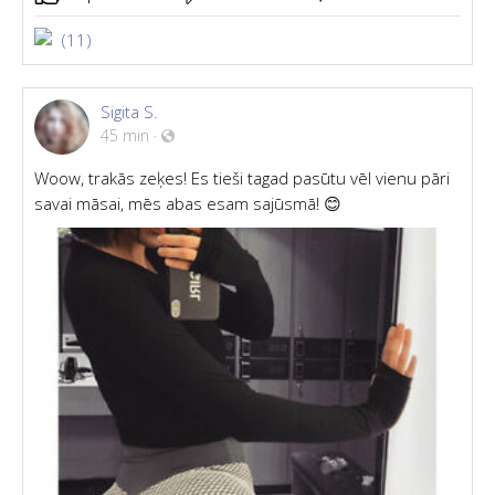
(11)
Sigita S.
45 min
·
Woow, trakās zeķes! Es tieši tagad pasūtu vēl vienu pāri
savai māsai, mēs abas esam sajūsmā! 😊