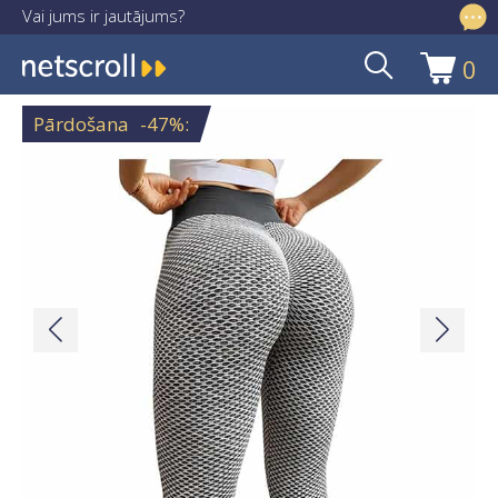
Vai jums ir jautājums?
info@netscroll.lv
0
Skip
Skip
to
to
Pārdošana
-47%
:
navigation
content