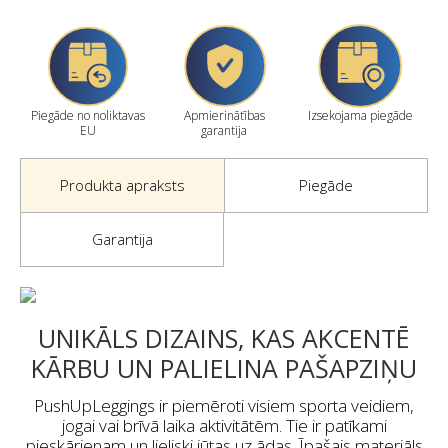
Piegāde no noliktavas
Apmierinātības
Izsekojama piegāde
EU
garantija
Produkta apraksts
Piegāde
Garantija
UNIKĀLS DIZAINS, KAS AKCENTĒ
KĀRBU UN PALIELINA PAŠAPZIŅU
PushUpLeggings ir piemēroti visiem sporta veidiem,
jogai vai brīvā laika aktivitātēm. Tie ir patīkami
pieskārienam un lieliski jūtas uz ādas. Īpašais materiāls