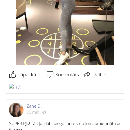
Tāpat kā
Komentārs
Dalīties
(7)
Zane D.
36 min
·
SUPER PJs! Tās ļoti labi pieguļ un esmu ļoti apmierināta ar
kvalitāti.