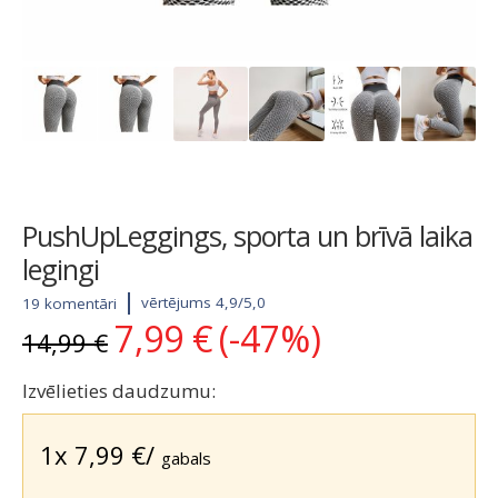
PushUpLeggings, sporta un brīvā laika
legingi
vērtējums 4,9/5,0
19 komentāri
7,99
€
(-47%)
Original
Current
14,99
€
price
price
was:
is:
Izvēlieties daudzumu:
14,99 €.
7,99 €.
1x
7,99
€
/
gabals