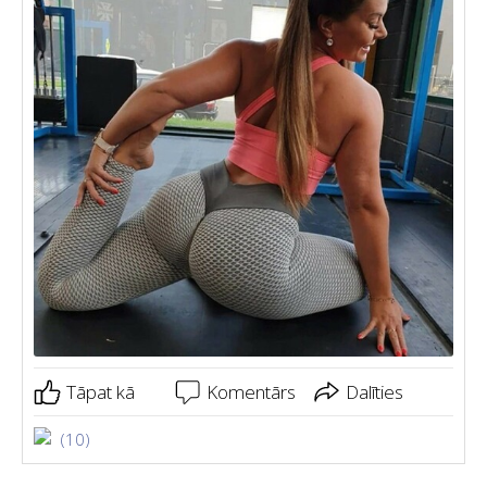
Tāpat kā
Komentārs
Dalīties
(10)