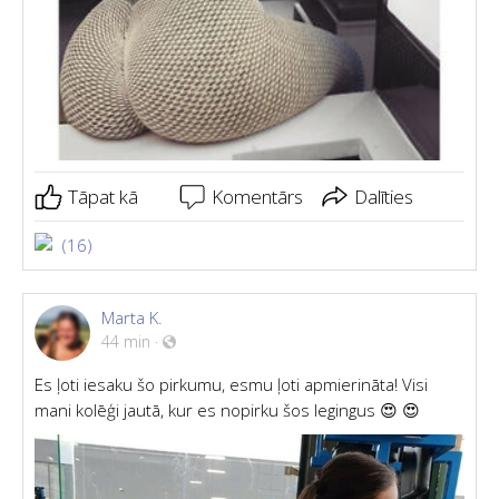
Tāpat kā
Komentārs
Dalīties
(16)
Marta K.
44 min
·
Es ļoti iesaku šo pirkumu, esmu ļoti apmierināta! Visi
mani kolēģi jautā, kur es nopirku šos legingus 😍 😍