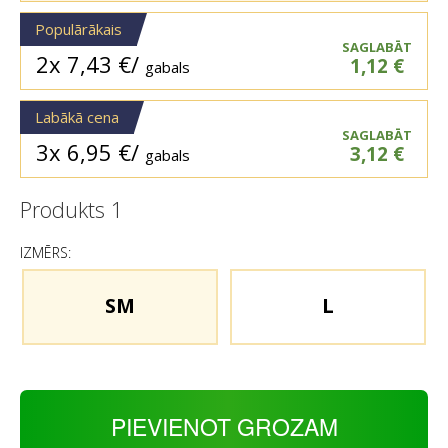
Populārākais
SAGLABĀT
2x
7,43
€
/
1,12
€
gabals
Labākā cena
SAGLABĀT
3x
6,95
€
/
3,12
€
gabals
Produkts
1
IZMĒRS:
SM
L
PIEVIENOT GROZAM