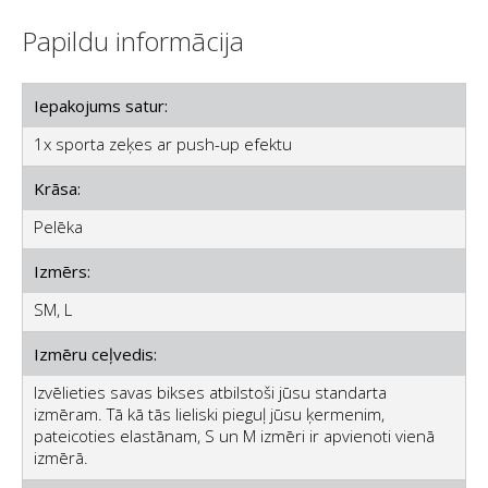
Papildu informācija
Iepakojums satur:
1x sporta zeķes ar push-up efektu
Krāsa:
Pelēka
Izmērs:
SM, L
Izmēru ceļvedis:
Izvēlieties savas bikses atbilstoši jūsu standarta
izmēram. Tā kā tās lieliski pieguļ jūsu ķermenim,
pateicoties elastānam, S un M izmēri ir apvienoti vienā
izmērā.