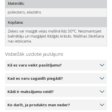
Materiāls:
poliesters, elastāns
Kopšana:
Zeķes var mazgāt veļas mašīnā līdz 30°C. Neizmantojiet
balinātāju un mazgājiet līdzīgās krāsās. Mašīnas žāvēšana
nav ieteicama.
Visbiežāk uzdotie jautājumi:
Kā es varu veikt pasūtījumu?
Izvēlieties produktu daudzumu, ko vēlaties pasūtīt,
Kad es varu sagaidīt piegādi?
noklikšķinot uz 1 gabals, 2 gabali vai 3 gabali.
Noklikšķinot uz pogas Pievienot grozam, prece tiks
Ja jūsu izvēlētais produkts ir noliktavā mūsu noliktavā,
Kādi ir maksājumu veidi?
pievienota jūsu tiešsaistes grozam. Jūs varat pievienot
jūs varat sagaidīt piegādi 5-7 darba dienu laikā.
vai mainīt produktu daudzumu savā grozā.
Piegāde ir iespējama katru darba dienu, parasti no
Pabeidzot pasūtījumu, varat izvēlēties: skaidrā naudā,
Noklikšķinot uz pogas Turpināt pie kases, jūs tiksiet
Ko darīt, ja produkts man neder?
rīta. Jūs tiksiet savlaicīgi informēts pirms piegādes ar
ar kredītkarti vai PayPal. Par piegādi var norēķināties
novirzīts uz kasi. Izrakstīšanās procesa beigās jums
SMS un kurjera zvanu.