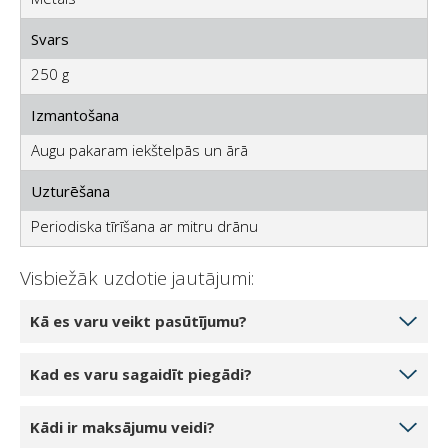
Svars
250 g
Izmantošana
Augu pakaram iekštelpās un ārā
Uzturēšana
Periodiska tīrīšana ar mitru drānu
Visbiežāk uzdotie jautājumi:
Kā es varu veikt pasūtījumu?
Izvēlieties produktu daudzumu, ko vēlaties pasūtīt,
Kad es varu sagaidīt piegādi?
noklikšķinot uz 1 gabals, 2 gabali vai 3 gabali.
Noklikšķinot uz pogas Pievienot grozam, prece tiks
Ja jūsu izvēlētais produkts ir noliktavā mūsu noliktavā,
Kādi ir maksājumu veidi?
pievienota jūsu tiešsaistes grozam. Jūs varat pievienot
jūs varat sagaidīt piegādi 5-7 darba dienu laikā.