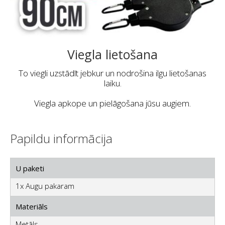
Viegla lietošana
To viegli uzstādīt jebkur un nodrošina ilgu lietošanas
laiku.
Viegla apkope un pielāgošana jūsu augiem.
Papildu informācija
U paketi
1x Augu pakaram
Materiāls
Metāls