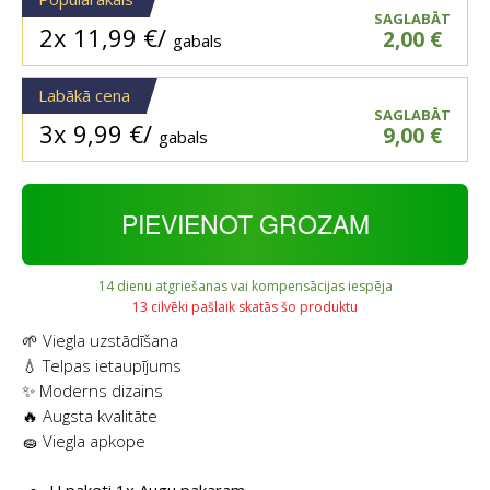
SAGLABĀT
2x
11,99
€
/
2,00
€
gabals
Labākā cena
SAGLABĀT
3x
9,99
€
/
9,00
€
gabals
PIEVIENOT GROZAM
14 dienu atgriešanas vai kompensācijas iespēja
13 cilvēki pašlaik skatās šo produktu
🌱 Viegla uzstādīšana
💧 Telpas ietaupījums
✨ Moderns dizains
🔥 Augsta kvalitāte
🧽 Viegla apkope
U paketi 1x Augu pakaram