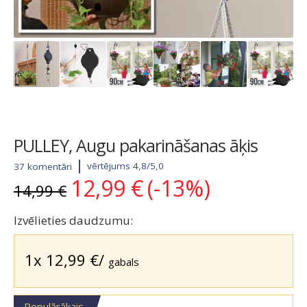
PULLEY, Augu pakarināšanas āķis
vērtējums 4,8/5,0
37 komentāri
12,99
€
(-13%)
Original
Current
14,99
€
price
price
was:
is:
Izvēlieties daudzumu:
14,99 €.
12,99 €.
1x
12,99
€
/
gabals
Populārākais