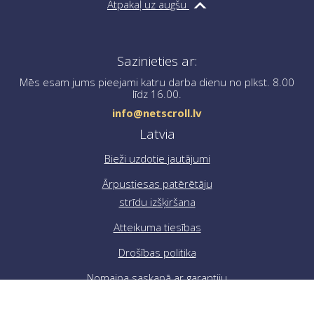
Atpakaļ uz augšu
produktu kopsavilkumu un savu informāciju.
Ja jums ir nepieciešama palīdzība pasūtījuma
Sazinieties ar:
noformēšanā, lūdzu, sazinieties ar mums, rakstot uz
info@netscroll.lv
.
Mēs esam jums pieejami katru darba dienu no plkst. 8.00
līdz 16.00.
info@netscroll.lv
Latvia
Bieži uzdotie jautājumi
Ārpustiesas patērētāju
strīdu izšķiršana
Atteikuma tiesības
Drošības politika
Nomaiņa saskaņā ar garantiju
Sīkdatņu politika