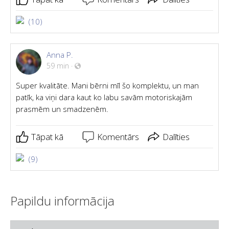
(10)
Anna P.
59 min
·
Super kvalitāte. Mani bērni mīl šo komplektu, un man
patīk, ka viņi dara kaut ko labu savām motoriskajām
prasmēm un smadzenēm.
Tāpat kā
Komentārs
Dalīties
(9)
Papildu informācija