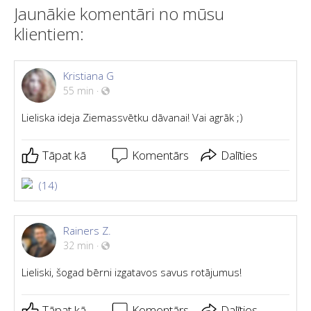
Jaunākie komentāri no mūsu
klientiem:
Kristiana G
55 min
·
Lieliska ideja Ziemassvētku dāvanai! Vai agrāk ;)
Tāpat kā
Komentārs
Dalīties
(14)
Rainers Z.
32 min
·
Lieliski, šogad bērni izgatavos savus rotājumus!
Tāpat kā
Komentārs
Dalīties