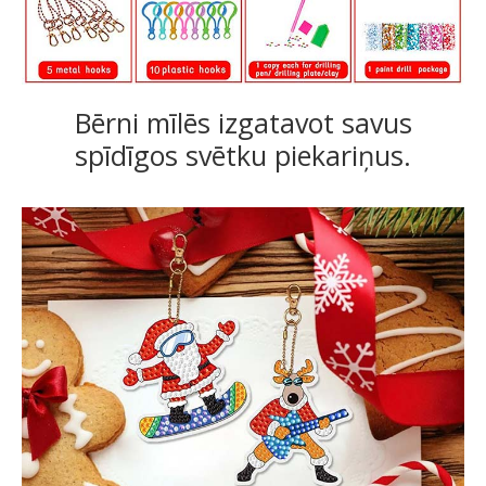
Bērni mīlēs izgatavot savus
spīdīgos svētku piekariņus.