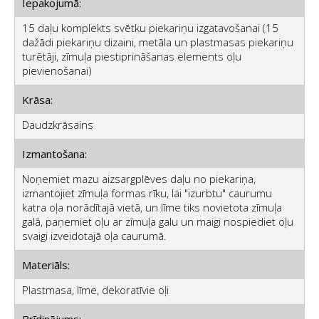
Iepakojumā:
15 daļu komplekts svētku piekariņu izgatavošanai (15
dažādi piekariņu dizaini, metāla un plastmasas piekariņu
turētāji, zīmuļa piestiprināšanas elements oļu
pievienošanai)
Krāsa:
Daudzkrāsains
Izmantošana:
Noņemiet mazu aizsargplēves daļu no piekariņa,
izmantojiet zīmuļa formas rīku, lai "izurbtu" caurumu
katra oļa norādītajā vietā, un līme tiks novietota zīmuļa
galā, paņemiet oļu ar zīmuļa galu un maigi nospiediet oļu
svaigi izveidotajā oļa caurumā.
Materiāls:
Plastmasa, līme, dekoratīvie oļi