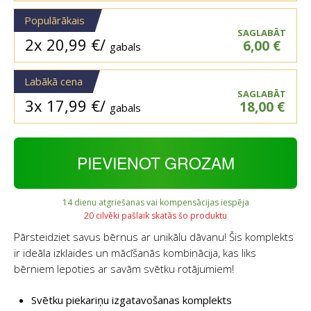
Populārākais
SAGLABĀT
2x
20,99
€
/
6,00
€
gabals
Labākā cena
SAGLABĀT
3x
17,99
€
/
18,00
€
gabals
PIEVIENOT GROZAM
14 dienu atgriešanas vai kompensācijas iespēja
20 cilvēki pašlaik skatās šo produktu
Pārsteidziet savus bērnus ar unikālu dāvanu! Šis komplekts
ir ideāla izklaides un mācīšanās kombinācija, kas liks
bērniem lepoties ar savām svētku rotājumiem!
Svētku piekariņu izgatavošanas komplekts