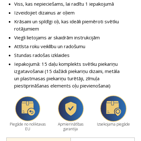
Viss, kas nepieciešams, lai radītu 1 iepakojumā
Izveidojiet dizainus ar oļiem
Krāsaini un spīdīgi oļi, kas ideāli piemēroti svētku
rotājumiem
Viegli lietojams ar skaidrām instrukcijām
Attīsta roku veiklību un radošumu
Stundas radošas izklaides
Iepakojumā: 15 daļu komplekts svētku piekariņu
izgatavošanai (15 dažādi piekariņu dizaini, metāla
un plastmasas piekariņu turētāji, zīmuļa
piestiprināšanas elements oļu pievienošanai)
Piegāde no noliktavas
Apmierinātības
Izsekojama piegāde
EU
garantija