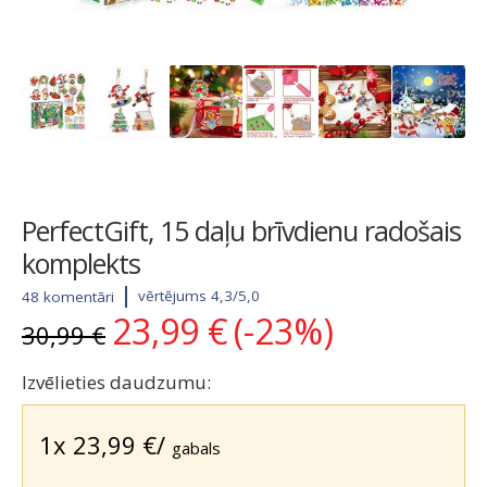
PerfectGift, 15 daļu brīvdienu radošais
komplekts
vērtējums 4,3/5,0
48 komentāri
23,99
€
(-23%)
Original
Current
30,99
€
price
price
was:
is:
Izvēlieties daudzumu:
30,99 €.
23,99 €.
1x
23,99
€
/
gabals