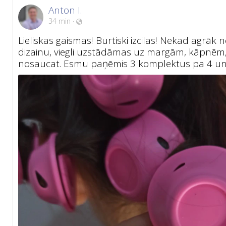
Anton I.
34 min
·
Lieliskas gaismas! Burtiski izcilas! Nekad agrāk
dizainu, viegli uzstādāmas uz margām, kāpnēm
nosaucat. Esmu paņēmis 3 komplektus pa 4 un 