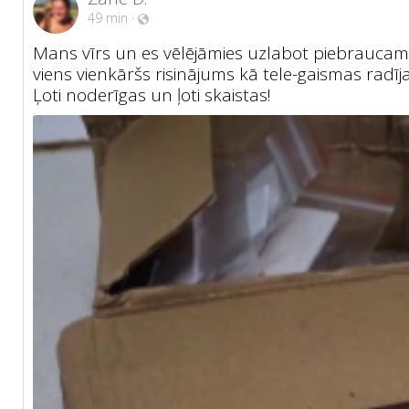
49 min
·
Mans vīrs un es vēlējāmies uzlabot piebraucamo
viens vienkāršs risinājums kā tele-gaismas radīj
Ļoti noderīgas un ļoti skaistas!