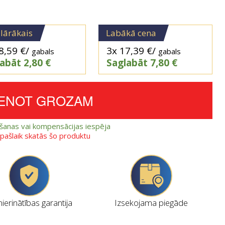
lārākais
Labākā cena
8,59
€
/
3x
17,39
€
/
gabals
gabals
labāt
2,80
€
Saglabāt
7,80
€
IENOT GROZAM
ešanas vai kompensācijas iespēja
i pašlaik skatās šo produktu
erinātības garantija
Izsekojama piegāde