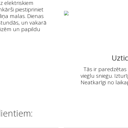
z elektriskiem
kārši piestipriniet
iņa malas. Dienas
 stundās, un vakarā
raizēm un papildu
Uzti
Tās ir paredzētas 
vieglu sniegu. Iztur
Neatkarīgi no laik
ientiem: