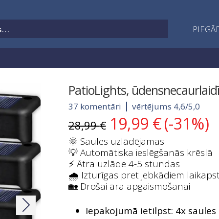
PIEGĀD
PatioLights, ūdensnecaurlaid
37 komentāri
vērtējums 4,6/5,0
19,99
€
(-31%)
Original
Current
28,99
€
price
price
🌞 Saules uzlādējamas
was:
is:
💡 Automātiska ieslēgšanās krēslā
28,99 €.
19,99 €.
⚡ Ātra uzlāde 4-5 stundas
🌧️ Izturīgas pret jebkādiem laikaps
🏡 Drošai āra apgaismošanai
Iepakojumā ietilpst: 4x saule