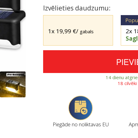
Izvēlieties daudzumu:
Popu
1x
19,99
€
/
2x
1
gabals
Sag
PIEV
14 dienu atgri
18 cilvēk
Piegāde no noliktavas EU
Apmi