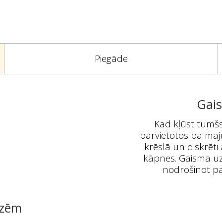
Piegāde
Gais
Kad kļūst tumšs,
pārvietotos pa māju
krēslā un diskrēt
kāpnes. Gaisma uz
nodrošinot pa
izēm