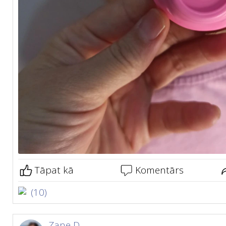
Tāpat kā
Komentārs
(10)
Zane D.