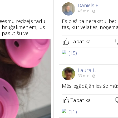
Daniels E.
46 min
·
 neesmu redzējis tādu
Es bieži tā nerakstu, bet 
, bruģakmeņiem, jūs
tās, kur vēlaties, noņema
pasūtīšu vēl.
Tāpat kā
(15)
Laura L.
33 min
·
Mēs iegādājāmies šo mūsu
Tāpat kā
(11)