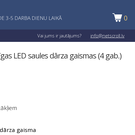
0
E 3-5 DARBA DIENU LAIKĀ
Vai jums ir jautājums?
info@netscroll.lv
īgas LED saules dārza gaismas (4 gab.)
tākļiem
s dārza gaisma