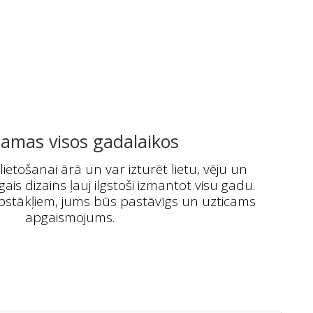
camas visos gadalaikos
lietošanai ārā un var izturēt lietu, vēju un
īgais dizains ļauj ilgstoši izmantot visu gadu.
apstākļiem, jums būs pastāvīgs un uzticams
apgaismojums.