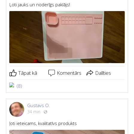
Ļoti jauks un noderīgs paklājs!
Tāpat kā
Komentārs
Dalīties
(8)
Gustavs O.
34 min
·
ļoti ieteicams, kvalitatīvs produkts