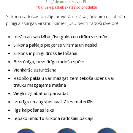
Piegāde no noliktavas EU
10 cilvēki pašlaik skatās šo produktu
Silikona radošais paklājs ar vietām krāsai, ūdenim un otiņām
pilnīgi aizsargās virsmu, kamēr jūsu bērni radoši izveido!
Ideāla aizsardzība jūsu galda un citām virsmām
Silikona paklājs pieķeras virsmai un neslīd
Silikons ir pilnīgi drošs lietošanai
Bezrūpīga, bezsūrīga radoša spēle
Vienkārša uzturēšana
Radošo paklāju var mazgāt zem tekoša ūdens vai
trauku mazgājamā mašīnā
Viegli uzglabāt un pārvadāt
Izturīgs un augstas kvalitātes materiāls
Ilgs kalpošanas laiks
Iepakojumā: 1x silikona radošais paklājs