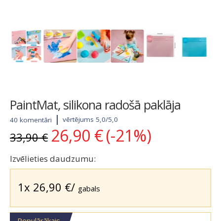
PaintMat, silikona radošā paklāja
vērtējums 5,0/5,0
40 komentāri
26,90
€
(-21%)
Original
Current
33,90
€
price
price
was:
is:
Izvēlieties daudzumu:
33,90 €.
26,90 €.
1x
26,90
€
/
gabals
Populārākais