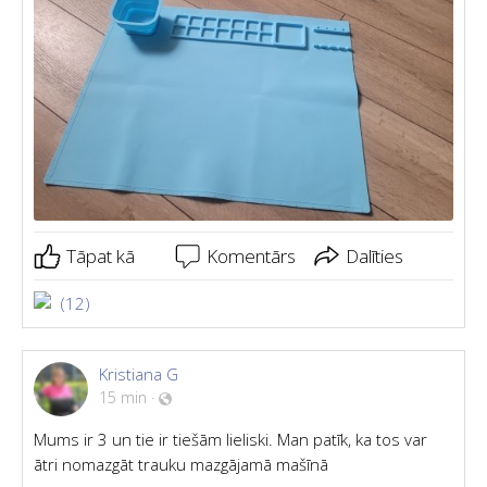
Tāpat kā
Komentārs
Dalīties
(12)
Kristiana G
15 min
·
Mums ir 3 un tie ir tiešām lieliski. Man patīk, ka tos var
ātri nomazgāt trauku mazgājamā mašīnā