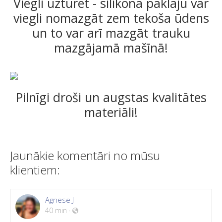
Viegli uzturēt - silikona paklāju var
viegli nomazgāt zem tekoša ūdens
un to var arī mazgāt trauku
mazgājamā mašīnā!
Pilnīgi droši un augstas kvalitātes
materiāli!
Jaunākie komentāri no mūsu
klientiem:
Agnese J
40 min
·