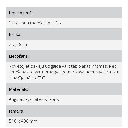
Iepakojumā:
1x silikona radošais paklājs
Krāsa:
Zila, Rozā
Lietošana:
Novietojiet paklāju uz galda vai citas plakās virsmas. Pēc
lietošanas to var nomazgāt zem tekoša ūdens vai trauku
mazgājamā mašīnā.
Materiāls:
Augstas kvalitātes silikons
Izmērs:
510 x 406 mm