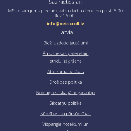
Sazinieties ar:
noformēšanā, lūdzu, sazinieties ar mums, rakstot uz
info@netscroll.lv
.
Mēs esam jums pieejami katru darba dienu no plkst. 8.00
līdz 16.00.
info@netscroll.lv
Latvia
Bieži uzdotie jautājumi
Ārpustiesas patērētāju
strīdu izšķiršana
Atteikuma tiesības
Drošības politika
Nomaiņa saskaņā ar garantiju
Sīkdatņu politika
Sūdzības un pārsūdzības
Vispārīgie noteikumi un