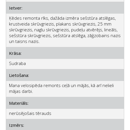
Ietver:
Ķēdes remonta rīks, dažāda izmēra sešstūra atslēgas,
krustveida skrūvgriezis, plakans skrūvgriezis, 25 mm
skrūvgriezis, naglu skrūvgriezis, pudeļu atvērējs, lineāls,
sešstūra skrūvgriezis, sešstūra atslēga, zāģzobains nazis
un taisns nazis.
Krāsa:
Sudraba
Lietošana:
Mana velosipēda remonts ceļā un mājās, kā arī nelieli
mājas darbi.
Materiāls:
nerūsējošais tērauds
Izmērs: