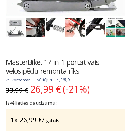
MasterBike, 17-in-1 portatīvais
velosipēdu remonta rīks
vērtējums 4,2/5,0
25 komentāri
26,99
€
(-21%)
Original
Current
33,99
€
price
price
was:
is:
Izvēlieties daudzumu:
33,99 €.
26,99 €.
1x
26,99
€
/
gabals