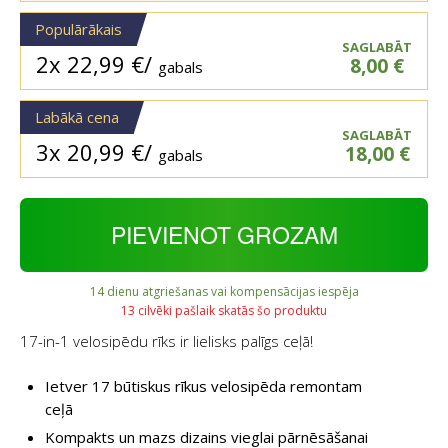
Populārākais
SAGLABĀT
2x
22,99
€
/
8,00
€
gabals
Labākā cena
SAGLABĀT
3x
20,99
€
/
18,00
€
gabals
PIEVIENOT GROZAM
14 dienu atgriešanas vai kompensācijas iespēja
13 cilvēki pašlaik skatās šo produktu
17-in-1 velosipēdu rīks ir lielisks palīgs ceļā!
Ietver 17 būtiskus rīkus velosipēda remontam
ceļā
Kompakts un mazs dizains vieglai pārnēsāšanai