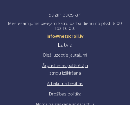
Ja jums ir nepieciešama palīdzība pasūtījuma
Sazinieties ar:
noformēšanā, lūdzu, sazinieties ar mums, rakstot uz
info@netscroll.lv
.
Mēs esam jums pieejami katru darba dienu no plkst. 8.00
līdz 16.00.
info@netscroll.lv
Latvia
Bieži uzdotie jautājumi
Ārpustiesas patērētāju
strīdu izšķiršana
Atteikuma tiesības
Drošības politika
Nomaiņa saskaņā ar garantiju
Sīkdatņu politika
Sūdzības un pārsūdzības