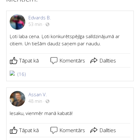
Edvards B.
53 min
·
Ļoti laba cena. Ļoti konkurētspējīga salīdzinājumā ar
citiem. Un tiešām daudz saņem par naudu.
Tāpat kā
Komentārs
Dalīties
(16)
Assan V.
48 min
·
Iesaku, vienmēr manā kabatā!
Tāpat kā
Komentārs
Dalīties