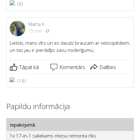
(9)
Marta K.
15 min
·
Lieliski, mans vīrs un es daudz braucam ar velosipēdiem,
un tas jau ir pierādījis savu noderīgumu.
Tāpat kā
Komentārs
Dalīties
(16)
Papildu informācija
Iepakojumā:
1x 17-in-1 saliekams riteņu remonta rīks