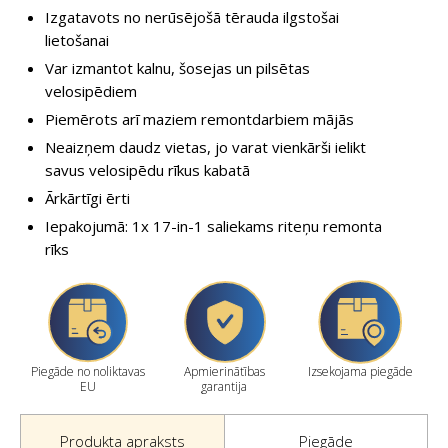
Izgatavots no nerūsējošā tērauda ilgstošai
lietošanai
Var izmantot kalnu, šosejas un pilsētas
velosipēdiem
Piemērots arī maziem remontdarbiem mājās
Neaizņem daudz vietas, jo varat vienkārši ielikt
savus velosipēdu rīkus kabatā
Ārkārtīgi ērti
Iepakojumā: 1x 17-in-1 saliekams riteņu remonta
rīks
Piegāde no noliktavas
Apmierinātības
Izsekojama piegāde
EU
garantija
Produkta apraksts
Piegāde