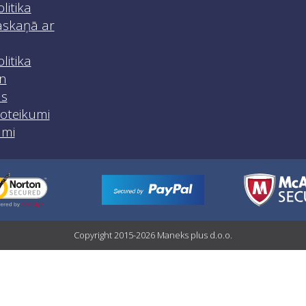
litika
skaņā ar
litika
n
as
noteikumi
umi
Copyright 2015-2026 Maneks plus d.o.o.