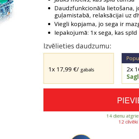
Daudzfunkcionāla lietošana, 
guļamistabā, relaksācijai uz d
Viegli kopjama, jo sega ir ma
Iepakojumā: 1x sega, kas spī
Izvēlieties daudzumu:
Popu
1x
17,99
€
/
2x
1
gabals
Sag
PIEV
14 dienu atgri
12 cilvēk