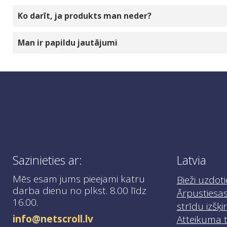
veiksmīgu pasūtījuma veikšanu ar pasūtīto pr
Pabeidzot pasūtījumu, varat izvēlēties: skaidrā
Ko darīt, ja produkts man neder?
iesakām veikt iepriekšēju maksājumu par bezk
Ja jums ir nepieciešama palīdzība pasūtījuma 
Ja prece tiek piegādāta bojāta vai nederīga, t
Man ir papildu jautājumi
info@netscroll.lv
, un jūs saņemsiet norādījumus
Ja rodas papildu jautājumi, lūdzu, sazinietie
Sazinieties ar:
Latvia
Mēs esam jums pieejami katru
Bieži uzdoti
darba dienu no plkst. 8.00 līdz
Ārpustiesas
16.00.
strīdu izšķ
info@netscroll.lv
Atteikuma t