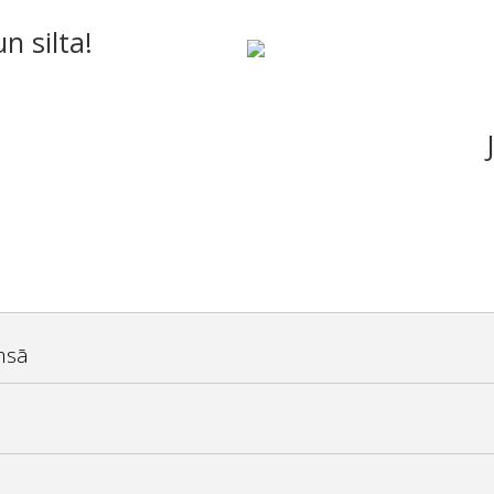
n silta!
msā