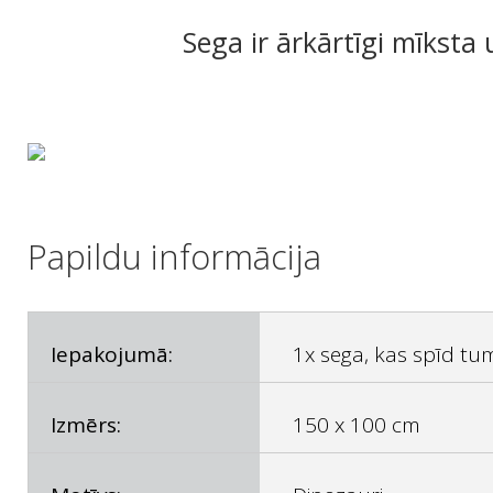
Sega ir ārkārtīgi mīksta u
Papildu informācija
Iepakojumā:
1x sega, kas spīd tu
Izmērs:
150 x 100 cm