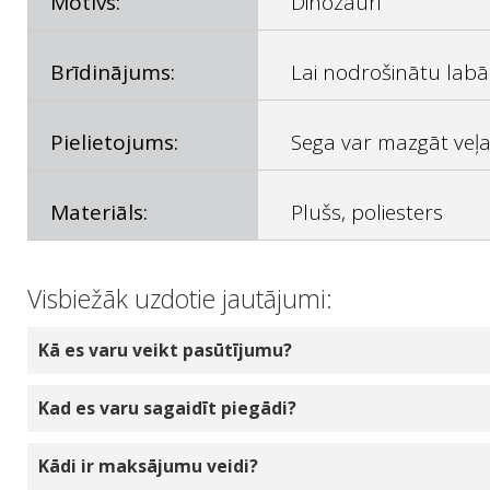
Motīvs:
Dinozauri
Brīdinājums:
Lai nodrošinātu labā
Pielietojums:
Sega var mazgāt veļ
Materiāls:
Plušs, poliesters
Visbiežāk uzdotie jautājumi:
Kā es varu veikt pasūtījumu?
Izvēlieties produktu daudzumu, ko vēlaties pasū
Kad es varu sagaidīt piegādi?
tiks pievienota jūsu tiešsaistes grozam. Jūs v
jūs tiksiet novirzīts uz kasi. Izrakstīšanās pr
Ja jūsu izvēlētais produkts ir noliktavā mūsu n
Kādi ir maksājumu veidi?
apmaksas veids un jāapstiprina pirkums, noklik
parasti no rīta. Jūs tiksiet savlaicīgi informēt