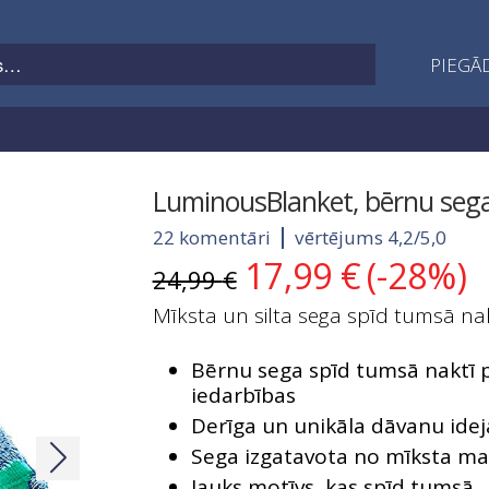
PIEGĀD
LuminousBlanket, bērnu sega
22 komentāri
vērtējums 4,2/5,0
17,99
€
(-28%)
Original
Current
24,99
€
price
price
Mīksta un silta sega spīd tumsā nak
was:
is:
24,99 €.
17,99 €.
Bērnu sega spīd tumsā naktī p
iedarbības
Derīga un unikāla dāvanu idej
Sega izgatavota no mīksta mat
Jauks motīvs, kas spīd tumsā