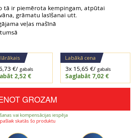
jo tā ir piemērota kempingam, atpūtai
īvāna, grāmatu lasīšanai utt.
zgājama veļas mašīnā
d tumsā
lārākais
Labākā cena
6,73
€
/
3x
15,65
€
/
gabals
gabals
labāt
2,52
€
Saglabāt
7,02
€
IENOT GROZAM
ešanas vai kompensācijas iespēja
i pašlaik skatās šo produktu