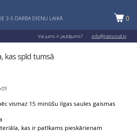
0
E 3-5 DARBA DIENU LAIKĀ
Vai jums ir jautājums?
info@netscroll.lv
, kas spīd tumsā
tī!
ēc vismaz 15 minūšu ilgas saules gaismas
a
eriāla, kas ir patīkams pieskārienam