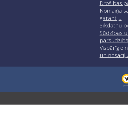
Drošības po
Nomaiņa sa
garantiju
Sīkdatņu po
Sūdzības u
pārsūdzīb
Vispārīgie 
un nosacīj