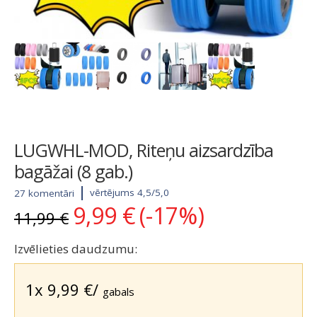
LUGWHL-MOD, Riteņu aizsardzība
bagāžai (8 gab.)
vērtējums 4,5/5,0
27 komentāri
9,99
€
(-17%)
Original
Current
11,99
€
price
price
was:
is:
Izvēlieties daudzumu:
11,99 €.
9,99 €.
1x
9,99
€
/
gabals