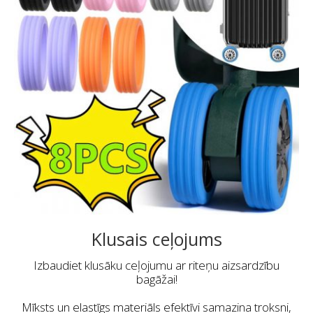
Klusais ceļojums
Izbaudiet klusāku ceļojumu ar riteņu aizsardzību
bagāžai!
Mīksts un elastīgs materiāls efektīvi samazina troksni,