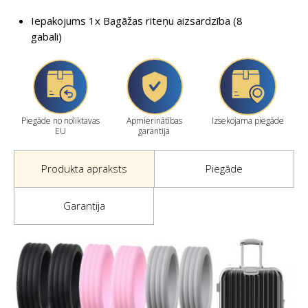
Iepakojums 1x Bagāžas riteņu aizsardzība (8
gabali)
Piegāde no noliktavas
Apmierinātības
Izsekojama piegāde
EU
garantija
Produkta apraksts
Piegāde
Garantija