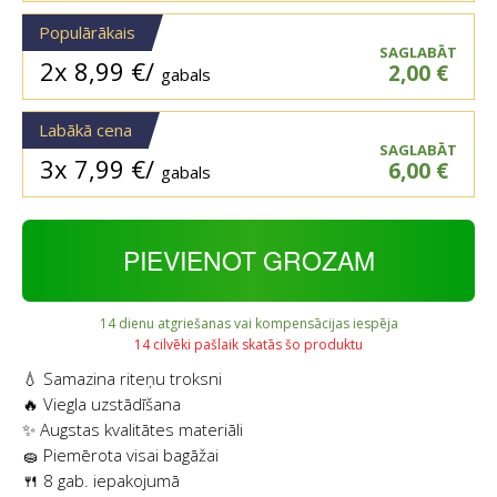
Populārākais
SAGLABĀT
2x
8,99
€
/
2,00
€
gabals
Labākā cena
SAGLABĀT
3x
7,99
€
/
6,00
€
gabals
PIEVIENOT GROZAM
14 dienu atgriešanas vai kompensācijas iespēja
14 cilvēki pašlaik skatās šo produktu
💧 Samazina riteņu troksni
🔥 Viegla uzstādīšana
✨ Augstas kvalitātes materiāli
🧽 Piemērota visai bagāžai
🍴 8 gab. iepakojumā