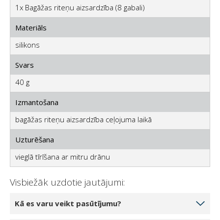
1x Bagāžas riteņu aizsardzība (8 gabali)
Materiāls
silikons
Svars
40 g
Izmantošana
bagāžas riteņu aizsardzība ceļojuma laikā
Uzturēšana
vieglā tīrīšana ar mitru drānu
Visbiežāk uzdotie jautājumi:
Kā es varu veikt pasūtījumu?