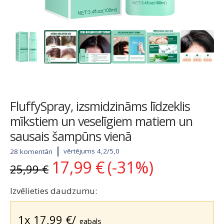
FluffySpray, izsmidzināms līdzeklis
mīkstiem un veselīgiem matiem un
sausais šampūns vienā
vērtējums 4,2/5,0
28 komentāri
17,99
€
(-31%)
Original
Current
25,99
€
price
price
was:
is:
Izvēlieties daudzumu:
25,99 €.
17,99 €.
1x
17,99
€
/
gabals