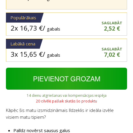
Populārākais
SAGLABĀT
2x
16,73
€
/
2,52
€
gabals
Labākā cena
SAGLABĀT
3x
15,65
€
/
7,02
€
gabals
PIEVIENOT GROZAM
14 dienu atgriešanas vai kompensācijas iespēja
20 cilvēki pašlaik skatās šo produktu
Kāpēc šis matu izsmidzināmais līdzeklis ir ideāla izvēle
visiem matu tipiem?
Palīdz novērst sausus galus