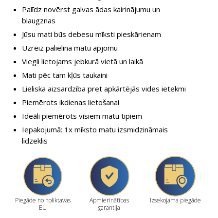
Palīdz novērst galvas ādas kairinājumu un
blaugznas
Jūsu mati būs debesu mīksti pieskārienam
Uzreiz palielina matu apjomu
Viegli lietojams jebkurā vietā un laikā
Mati pēc tam kļūs taukaini
Lieliska aizsardzība pret apkārtējās vides ietekmi
Piemērots ikdienas lietošanai
Ideāli piemērots visiem matu tipiem
Iepakojumā: 1x mīksto matu izsmidzināmais
līdzeklis
Piegāde no noliktavas
Apmierinātības
Izsekojama piegāde
EU
garantija