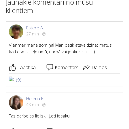
Jaunākie komentāri no mūsu
klientiem:
Estere A.
27 min
·
Vienmēr manā somiņā! Man patīk atsvaidzināt matus,
kad esmu ceļojumā, darbā vai jebkur citur. :)
Tāpat kā
Komentārs
Dalīties
(9)
Helena F.
43 min
·
Tas darbojas lieliski. Ļoti iesaku