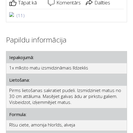
Tāpat kā
Komentārs
Dalīties
(11)
Papildu informācija
Iepakojumā:
1x mīksto matu izsmidzināmais līdzeklis
Lietošana:
Pirms lietošanas sakratiet pudeli. Izsmidziniet matus no
30 cm attāluma. Masējiet galvas ādu ar pirkstu galiem.
Visbeidzot, izķemmējiet matus.
Formula:
Rīsu ciete, amonija hlorīds, alveja