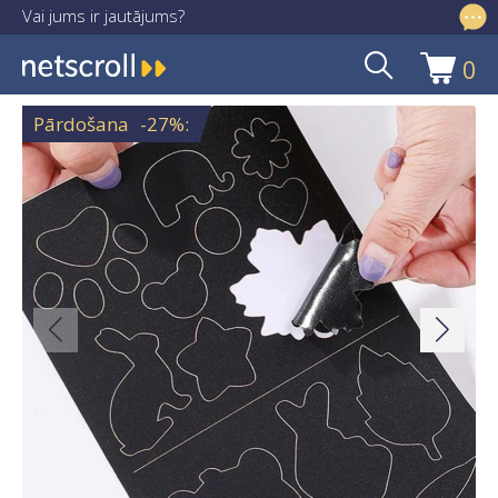
Vai jums ir jautājums?
info@netscroll.lv
0
Skip
Skip
to
to
Pārdošana
-27%
:
navigation
content