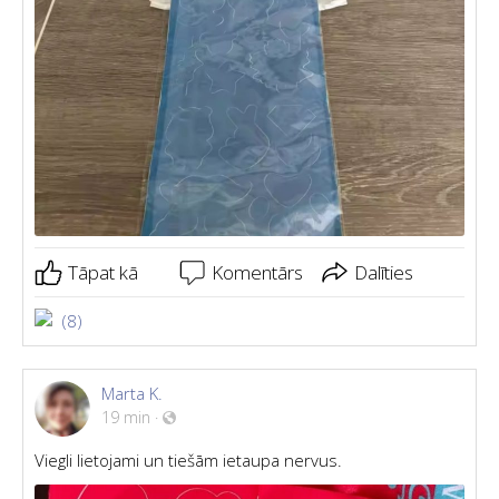
Tāpat kā
Komentārs
Dalīties
(8)
Marta K.
19 min
·
Viegli lietojami un tiešām ietaupa nervus.