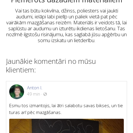
Vai tas būtu kokvilna, džinss, poliesters vai jaukti
audumi, ielāpi labi pielīp un paliek vietā pat pēc
vairākām mazgāšanas reizēm. Materiāls ir veidots tā, lai
saplūstu ar audumu un izturētu ikdienas lietošanu. Tas
nozīmē ilgstošu risinājumu, kas saglabā jūsu apģērbu un
somu izskatu un lietderību.
Jaunākie komentāri no mūsu
klientiem:
Anton I.
49 min
·
Esmu tos izmantojis, lai ātri salabotu savas bikses, un tie
turas arī pēc mazgāšanas.