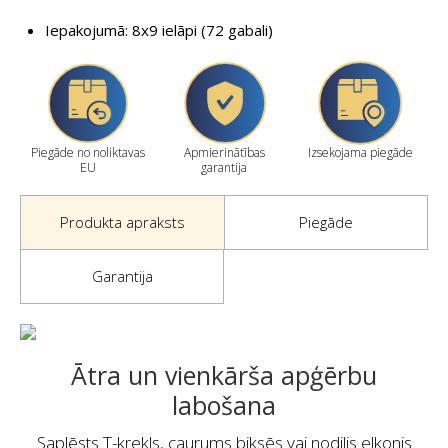
Iepakojumā: 8x9 ielāpi (72 gabali)
Piegāde no noliktavas
Apmierinātības
Izsekojama piegāde
EU
garantija
Produkta apraksts
Piegāde
Garantija
Ātra un vienkārša apģērbu
labošana
Saplēsts T-krekls, caurums biksēs vai nodilis elkonis