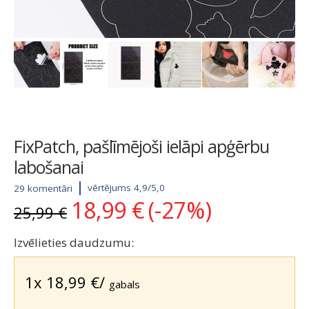
FixPatch, pašlīmējoši ielāpi apģērbu
labošanai
vērtējums 4,9/5,0
29 komentāri
18,99
€
(-27%)
Original
Current
25,99
€
price
price
was:
is:
Izvēlieties daudzumu:
25,99 €.
18,99 €.
1x
18,99
€
/
gabals