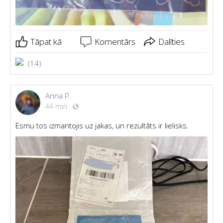
Tāpat kā
Komentārs
Dalīties
(14)
Anna P.
44 min
·
Esmu tos izmantojis uz jakas, un rezultāts ir lielisks.