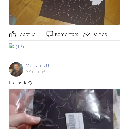
Tāpat kā
Komentārs
Dalīties
(13)
Viestards U.
38 min
·
Ļoti noderīgi.