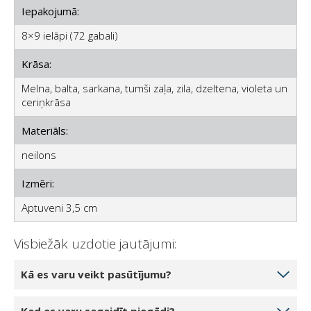
Iepakojumā:
8×9 ielāpi (72 gabali)
Krāsa:
Melna, balta, sarkana, tumši zaļa, zila, dzeltena, violeta un
ceriņkrāsa
Materiāls:
neilons
Izmēri:
Aptuveni 3,5 cm
Visbiežāk uzdotie jautājumi:
Kā es varu veikt pasūtījumu?
Izvēlieties produktu daudzumu, ko vēlaties pasūtīt,
Kad es varu sagaidīt piegādi?