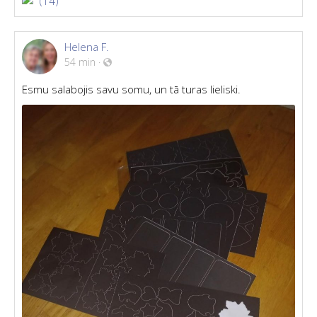
(14)
Helena F.
54 min
·
Esmu salabojis savu somu, un tā turas lieliski.