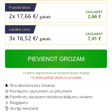
Populārākais
SAGLABĀT
2x
17,66
€
/
2,66
€
gabals
Labākā cena
SAGLABĀT
3x
16,52
€
/
7,41
€
gabals
PIEVIENOT GROZAM
14 dienu atgriešanas vai kompensācijas iespēja
14 cilvēki pašlaik skatās šo produktu
🧵 Ātra labošana bez šūšanas
👕 Risinājums caurumiem un plīsumiem
👜 Piemērots daudziem tekstilizstrādājumu veidiem
💧 Mazgājams
👌 Izturīgs lietošanā