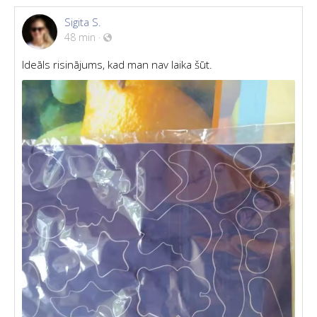
Sigita S.
48 min
·
Ideāls risinājums, kad man nav laika šūt.