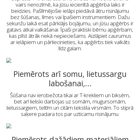
vairs nenozīmē, ka jūsu iecienītā apģērba laiks ir
beidzies. Pašlīmējošie ielāpi piedāvā ātru risinājumu
bez šūšanas, līmes vai īpašiem instrumentiem. Dažu
sekunžu laikā esat pārklājis bojājumu, un jūsu apģērbs ir
gatavs atkal valkāšanai. Īpaši praktiski bērnu apģērbam,
kas plīst ātrāk nekā nepieciešams. Aizlāpiet caurumus
ar ielāpiem un pārliecinieties, ka apģērbs tiek valkāts
līdz galam.
Piemērots arī somu, lietussargu
labošanai,...
Šūšana nav ierobežota tikai ar T-krekliem un biksēm,
bet arī lieliski darbojas uz somām, mugursomām,
lietussargiem, teltīm un citām tekstila virsmām. To stiprā
saķere padara tos par uzticamu risinājumu.
Piemērots dažādiem materiāliem