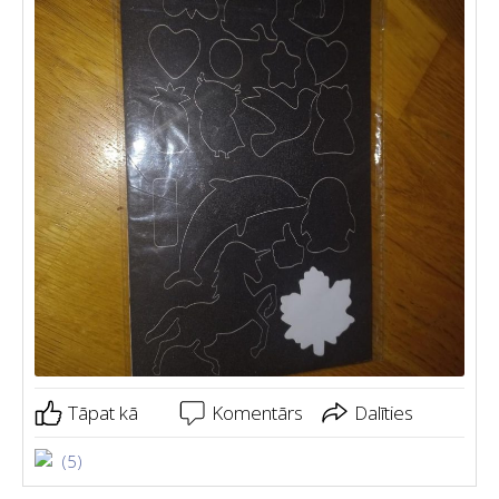
Tāpat kā
Komentārs
Dalīties
(5)