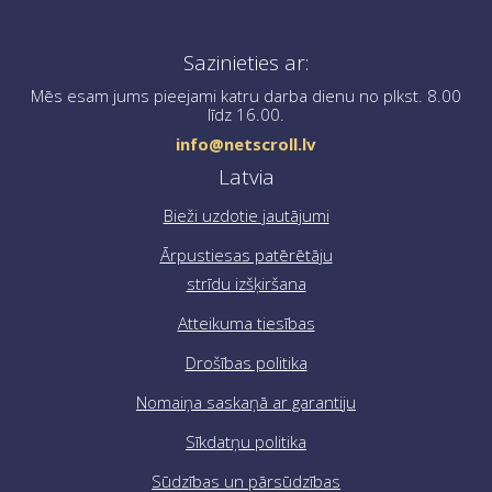
Ja jums ir nepieciešama palīdzība pasūtījuma
Sazinieties ar:
noformēšanā, lūdzu, sazinieties ar mums, rakstot uz
info@netscroll.lv
.
Mēs esam jums pieejami katru darba dienu no plkst. 8.00
līdz 16.00.
info@netscroll.lv
Latvia
Bieži uzdotie jautājumi
Ārpustiesas patērētāju
strīdu izšķiršana
Atteikuma tiesības
Drošības politika
Nomaiņa saskaņā ar garantiju
Sīkdatņu politika
Sūdzības un pārsūdzības