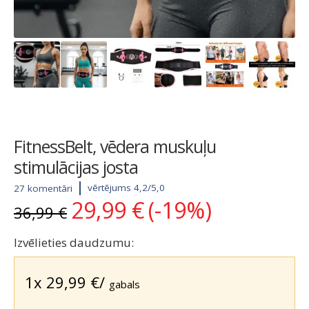
FitnessBelt, vēdera muskuļu
stimulācijas josta
vērtējums 4,2/5,0
27 komentāri
29,99
€
(-19%)
Original
Current
36,99
€
price
price
was:
is:
Izvēlieties daudzumu:
36,99 €.
29,99 €.
1x
29,99
€
/
gabals