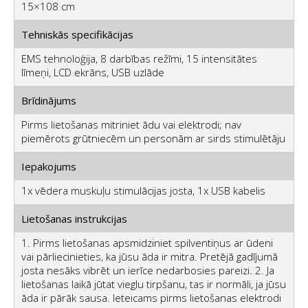
15×108 cm
Tehniskās specifikācijas
EMS tehnoloģija, 8 darbības režīmi, 15 intensitātes
līmeņi, LCD ekrāns, USB uzlāde
Brīdinājums
Pirms lietošanas mitriniet ādu vai elektrodi; nav
piemērots grūtniecēm un personām ar sirds stimulētāju
Iepakojums
1x vēdera muskuļu stimulācijas josta, 1x USB kabelis
Lietošanas instrukcijas
1. Pirms lietošanas apsmidziniet spilventiņus ar ūdeni
vai pārliecinieties, ka jūsu āda ir mitra. Pretējā gadījumā
josta nesāks vibrēt un ierīce nedarbosies pareizi. 2. Ja
lietošanas laikā jūtat vieglu tirpšanu, tas ir normāli, ja jūsu
āda ir pārāk sausa. Ieteicams pirms lietošanas elektrodi