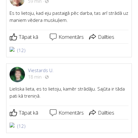
59 min
·
Es to lietoju, kad eju pastaigā pēc darba, tas arī strādā uz
maniem vēdera muskuļiem.
Tāpat kā
Komentārs
Dalīties
(12)
Viestards U.
18 min
·
Lieliska lieta, es to lietoju, kamēr strādāju. Sajūta ir tāda
pati kā treniņā.
Tāpat kā
Komentārs
Dalīties
(12)