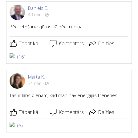
Daniels E.
49 min
·
Pēc lietošanas jūtos kā pēc treniņa.
Tāpat kā
Komentārs
Dalīties
(16)
Marta K.
24 min
·
Tas ir labs dienām, kad man nav enerģijas trenēties.
Tāpat kā
Komentārs
Dalīties
(6)