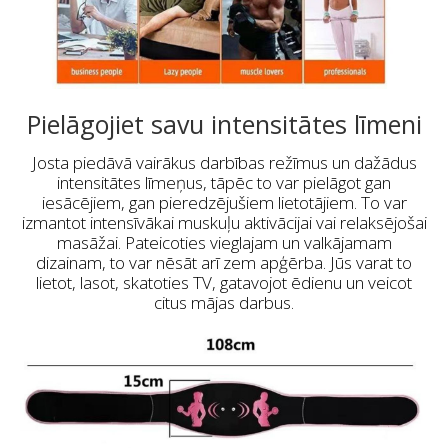
Pielāgojiet savu intensitātes līmeni
Josta piedāvā vairākus darbības režīmus un dažādus
intensitātes līmeņus, tāpēc to var pielāgot gan
iesācējiem, gan pieredzējušiem lietotājiem. To var
izmantot intensīvākai muskuļu aktivācijai vai relaksējošai
masāžai. Pateicoties vieglajam un valkājamam
dizainam, to var nēsāt arī zem apģērba. Jūs varat to
lietot, lasot, skatoties TV, gatavojot ēdienu un veicot
citus mājas darbus.