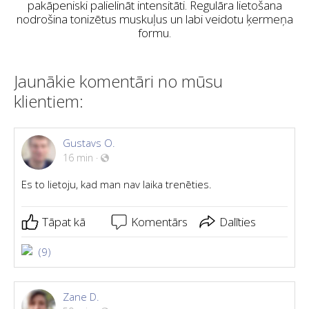
pakāpeniski palielināt intensitāti. Regulāra lietošana
nodrošina tonizētus muskuļus un labi veidotu ķermeņa
formu.
Jaunākie komentāri no mūsu
klientiem:
Gustavs O.
16 min
·
Es to lietoju, kad man nav laika trenēties.
Tāpat kā
Komentārs
Dalīties
(9)
Zane D.