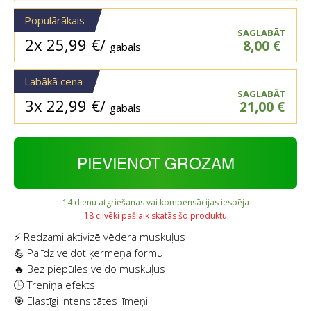
Populārākais
SAGLABĀT
2x
25,99
€
/
8,00
€
gabals
Labākā cena
SAGLABĀT
3x
22,99
€
/
21,00
€
gabals
PIEVIENOT GROZAM
14 dienu atgriešanas vai kompensācijas iespēja
18 cilvēki pašlaik skatās šo produktu
⚡ Redzami aktivizē vēdera muskuļus
💪 Palīdz veidot ķermeņa formu
🔥 Bez piepūles veido muskuļus
🕒 Treniņa efekts
🎯 Elastīgi intensitātes līmeņi