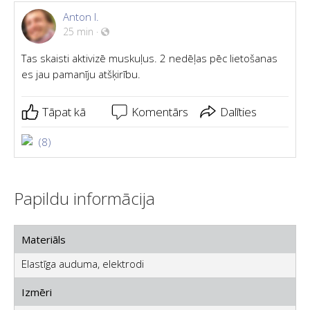
Anton I.
25 min
·
Tas skaisti aktivizē muskuļus. 2 nedēļas pēc lietošanas
es jau pamanīju atšķirību.
Tāpat kā
Komentārs
Dalīties
(8)
Papildu informācija
Materiāls
Elastīga auduma, elektrodi
Izmēri