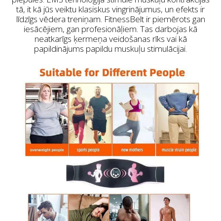
tā, it kā jūs veiktu klasiskus vingrinājumus, un efekts ir
līdzīgs vēdera treniņam. FitnessBelt ir piemērots gan
iesācējiem, gan profesionāļiem. Tas darbojas kā
neatkarīgs ķermeņa veidošanas rīks vai kā
papildinājums papildu muskuļu stimulācijai.