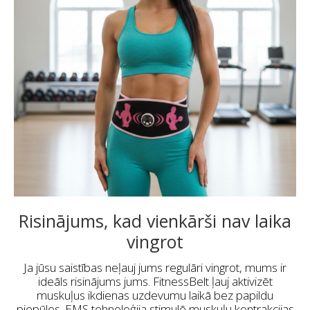
Risinājums, kad vienkārši nav laika
vingrot
Ja jūsu saistības neļauj jums regulāri vingrot, mums ir
ideāls risinājums jums. FitnessBelt ļauj aktivizēt
muskuļus ikdienas uzdevumu laikā bez papildu
piepūles. EMS tehnoloģija stimulē muskuļu kontrakcijas