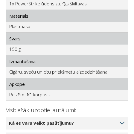
1x PowerStrike ūdensizturīgs šķiltavas
Materiāls
Plastmasa
Svars
150 g
Izmantošana
Cigāru, sveču un citu priekšmetu aizdedzināšana
Apkope
Reizēm tīrīt korpusu
Visbiežāk uzdotie jautājumi:
Kā es varu veikt pasūtījumu?