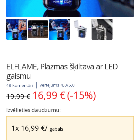
ELFLAME, Plazmas šķiltava ar LED
gaismu
vērtējums 4,0/5,0
48 komentāri
16,99
€
(-15%)
Original
Current
19,99
€
price
price
was:
is:
Izvēlieties daudzumu:
19,99 €.
16,99 €.
1x
16,99
€
/
gabals