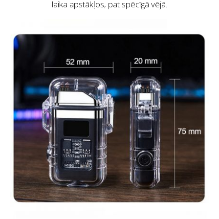
laika apstākļos, pat spēcīgā vējā.