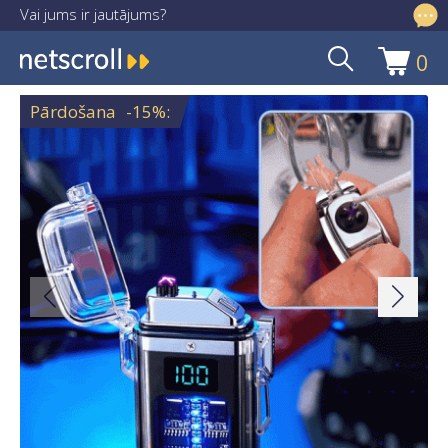
Vai jums ir jautājums?
info@netscroll.lv
0
Skip
Skip
to
to
Pārdošana
-15%
:
navigation
content