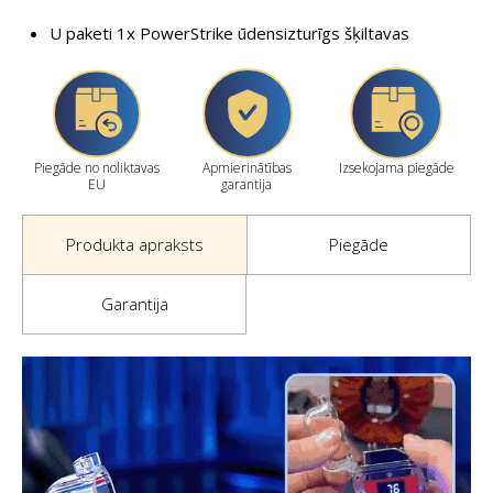
U paketi 1x PowerStrike ūdensizturīgs šķiltavas
Piegāde no noliktavas
Apmierinātības
Izsekojama piegāde
EU
garantija
Produkta apraksts
Piegāde
Garantija