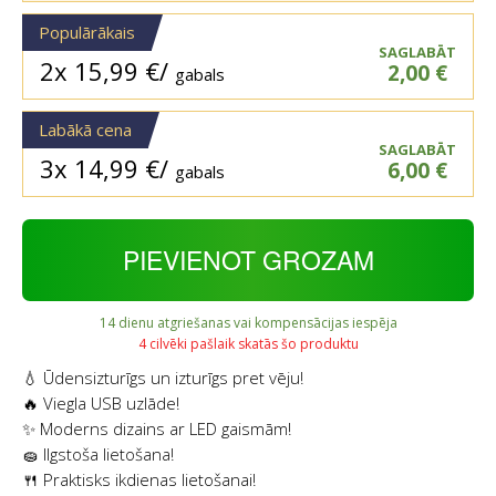
Populārākais
SAGLABĀT
2x
15,99
€
/
2,00
€
gabals
Labākā cena
SAGLABĀT
3x
14,99
€
/
6,00
€
gabals
PIEVIENOT GROZAM
14 dienu atgriešanas vai kompensācijas iespēja
4 cilvēki pašlaik skatās šo produktu
💧 Ūdensizturīgs un izturīgs pret vēju!
🔥 Viegla USB uzlāde!
✨ Moderns dizains ar LED gaismām!
🧽 Ilgstoša lietošana!
🍴 Praktisks ikdienas lietošanai!