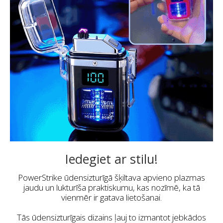
Iedegiet ar stilu!
PowerStrike ūdensizturīgā šķiltava apvieno plazmas
jaudu un lukturīša praktiskumu, kas nozīmē, ka tā
vienmēr ir gatava lietošanai.
Tās ūdensizturīgais dizains ļauj to izmantot jebkādos