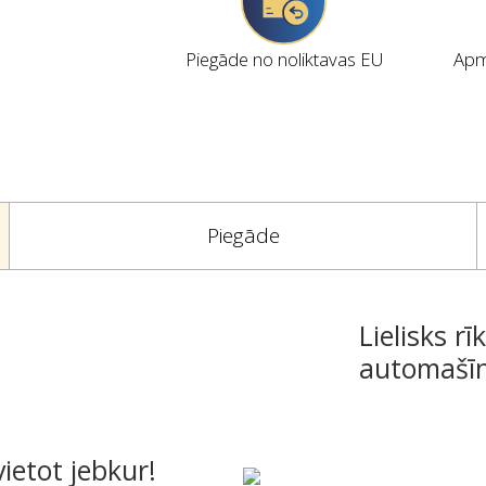
Piegāde no noliktavas EU
Apmi
Piegāde
Lielisks r
automašīn
ietot jebkur!