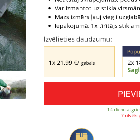
Var izmantot uz stikla virsmā
Mazs izmērs ļauj viegli uzglab
Iepakojumā: 1x tīrītājs stikl
Izvēlieties daudzumu:
Popu
1x
21,99
€
/
2x
1
gabals
Sag
PIEV
14 dienu atgri
7 cilvēki