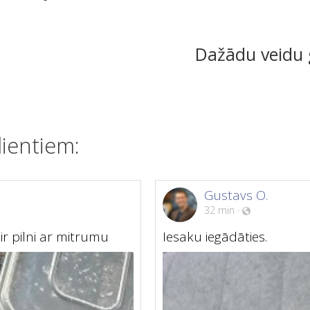
Dažādu veidu g
ientiem:
Gustavs O.
32 min
·
 ir pilni ar mitrumu
Iesaku iegādāties.