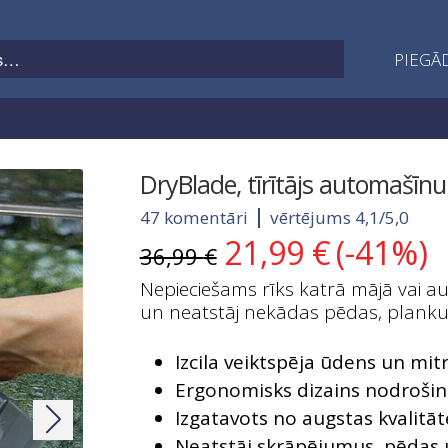
PIEGĀD
DryBlade, tīrītājs automašīnu 
47 komentāri
vērtējums 4,1/5,0
21,99
€
(-41%)
Original
Current
36,99
€
price
price
Nepieciešams rīks katrā mājā vai a
was:
is:
un neatstāj nekādas pēdas, plankum
36,99 €.
21,99 €.
Izcila veiktspēja ūdens un 
Ergonomisks dizains nodrošin
Izgatavots no augstas kvalitāt
Neatstāj skrāpējumus, pēdas 