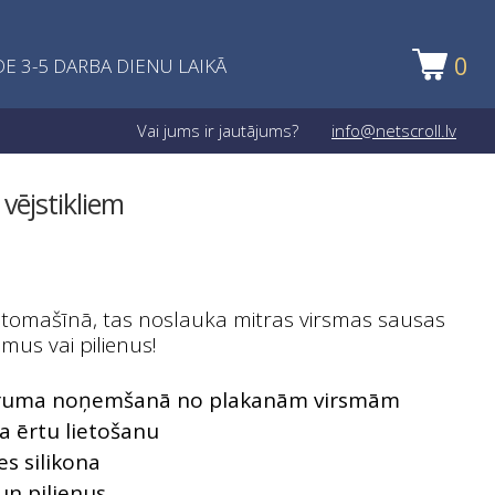
0
E 3-5 DARBA DIENU LAIKĀ
Vai jums ir jautājums?
info@netscroll.lv
vējstikliem
utomašīnā, tas noslauka mitras virsmas sausas
us vai pilienus!
mitruma noņemšanā no plakanām virsmām
a ērtu lietošanu
es silikona
un pilienus