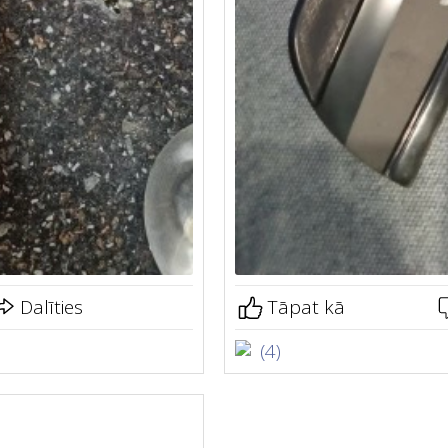
Dalīties
Tāpat kā
(4)