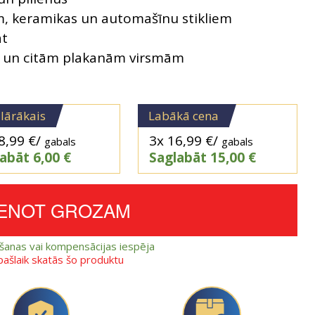
m, keramikas un automašīnu stikliem
āt
am un citām plakanām virsmām
lārākais
Labākā cena
8,99
€
/
3x
16,99
€
/
gabals
gabals
labāt
6,00
€
Saglabāt
15,00
€
IENOT GROZAM
ešanas vai kompensācijas iespēja
 pašlaik skatās šo produktu