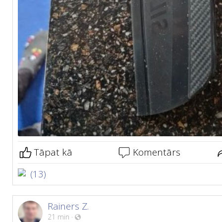
Tāpat kā
Komentārs
(13)
Rainers Z.
21 min
·