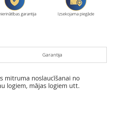
erinātības garantija
Izsekojama piegāde
Garantija
īks mitruma noslaucīšanai no
u logiem, mājas logiem utt.