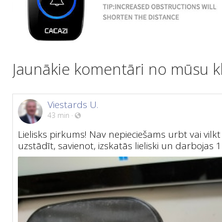
Jaunākie komentāri no mūsu kl
Viestards U.
43 min
·
Lielisks pirkums! Nav nepieciešams urbt vai vilkt 
uzstādīt, savienot, izskatās lieliski un darbojas 