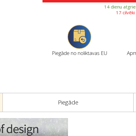
14 dienu atgri
17 cilvēk
Piegāde no noliktavas EU
Apmi
Piegāde