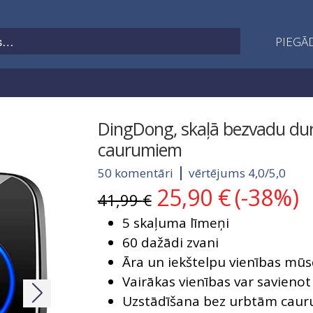
PIEGĀD
DingDong, skaļā bezvadu dur
caurumiem
50 komentāri
vērtējums 4,0/5,0
25,90
€
(-38%)
Original
Current
41,99
€
price
price
5 skaļuma līmeņi
was:
is:
41,99 €.
25,90 €.
60 dažādi zvani
Āra un iekštelpu vienības mūs
Vairākas vienības var savieno
Uzstādīšana bez urbtām caur