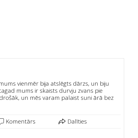
 mums vienmēr bija atslēgts dārzs, un biju
tagad mums ir skaists durvju zvans pie
 drošāk, un mēs varam palaist suni ārā bez
Komentārs
Dalīties