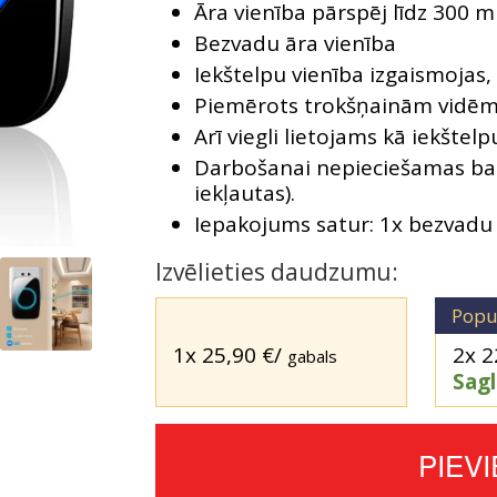
Āra vienība pārspēj līdz 300 m
Bezvadu āra vienība
Iekštelpu vienība izgaismojas,
Piemērots trokšņainām vidēm 
Arī viegli lietojams kā iekšte
Darbošanai nepieciešamas bate
iekļautas).
Iepakojums satur: 1x bezvadu ā
Izvēlieties daudzumu:
Popu
1x
25,90
€
/
2x
2
gabals
Sag
PIEV