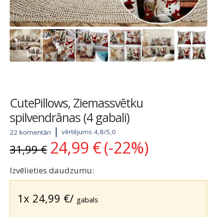
CutePillows, Ziemassvētku
spilvendrānas (4 gabali)
vērtējums 4,8/5,0
22 komentāri
24,99
€
(-22%)
Original
Current
31,99
€
price
price
was:
is:
Izvēlieties daudzumu:
31,99 €.
24,99 €.
1x
24,99
€
/
gabals