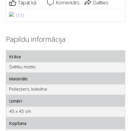
Tāpat kā
Komentārs
Dalīties
(13)
Papildu informācija
Krāsa
Svētku motīvi
Materiāls
Poliesters, kokvilna
Izmēri
45 x 45 cm
Kopšana