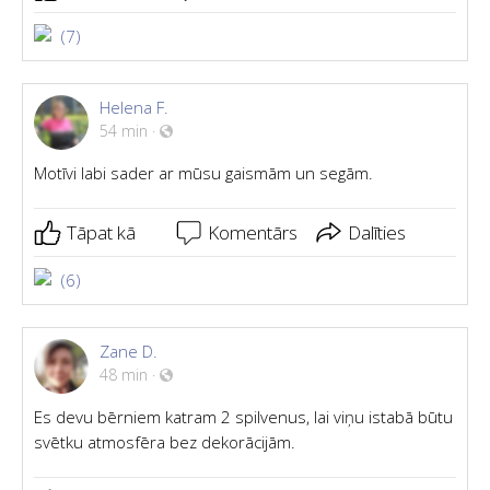
(7)
Helena F.
54 min
·
Motīvi labi sader ar mūsu gaismām un segām.
Tāpat kā
Komentārs
Dalīties
(6)
Zane D.
48 min
·
Es devu bērniem katram 2 spilvenus, lai viņu istabā būtu
svētku atmosfēra bez dekorācijām.