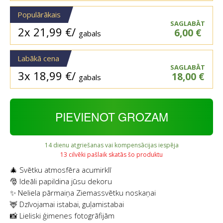
Populārākais
SAGLABĀT
2x
21,99
€
/
6,00
€
gabals
Labākā cena
SAGLABĀT
3x
18,99
€
/
18,00
€
gabals
PIEVIENOT GROZAM
14 dienu atgriešanas vai kompensācijas iespēja
13 cilvēki pašlaik skatās šo produktu
🎄 Svētku atmosfēra acumirklī
🎅 Ideāli papildina jūsu dekoru
✨ Neliela pārmaiņa Ziemassvētku noskaņai
🦌 Dzīvojamai istabai, guļamistabai
📸 Lieliski ģimenes fotogrāfijām