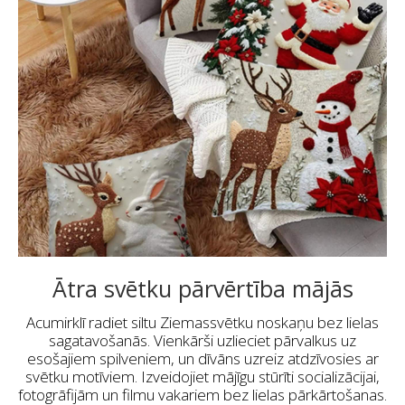
Ātra svētku pārvērtība mājās
Acumirklī radiet siltu Ziemassvētku noskaņu bez lielas
sagatavošanās. Vienkārši uzlieciet pārvalkus uz
esošajiem spilveniem, un dīvāns uzreiz atdzīvosies ar
svētku motīviem. Izveidojiet mājīgu stūrīti socializācijai,
fotogrāfijām un filmu vakariem bez lielas pārkārtošanas.