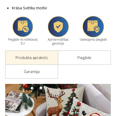
Krāsa Svētku motīvi
Piegāde no noliktavas
Apmierinātības
Izsekojama piegāde
EU
garantija
Produkta apraksts
Piegāde
Garantija