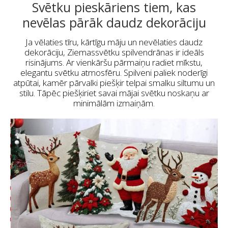
Svētku pieskāriens tiem, kas
nevēlas pārāk daudz dekorāciju
Ja vēlaties tīru, kārtīgu māju un nevēlaties daudz
dekorāciju, Ziemassvētku spilvendrānas ir ideāls
risinājums. Ar vienkāršu pārmaiņu radiet mīkstu,
elegantu svētku atmosfēru. Spilveni paliek noderīgi
atpūtai, kamēr pārvalki piešķir telpai smalku siltumu un
stilu. Tāpēc piešķiriet savai mājai svētku noskaņu ar
minimālām izmaiņām.