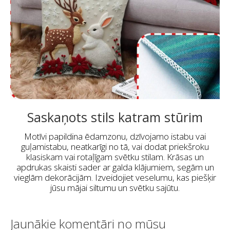
Saskaņots stils katram stūrim
Motīvi papildina ēdamzonu, dzīvojamo istabu vai
guļamistabu, neatkarīgi no tā, vai dodat priekšroku
klasiskam vai rotaļīgam svētku stilam. Krāsas un
apdrukas skaisti sader ar galda klājumiem, segām un
vieglām dekorācijām. Izveidojiet veselumu, kas piešķir
jūsu mājai siltumu un svētku sajūtu.
Jaunākie komentāri no mūsu