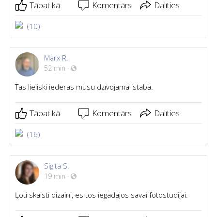
Tāpat kā
Komentārs
Dalīties
(10)
Marx R.
52 min
·
Tas lieliski iederas mūsu dzīvojamā istabā.
Tāpat kā
Komentārs
Dalīties
(16)
Sigita S.
19 min
·
Ļoti skaisti dizaini, es tos iegādājos savai fotostudijai.