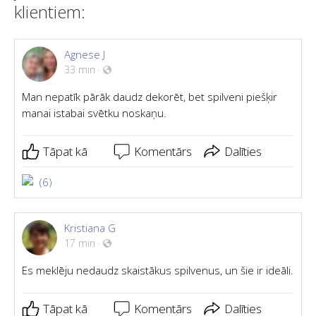
klientiem:
Agnese J
33 min
·
Man nepatīk pārāk daudz dekorēt, bet spilveni piešķir
manai istabai svētku noskaņu.
Tāpat kā
Komentārs
Dalīties
(6)
Kristiana G
17 min
·
Es meklēju nedaudz skaistākus spilvenus, un šie ir ideāli.
Tāpat kā
Komentārs
Dalīties