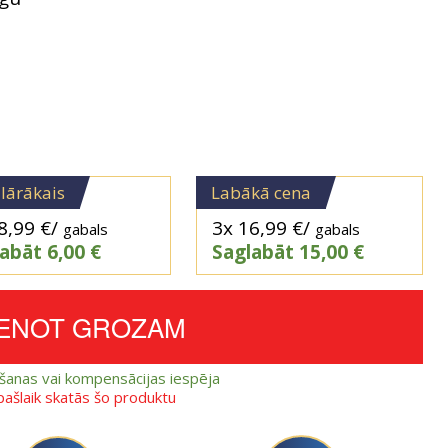
lārākais
Labākā cena
8,99
€
/
3x
16,99
€
/
gabals
gabals
labāt
6,00
€
Saglabāt
15,00
€
IENOT GROZAM
ešanas vai kompensācijas iespēja
 pašlaik skatās šo produktu