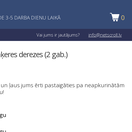
0
E 3-5 DARBA DIENU LAIKĀ
Vai jums ir jautājums?
info@netscroll.lv
aķeres derezes (2 gab.)
 un ļaus jums ērti pastaigāties pa neapkurinātām
u!
egu
egu