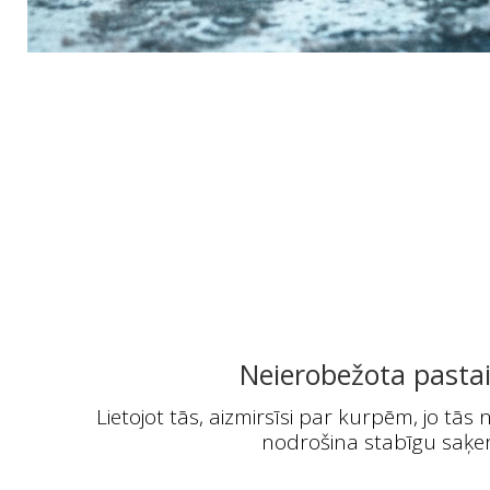
Neierobežota pasta
Lietojot tās, aizmirsīsi par kurpēm, jo tā
nodrošina stabīgu saķer