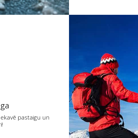
iga
s nekavē pastaigu un
i!