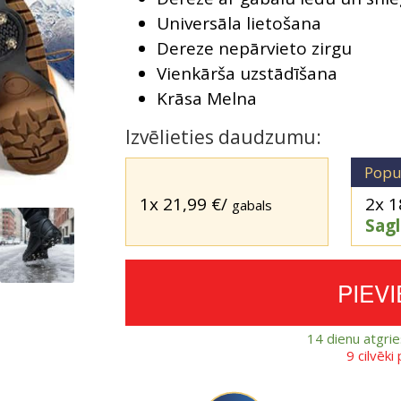
Universāla lietošana
Dereze nepārvieto zirgu
Vienkārša uzstādīšana
Krāsa Melna
Izvēlieties daudzumu:
Popu
1x
21,99
€
/
2x
1
gabals
Sag
PIEV
14 dienu atgri
9 cilvēki