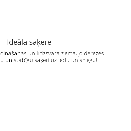
Ideāla saķere
idināšanās un līdzsvara ziemā, jo derezes
u un stabīgu saķeri uz ledu un sniegu!