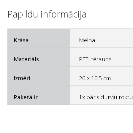
Papildu informācija
Krāsa
Melna
Materiāls
PET, tērauds
Izmēri
26 x 10.5 cm
Paketā ir
1x pāris durvju rokt
Visbiežāk uzdotie jautājumi: