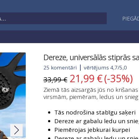
PIEGĀD
Dereze, universālās stiprās s
25 komentāri
vērtējums 4,7/5,0
21,99
€
(-35%)
Original
Current
33,99
€
price
price
Ziemā tās aizsargās jūs no krišanas
was:
is:
virsmām, piemēram, ledus un snieg
33,99 €.
21,99 €.
Tās nodrošina stabīgu saķeri
Dereze ar gabalu ledu un sni
Piemērojas jebkurai kurpei
Dereze ar gabalu ledu un sni