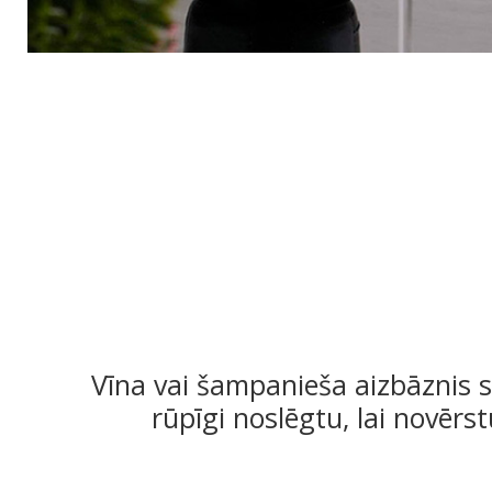
Vīna vai šampanieša aizbāznis 
rūpīgi noslēgtu, lai novērst