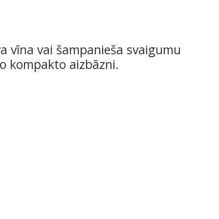
va vīna vai šampanieša svaigumu
šo kompakto aizbāzni.