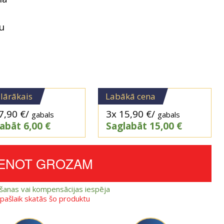
u
lārākais
Labākā cena
7,90
€
/
3x
15,90
€
/
gabals
gabals
labāt
6,00
€
Saglabāt
15,00
€
IENOT GROZAM
ešanas vai kompensācijas iespēja
i pašlaik skatās šo produktu