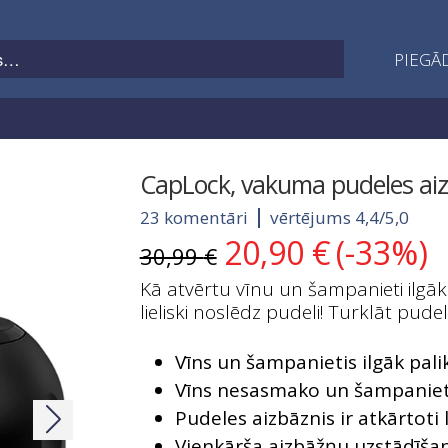
PIEGĀD
CapLock, vakuma pudeles aiz
23 komentāri
vērtējums 4,4/5,0
20,90
€
(-33%)
Original
Current
30,99
€
price
price
Kā atvērtu vīnu un šampanieti ilgā
was:
is:
lieliski noslēdz pudeli! Turklāt pude
30,99 €.
20,90 €.
Vīns un šampanietis ilgāk pali
Vīns nesasmako un šampaniet
Pudeles aizbāznis ir atkārtoti
Vienkārša aizbāžņu uzstādīša