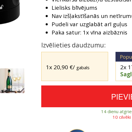
Lielisks blīvējums
Nav izšļakstīšanās un netīrum
Pudeli var uzglabāt arī guļus
Paka satur: 1x vīna aizbāznis
Izvēlieties daudzumu:
Popu
1x
20,90
€
/
2x
1
gabals
Sag
PIEV
14 dienu atgri
10 cilvēk