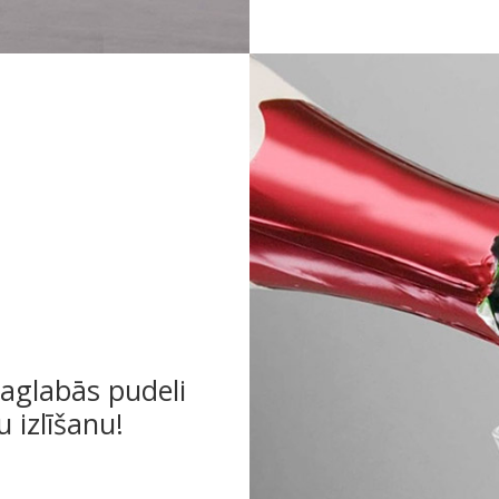
saglabās pudeli
u izlīšanu!