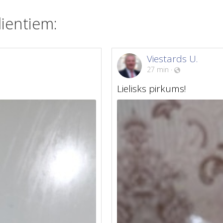
ientiem:
Viestards U.
27 min
·
Lielisks pirkums!