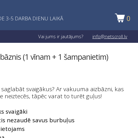
0
E 3-5 DARBA DIENU LAIKĀ
Vai jums ir jautājums?
info@netscroll.lv
bāznis (1 vīnam + 1 šampanietim)
k saglabāt svaigākus? Ar vakuuma aizbāzni, kas
le neiztecēs, tāpēc varat to turēt guļus!
ks svaigāki
is nezaudē savus burbuļus
 lietojams
na