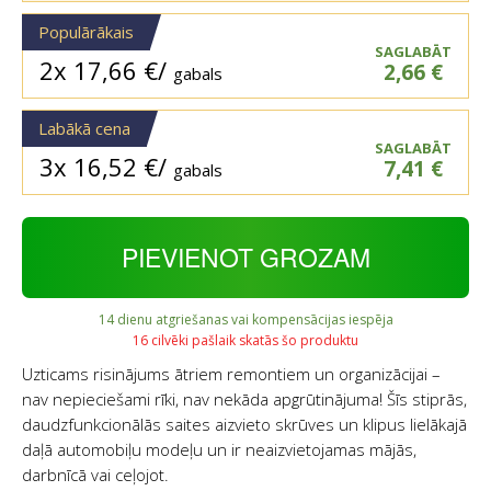
Populārākais
SAGLABĀT
2x
17,66
€
/
2,66
€
gabals
Labākā cena
SAGLABĀT
3x
16,52
€
/
7,41
€
gabals
PIEVIENOT GROZAM
14 dienu atgriešanas vai kompensācijas iespēja
16 cilvēki pašlaik skatās šo produktu
Uzticams risinājums ātriem remontiem un organizācijai –
nav nepieciešami rīki, nav nekāda apgrūtinājuma! Šīs stiprās,
daudzfunkcionālās saites aizvieto skrūves un klipus lielākajā
daļā automobiļu modeļu un ir neaizvietojamas mājās,
darbnīcā vai ceļojot.