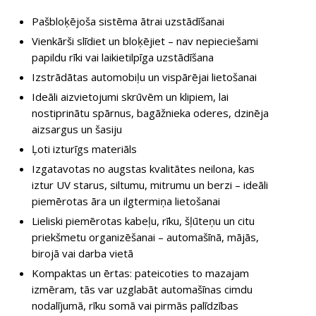
Pašbloķējoša sistēma ātrai uzstādīšanai
Vienkārši slīdiet un bloķējiet – nav nepieciešami
papildu rīki vai laikietilpīga uzstādīšana
Izstrādātas automobiļu un vispārējai lietošanai
Ideāli aizvietojumi skrūvēm un klipiem, lai
nostiprinātu spārnus, bagāžnieka oderes, dzinēja
aizsargus un šasiju
Ļoti izturīgs materiāls
Izgatavotas no augstas kvalitātes neilona, kas
iztur UV starus, siltumu, mitrumu un berzi – ideāli
piemērotas āra un ilgtermiņa lietošanai
Lieliski piemērotas kabeļu, rīku, šļūteņu un citu
priekšmetu organizēšanai – automašīnā, mājās,
birojā vai darba vietā
Kompaktas un ērtas: pateicoties to mazajam
izmēram, tās var uzglabāt automašīnas cimdu
nodalījumā, rīku somā vai pirmās palīdzības