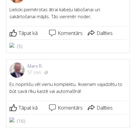
Lieliski piemērotas ātrai kabeļu labošanai un
sakārtošanai mājās. Tās vienmēr noder.
Tāpat kā
Komentārs
Dalīties
(5)
Marx R.
57 min
·
Es nopirkšu vēl vienu komplektu. Ikvienam vajadzētu to
būt savā rīku kastē vai automašīnā!
Tāpat kā
Komentārs
Dalīties
(16)