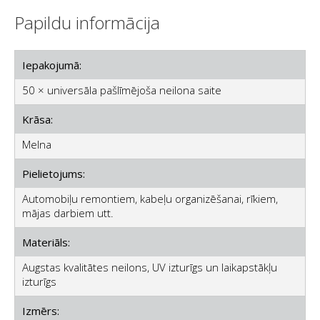
Papildu informācija
Iepakojumā:
50 × universāla pašlīmējoša neilona saite
Krāsa:
Melna
Pielietojums:
Automobiļu remontiem, kabeļu organizēšanai, rīkiem,
mājas darbiem utt.
Materiāls:
Augstas kvalitātes neilons, UV izturīgs un laikapstākļu
izturīgs
Izmērs: