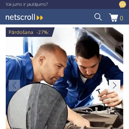
Vai jums ir jautājums?
info@netscroll.lv
0
Skip
Skip
to
to
Pārdošana
-27%
:
navigation
content