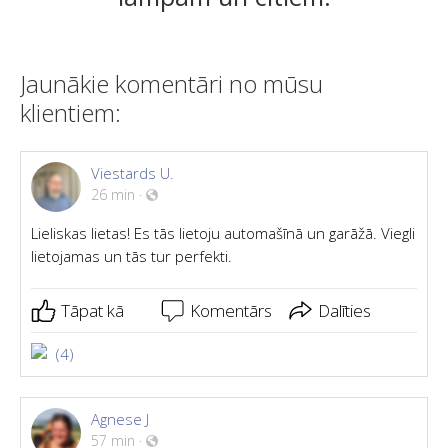
Jaunākie komentāri no mūsu
klientiem:
Viestards U.
26 min
·
Lieliskas lietas! Es tās lietoju automašīnā un garāžā. Viegli
lietojamas un tās tur perfekti.
Tāpat kā
Komentārs
Dalīties
(4)
Agnese J
57 min
·