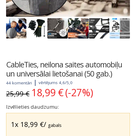
CableTies, neilona saites automobiļu
un universālai lietošanai (50 gab.)
vērtējums 4,6/5,0
44 komentāri
18,99
€
(-27%)
Original
Current
25,99
€
price
price
was:
is:
Izvēlieties daudzumu:
25,99 €.
18,99 €.
1x
18,99
€
/
gabals