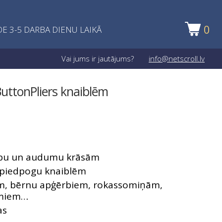
0
E 3-5 DARBA DIENU LAIKĀ
Vai jums ir jautājums?
info@netscroll.lv
uttonPliers knaiblēm
ērbu un audumu krāsām
r spiedpogu knaiblēm
em, bērnu apģērbiem, rokassomiņām,
umiem…
as