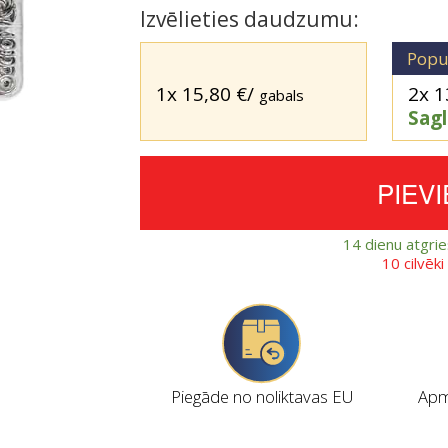
Izvēlieties daudzumu:
Popu
1x
15,80
€
/
2x
1
gabals
Sag
PIEV
14 dienu atgri
10 cilvēk
Piegāde no noliktavas EU
Apmi