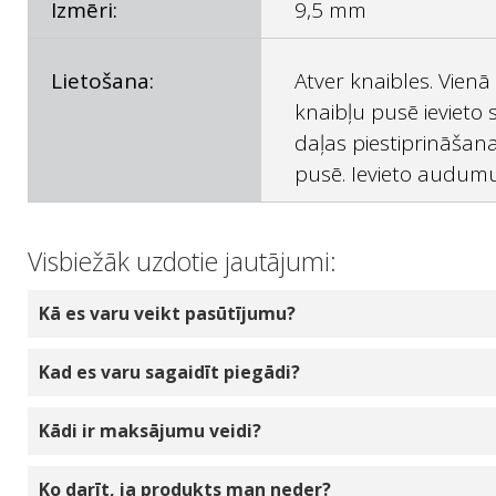
Izmēri:
9,5 mm
Lietošana:
Atver knaibles. Vienā
knaibļu pusē ievieto
daļas piestiprināšan
pusē. Ievieto audumu
Visbiežāk uzdotie jautājumi:
Kā es varu veikt pasūtījumu?
Izvēlieties produktu daudzumu, ko vēlaties pasū
Kad es varu sagaidīt piegādi?
tiks pievienota jūsu tiešsaistes grozam. Jūs v
jūs tiksiet novirzīts uz kasi. Izrakstīšanās pr
Ja jūsu izvēlētais produkts ir noliktavā mūsu n
Kādi ir maksājumu veidi?
apmaksas veids un jāapstiprina pirkums, noklik
parasti no rīta. Jūs tiksiet savlaicīgi informēt
veiksmīgu pasūtījuma veikšanu ar pasūtīto pr
Pabeidzot pasūtījumu, varat izvēlēties: skaidrā
Ko darīt, ja produkts man neder?