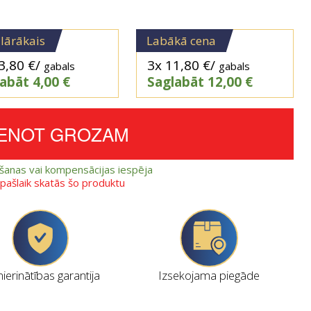
lārākais
Labākā cena
3,80
€
/
3x
11,80
€
/
gabals
gabals
labāt
4,00
€
Saglabāt
12,00
€
IENOT GROZAM
ešanas vai kompensācijas iespēja
i pašlaik skatās šo produktu
erinātības garantija
Izsekojama piegāde