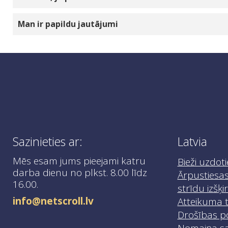
iesakām veikt iepriekšēju maksājumu par bezk
Ja jums ir nepieciešama palīdzība pasūtījuma 
Ja prece tiek piegādāta bojāta vai nederīga, t
Man ir papildu jautājumi
info@netscroll.lv
, un jūs saņemsiet norādījumus
Ja rodas papildu jautājumi, lūdzu, sazinietie
Sazinieties ar:
Latvia
Mēs esam jums pieejami katru
Bieži uzdoti
darba dienu no plkst. 8.00 līdz
Ārpustiesas
16.00.
strīdu izšķ
info@netscroll.lv
Atteikuma t
Drošības po
Nomaiņa sa