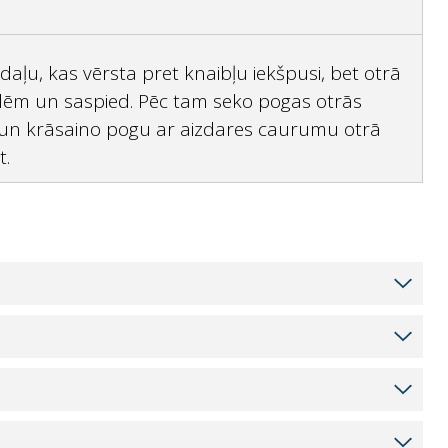
 daļu, kas vērsta pret knaibļu iekšpusi, bet otrā
blēm un saspied. Pēc tam seko pogas otrās
sē un krāsaino pogu ar aizdares caurumu otrā
t.
 Noklikšķinot uz pogas Pievienot grozam, prece
zā. Noklikšķinot uz pogas Turpināt pie kases,
des informācija, jāizvēlas piegādes un
aikā. Piegāde ir iespējama katru darba dienu,
r veiksmīgi veikts, redzēsiet paziņojumu par
ēķināties skaidrā naudā vai ar karti. Mēs