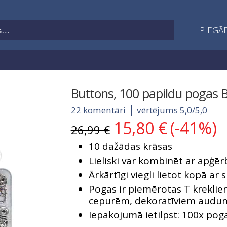
PIEGĀD
Buttons, 100 papildu pogas B
22 komentāri
vērtējums 5,0/5,0
15,80
€
(-41%)
Original
Current
26,99
€
price
price
10 dažādas krāsas
was:
is:
26,99 €.
15,80 €.
Lieliski var kombinēt ar apģ
Ārkārtīgi viegli lietot kopā a
Pogas ir piemērotas T krekli
cepurēm, dekoratīviem aud
Iepakojumā ietilpst: 100x pog