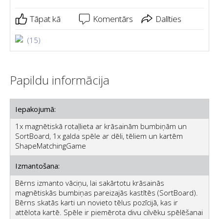
Tāpat kā
Komentārs
Dalīties
(15)
Papildu informācija
Iepakojumā:
1x magnētiskā rotaļlieta ar krāsainām bumbiņām un
SortBoard, 1x galda spēle ar dēli, tēliem un kartēm
ShapeMatchingGame
Izmantošana:
Bērns izmanto vāciņu, lai sakārtotu krāsainās
magnētiskās bumbiņas pareizajās kastītēs (SortBoard).
Bērns skatās karti un novieto tēlus pozīcijā, kas ir
attēlota kartē. Spēle ir piemērota divu cilvēku spēlēšanai