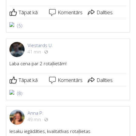
Tāpat kā
Komentārs
Dalīties
(5)
Viestards U.
41 min
·
Laba cena par 2 rotaļlietām!
Tāpat kā
Komentārs
Dalīties
(8)
Anna P.
49 min
·
Iesaku iegādāties, kvalitatīvas rotaļlietas