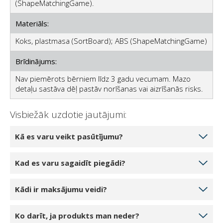
(ShapeMatchingGame).
Materiāls:
Koks, plastmasa (SortBoard); ABS (ShapeMatchingGame)
Brīdinājums:
Nav piemērots bērniem līdz 3 gadu vecumam. Mazo
detaļu sastāva dēļ pastāv norīšanas vai aizrīšanās risks.
Visbiežāk uzdotie jautājumi:
Kā es varu veikt pasūtījumu?
Izvēlieties produktu daudzumu, ko vēlaties pasūtīt,
Kad es varu sagaidīt piegādi?
noklikšķinot uz 1 gabals, 2 gabali vai 3 gabali.
Noklikšķinot uz pogas Pievienot grozam, prece tiks
Ja jūsu izvēlētais produkts ir noliktavā mūsu noliktavā,
Kādi ir maksājumu veidi?
pievienota jūsu tiešsaistes grozam. Jūs varat pievienot
jūs varat sagaidīt piegādi 5-7 darba dienu laikā.
vai mainīt produktu daudzumu savā grozā.
Piegāde ir iespējama katru darba dienu, parasti no
Pabeidzot pasūtījumu, varat izvēlēties: skaidrā naudā,
Noklikšķinot uz pogas Turpināt pie kases, jūs tiksiet
Ko darīt, ja produkts man neder?
rīta. Jūs tiksiet savlaicīgi informēts pirms piegādes ar
ar kredītkarti vai PayPal. Par piegādi var norēķināties