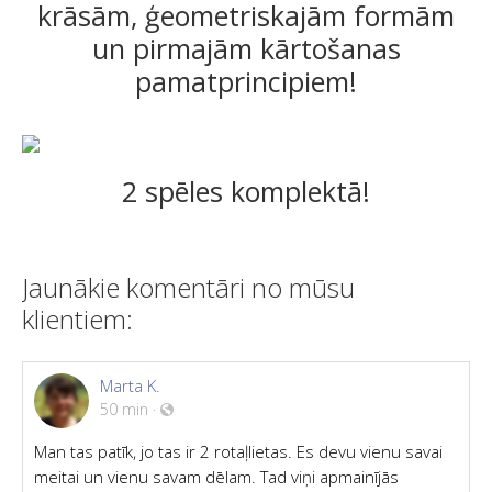
krāsām, ģeometriskajām formām
un pirmajām kārtošanas
pamatprincipiem!
2 spēles komplektā!
Jaunākie komentāri no mūsu
klientiem:
Marta K.
50 min
·
Man tas patīk, jo tas ir 2 rotaļlietas. Es devu vienu savai
meitai un vienu savam dēlam. Tad viņi apmainījās