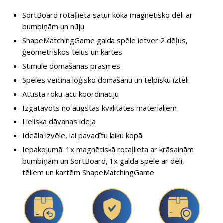
SortBoard rotaļlieta satur koka magnētisko dēli ar
bumbiņām un nūju
ShapeMatchingGame galda spēle ietver 2 dēļus,
ģeometriskos tēlus un kartes
Stimulē domāšanas prasmes
Spēles veicina loģisko domāšanu un telpisku iztēli
Attīsta roku-acu koordināciju
Izgatavots no augstas kvalitātes materiāliem
Lieliska dāvanas ideja
Ideāla izvēle, lai pavadītu laiku kopā
Iepakojumā: 1x magnētiskā rotaļlieta ar krāsainām
bumbiņām un SortBoard, 1x galda spēle ar dēli,
tēliem un kartēm ShapeMatchingGame