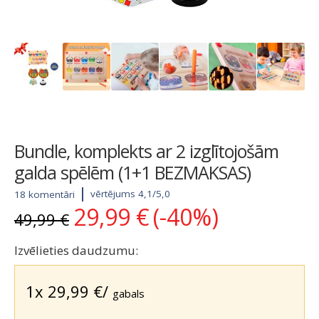
Bundle, komplekts ar 2 izglītojošām
galda spēlēm (1+1 BEZMAKSAS)
vērtējums 4,1/5,0
18 komentāri
29,99
€
(-40%)
Original
Current
49,99
€
price
price
was:
is:
Izvēlieties daudzumu:
49,99 €.
29,99 €.
1x
29,99
€
/
gabals