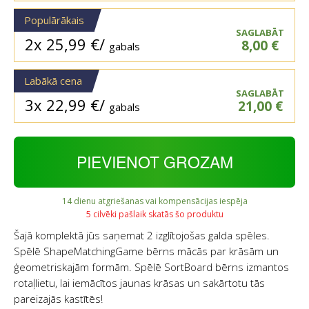
Populārākais
SAGLABĀT
2x
25,99
€
/
8,00
€
gabals
Labākā cena
SAGLABĀT
3x
22,99
€
/
21,00
€
gabals
PIEVIENOT GROZAM
14 dienu atgriešanas vai kompensācijas iespēja
5 cilvēki pašlaik skatās šo produktu
Šajā komplektā jūs saņemat 2 izglītojošas galda spēles.
Spēlē ShapeMatchingGame bērns mācās par krāsām un
ģeometriskajām formām. Spēlē SortBoard bērns izmantos
rotaļlietu, lai iemācītos jaunas krāsas un sakārtotu tās
pareizajās kastītēs!