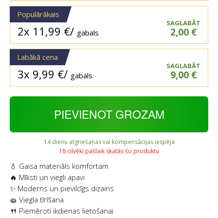
Populārākais
SAGLABĀT
2x
11,99
€
/
2,00
€
gabals
Labākā cena
SAGLABĀT
3x
9,99
€
/
9,00
€
gabals
PIEVIENOT GROZAM
14 dienu atgriešanas vai kompensācijas iespēja
18 cilvēki pašlaik skatās šo produktu
💧 Gaisa materiāls komfortam
🔥 Mīksti un viegli apavi
✨ Moderns un pievilcīgs dizains
🧽 Viegla tīrīšana
🍴 Piemēroti ikdienas lietošanai