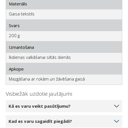
Materiāls
Gaisa tekstils
Svars
200 g
Izmantošana
Ikdienas valkāšanai siltās dienās
Apkope
Mazgāšana ar rokām un žāvēšana gaisā
Visbiežāk uzdotie jautājumi:
Kā es varu veikt pasūtījumu?
Izvēlieties produktu daudzumu, ko vēlaties pasūtīt,
Kad es varu sagaidīt piegādi?
noklikšķinot uz 1 gabals, 2 gabali vai 3 gabali.