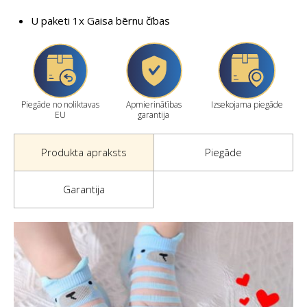
U paketi 1x Gaisa bērnu čības
Piegāde no noliktavas
Apmierinātības
Izsekojama piegāde
EU
garantija
Produkta apraksts
Piegāde
Garantija