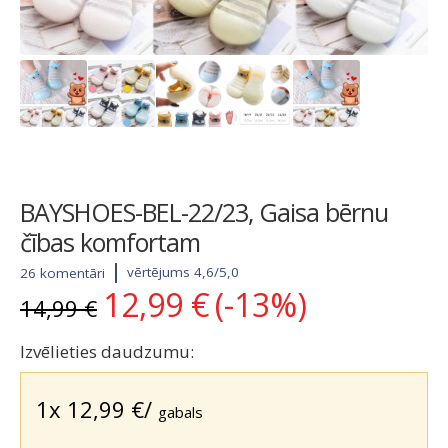
BAYSHOES-BEL-22/23, Gaisa bērnu
čības komfortam
vērtējums 4,6/5,0
26 komentāri
12,99
€
(-13%)
Original
Current
14,99
€
price
price
was:
is:
Izvēlieties daudzumu:
14,99 €.
12,99 €.
1x
12,99
€
/
gabals