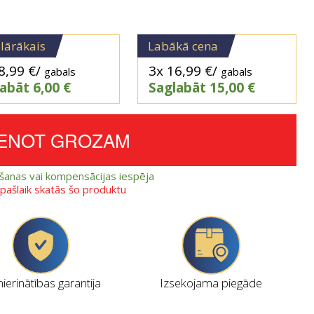
lārākais
Labākā cena
8,99
€
/
3x
16,99
€
/
gabals
gabals
labāt
6,00
€
Saglabāt
15,00
€
IENOT GROZAM
ešanas vai kompensācijas iespēja
i pašlaik skatās šo produktu
erinātības garantija
Izsekojama piegāde