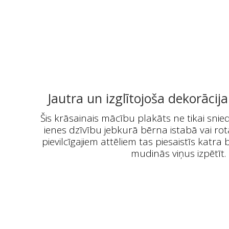
Jautra un izglītojoša dekorācij
Šis krāsainais mācību plakāts ne tikai snie
ienes dzīvību jebkurā bērna istabā vai rot
pievilcīgajiem attēliem tas piesaistīs kat
mudinās viņus izpētīt.