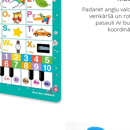
Padariet angļu valo
vienkāršā un rot
pasauli. Ar b
koordinā