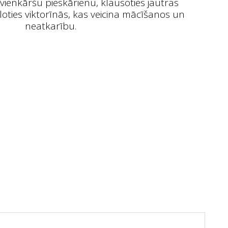
 vienkāršu pieskārienu, klausoties jautras
oties viktorīnās, kas veicina mācīšanos un
neatkarību.