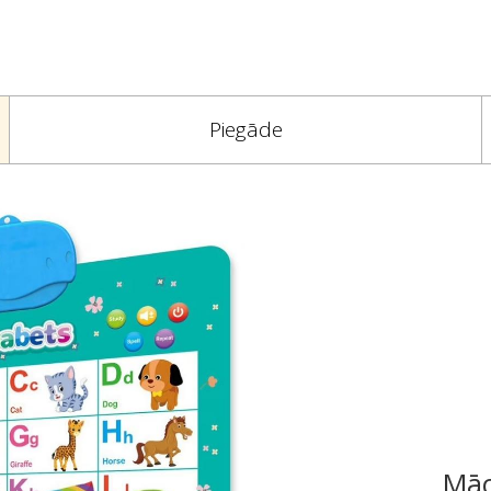
Piegāde
Māc