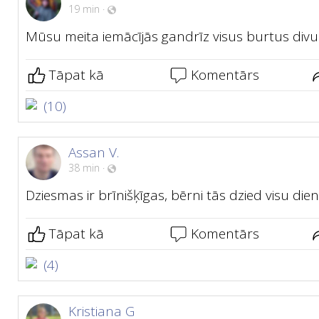
19 min
·
Mūsu meita iemācījās gandrīz visus burtus divu 
Tāpat kā
Komentārs
(10)
Assan V.
38 min
·
Dziesmas ir brīnišķīgas, bērni tās dzied visu die
Tāpat kā
Komentārs
(4)
Kristiana G