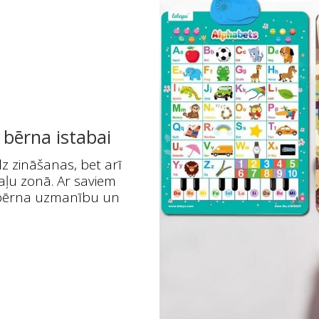
a bērna istabai
dz zināšanas, bet arī
aļu zonā. Ar saviem
ra bērna uzmanību un