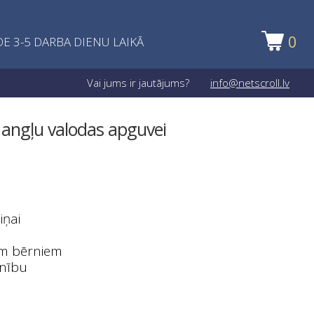
0
E 3-5 DARBA DIENU LAIKĀ
Vai jums ir jautājums?
info@netscroll.lv
s angļu valodas apguvei
iņai
em bērniem
anību