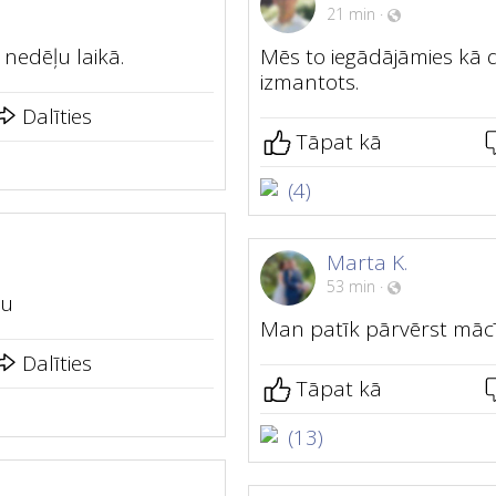
21 min
·
nedēļu laikā.
Mēs to iegādājāmies kā d
izmantots.
Dalīties
Tāpat kā
(4)
Marta K.
53 min
·
nu
Man patīk pārvērst mācī
Dalīties
Tāpat kā
(13)