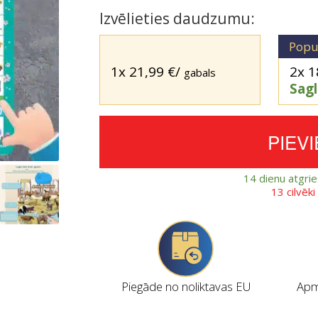
Izvēlieties daudzumu:
Popu
1x
21,99
€
/
2x
1
gabals
Sag
PIEV
14 dienu atgri
13 cilvēk
Piegāde no noliktavas EU
Apmi