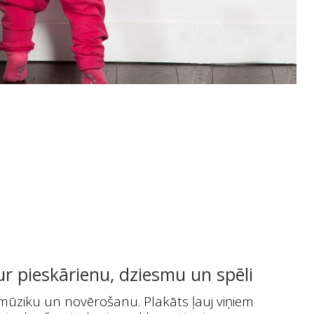
r pieskārienu, dziesmu un spēli
mūziku un novērošanu. Plakāts ļauj viņiem