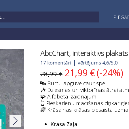
PIEGĀD
AbcChart, interaktīvs plakāt
17 komentāri
vērtējums 4,6/5,0
21,99
€
(-24%)
Original
Current
28,99
€
price
price
🔤 Burtu apguve caur spēli
was:
is:
🎶 Dziesmas un viktorīnas ātrai atm
28,99 €.
21,99 €.
🧩 Alfabēta izaicinājumi
👆 Pieskārienu mācīšanās ziņkārīgi
🌈 Krāsainas krāsas piesaista uzm
Krāsa Zaļa