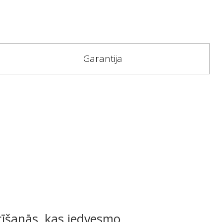
Garantija
īšanās, kas iedvesmo