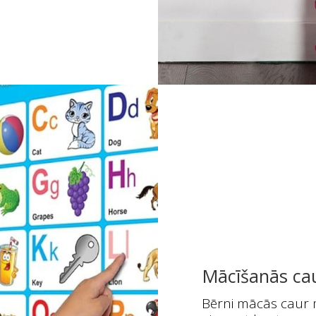
Mācīšanās cau
Bērni mācās caur 