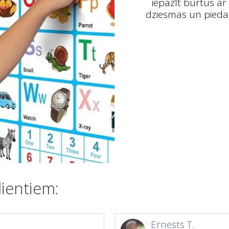
iepazīt burtus ar
dziesmas un piedal
ientiem:
Ernests T.