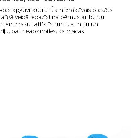
das apguvi jautru. Šis interaktīvais plakāts
aļīgā veidā iepazīstina bērnus ar burtu
urtiem mazuļi attīstīs runu, atmiņu un
ciju, pat neapzinoties, ka mācās.