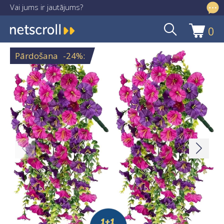
Vai jums ir jautājums?
info@netscroll.lv
0
Skip
Skip
to
to
Pārdošana
-24%
:
navigation
content