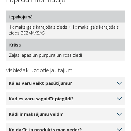
Iepakojumā:
1x mākslīgais karājošais zieds + 1x mākslīgais karājošais
zieds BEZMAKSAS
Krāsa:
Zaļas lapas un purpura un rozā ziedi
Visbiežāk uzdotie jautājumi:
Kā es varu veikt pasūtījumu?
Izvēlieties produktu daudzumu, ko vēlaties pasūtīt,
Kad es varu sagaidīt piegādi?
noklikšķinot uz 1 gabals, 2 gabali vai 3 gabali.
Noklikšķinot uz pogas Pievienot grozam, prece tiks
Ja jūsu izvēlētais produkts ir noliktavā mūsu noliktavā,
Kādi ir maksājumu veidi?
pievienota jūsu tiešsaistes grozam. Jūs varat pievienot
jūs varat sagaidīt piegādi 5-7 darba dienu laikā.
vai mainīt produktu daudzumu savā grozā.
Piegāde ir iespējama katru darba dienu, parasti no
Pabeidzot pasūtījumu, varat izvēlēties: skaidrā naudā,
Noklikšķinot uz pogas Turpināt pie kases, jūs tiksiet
Ko darīt, ja produkts man neder?