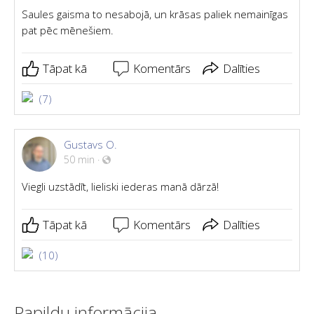
Saules gaisma to nesabojā, un krāsas paliek nemainīgas
pat pēc mēnešiem.
Tāpat kā
Komentārs
Dalīties
(7)
Gustavs O.
50 min
·
Viegli uzstādīt, lieliski iederas manā dārzā!
Tāpat kā
Komentārs
Dalīties
(10)
Papildu informācija