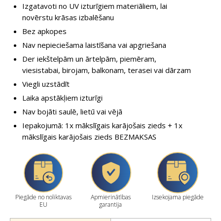
Izgatavoti no UV izturīgiem materiāliem, lai
novērstu krāsas izbalēšanu
Bez apkopes
Nav nepieciešama laistīšana vai apgriešana
Der iekštelpām un ārtelpām, piemēram,
viesistabai, birojam, balkonam, terasei vai dārzam
Viegli uzstādīt
Laika apstākļiem izturīgi
Nav bojāti saulē, lietū vai vējā
Iepakojumā: 1x mākslīgais karājošais zieds + 1x
mākslīgais karājošais zieds BEZMAKSAS
Piegāde no noliktavas
Apmierinātības
Izsekojama piegāde
EU
garantija