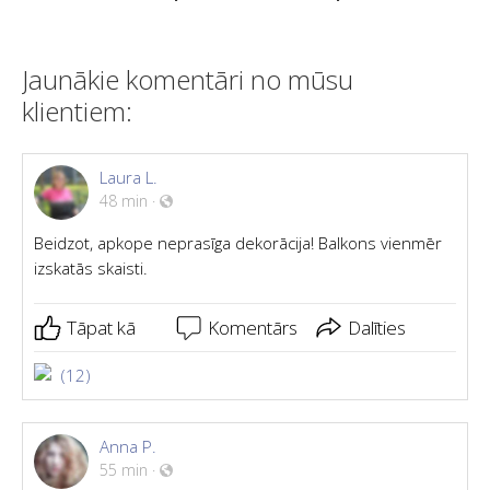
Jaunākie komentāri no mūsu
klientiem:
Laura L.
48 min
·
Beidzot, apkope neprasīga dekorācija! Balkons vienmēr
izskatās skaisti.
Tāpat kā
Komentārs
Dalīties
(12)
Anna P.
55 min
·