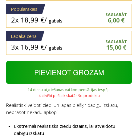
Populārākais
SAGLABĀT
2x
18,99
€
/
6,00
€
gabals
Labākā cena
SAGLABĀT
3x
16,99
€
/
15,00
€
gabals
PIEVIENOT GROZAM
14 dienu atgriešanas vai kompensācijas iespēja
4 cilvēki pašlaik skatās šo produktu
Reālistiski veidoti ziedi un lapas piešķir dabīgu izskatu,
neprasot nekādu apkopi!
Ekstremāli reālistisks ziedu dizains, lai atveidotu
dabīgu izskatu