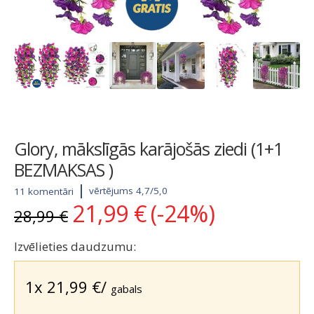
Glory, mākslīgās karājošās ziedi (1+1
BEZMAKSAS )
vērtējums 4,7/5,0
11 komentāri
21,99
€
(-24%)
Original
Current
28,99
€
price
price
was:
is:
Izvēlieties daudzumu:
28,99 €.
21,99 €.
1x
21,99
€
/
gabals