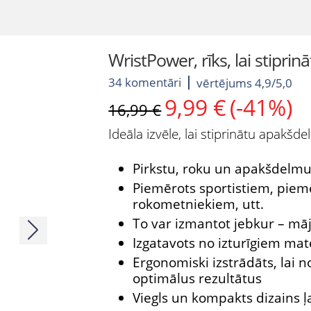
WristPower, rīks, lai stipri
34 komentāri
vērtējums 4,9/5,0
9,99
€
(-41%)
Original
Current
16,99
€
price
price
Ideāla izvēle, lai stiprinātu apakšd
was:
is:
16,99 €.
9,99 €.
Pirkstu, roku un apakšdelmu
Piemērots sportistiem, piem
rokometniekiem, utt.
To var izmantot jebkur – mājā
Izgatavots no izturīgiem mat
Ergonomiski izstrādāts, lai 
optimālus rezultātus
Viegls un kompakts dizains ļa