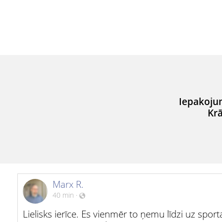
Iepakoju
Krā
Marx R.
40 min
·
Lielisks ierīce. Es vienmēr to ņemu līdzi uz sporta