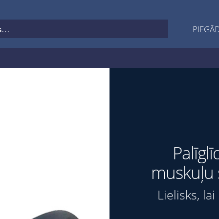
PIEGĀD
Palīgl
muskuļu 
Lielisks, la