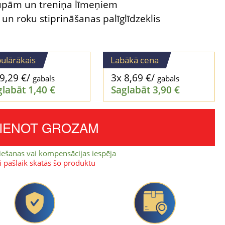
upām un treniņa līmeņiem
 un roku stiprināšanas palīglīdzeklis
ulārākais
Labākā cena
9,29
€
/
3x
8,69
€
/
gabals
gabals
glabāt
1,40
€
Saglabāt
3,90
€
VIENOT GROZAM
iešanas vai kompensācijas iespēja
ki pašlaik skatās šo produktu