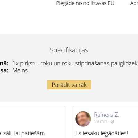
Piegāde no noliktavas EU
Apm
Specifikācijas
mā:
1x pirkstu, roku un roku stiprināšanas palīglīdzekl
sa:
Melns
Parādīt vairāk
Rainers Z.
59 min
·
 zāli, lai patiešām
Es iesaku iegādāties!