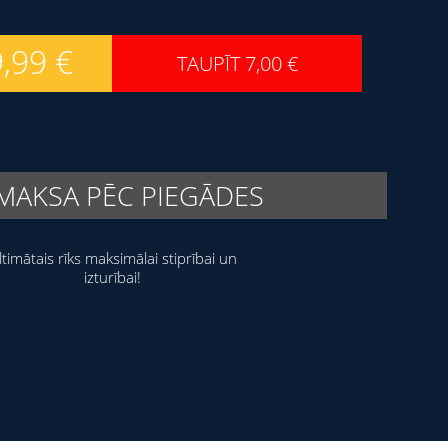
9,99
€
TAUPĪT
7,00
€
MAKSA PĒC PIEGĀDES
ltimātais rīks maksimālai stiprībai un
izturībai!