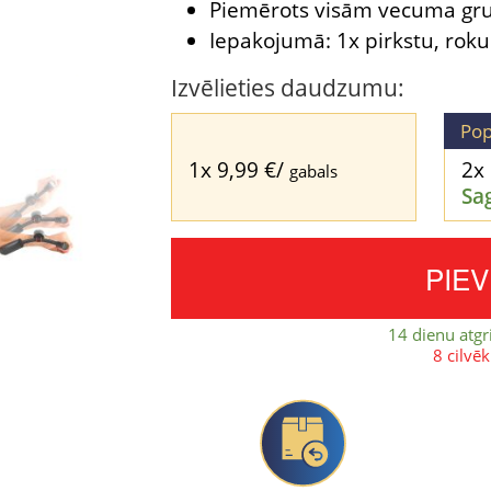
Piemērots visām vecuma gr
Iepakojumā: 1x pirkstu, roku
Izvēlieties daudzumu:
Pop
1x
9,99
€
/
2x
gabals
Sa
PIE
14 dienu atgr
8 cilvē