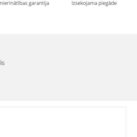
ierinātības garantija
Izsekojama piegāde
is