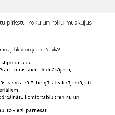
nātu pirkstu, roku un roku muskuļus
elmus jebkur un jebkurā laikā!
 stiprināšana
ēram, tenisistiem, kalnākājiem,
s, sporta zālē, birojā, atvaļinājumā, utt.
eriāliem
nodrošinātu komfortablu treniņu un
uj to viegli pārnēsāt