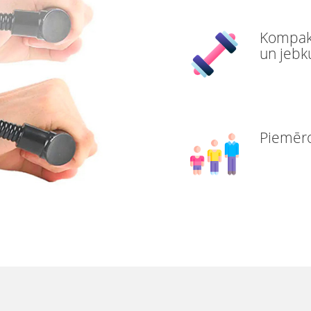
Kompakt
un jebku
Piemēr