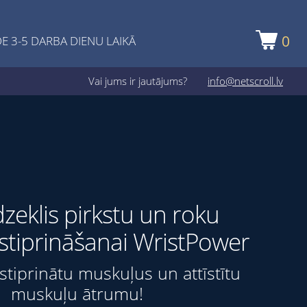
0
E 3-5 DARBA DIENU LAIKĀ
Vai jums ir jautājums?
info@netscroll.lv
īdzeklis pirkstu un roku
stiprināšanai WristPower
i stiprinātu muskuļus un attīstītu
muskuļu ātrumu!