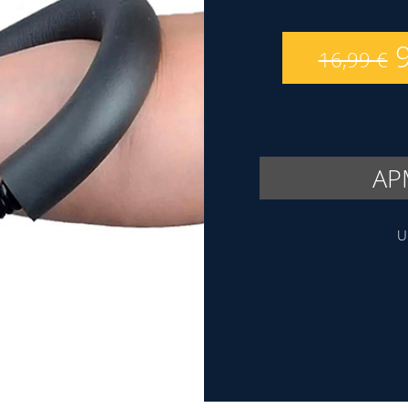
16,99
€
AP
U