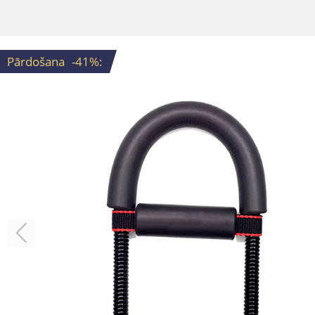
Pārdošana
-41%
: