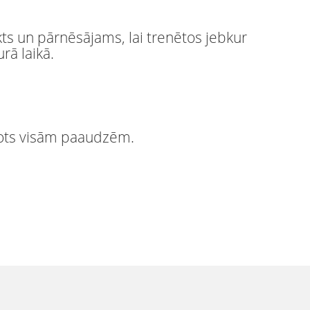
s un pārnēsājams, lai trenētos jebkur
rā laikā.
ots visām paaudzēm.