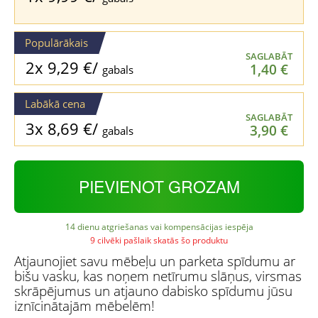
Populārākais
SAGLABĀT
2x
9,29
€
/
1,40
€
gabals
Labākā cena
SAGLABĀT
3x
8,69
€
/
3,90
€
gabals
PIEVIENOT GROZAM
14 dienu atgriešanas vai kompensācijas iespēja
9 cilvēki pašlaik skatās šo produktu
Atjaunojiet savu mēbeļu un parketa spīdumu ar
bišu vasku, kas noņem netīrumu slāņus, virsmas
skrāpējumus un atjauno dabisko spīdumu jūsu
iznīcinātajām mēbelēm!