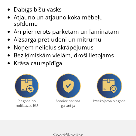
Dabīgs bišu vasks
Atjauno un atjauno koka mēbeļu
spīdumu
Arī piemērots parketam un laminātam
Aizsargā pret ūdeni un mitrumu
Noņem nelielus skrāpējumus
Bez ķīmiskām vielām, droši lietojams
Krāsa caurspīdīga
Piegāde no
Apmierinātības
Izsekojama piegāde
noliktavas EU
garantija
Specifikācijas