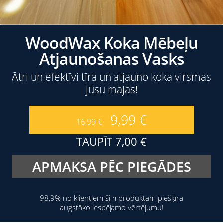
WoodWax Koka Mēbeļu
Atjaunošanas Vasks
Ātri un efektīvi tīra un atjauno koka virsmas
jūsu mājās!
9,99
€
16,99
€
TAUPĪT
7,00
€
APMAKSA PĒC PIEGĀDES
98,9% no klientiem šim produktam piešķīra
augstāko iespējamo vērtējumu!