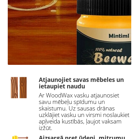
Atjaunojiet savas mēbeles un
ietaupiet naudu
Ar WoodWax vasku atjaunosiet
savu mēbeļu spīdumu un
skaistumu. Uz sausas drānas
uzklājiet vasku un virsmi noslaukiet
apļveida kustībās, ļaujot vaksam
izžūt.
Aizsargā pret ūdeni, mitrumu,