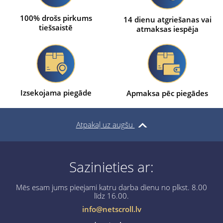
100% drošs pirkums
14 dienu atgriešanas vai
tiešsaistē
atmaksas iespēja
Izsekojama piegāde
Apmaksa pēc piegādes
Atpakaļ uz augšu
Sazinieties ar:
Mēs esam jums pieejami katru darba dienu no plkst. 8.00
līdz 16.00.
info@netscroll.lv