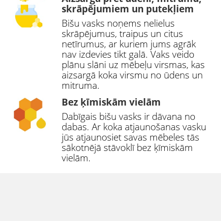
skrāpējumiem un putekļiem
Bišu vasks noņems nelielus
skrāpējumus, traipus un citus
netīrumus, ar kuriem jums agrāk
nav izdevies tikt galā. Vaks veido
plānu slāni uz mēbeļu virsmas, kas
aizsargā koka virsmu no ūdens un
mitruma.
Bez ķīmiskām vielām
Dabīgais bišu vasks ir dāvana no
dabas. Ar koka atjaunošanas vasku
jūs atjaunosiet savas mēbeles tās
sākotnējā stāvoklī bez ķīmiskām
vielām.