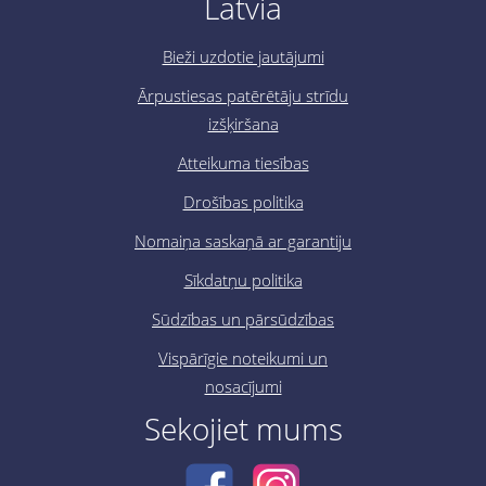
Latvia
Bieži uzdotie jautājumi
Ārpustiesas patērētāju strīdu
izšķiršana
Atteikuma tiesības
Drošības politika
Nomaiņa saskaņā ar garantiju
Sīkdatņu politika
Sūdzības un pārsūdzības
Vispārīgie noteikumi un
nosacījumi
Sekojiet mums