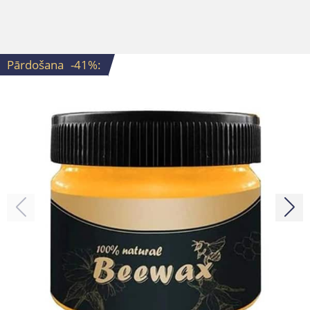
Pārdošana
-41%
: