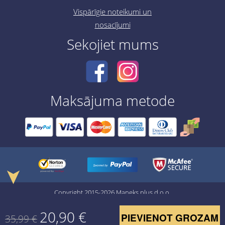
Vispārīgie noteikumi un
nosacījumi
Sekojiet mums
Maksājuma metode
➤
Copyright 2015-2026 Maneks plus d.o.o.
20,90
€
PIEVIENOT GROZAM
35,99
€