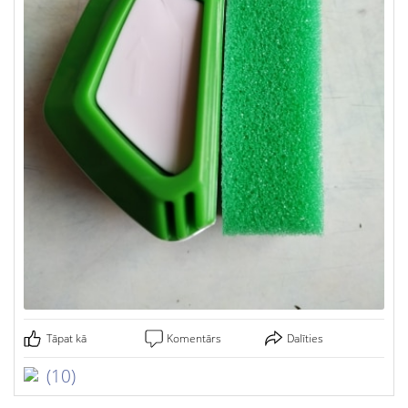
Tāpat kā
Komentārs
Dalīties
(10)