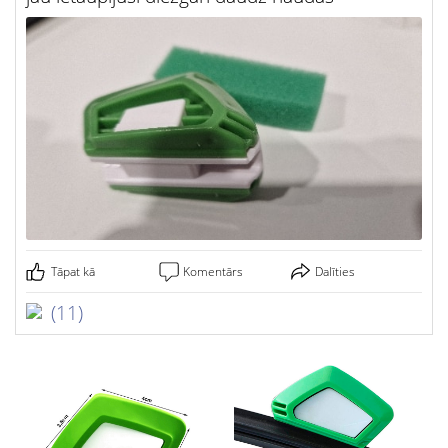
Tāpat kā
Komentārs
Dalīties
(11)