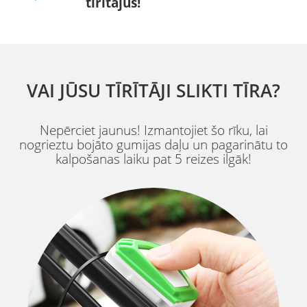
tīrītājus!
VAI JŪSU TĪRĪTĀJI SLIKTI TĪRA?
Nepērciet jaunus! Izmantojiet šo rīku, lai
nogrieztu bojāto gumijas daļu un pagarinātu to
kalpošanas laiku pat 5 reizes ilgāk!