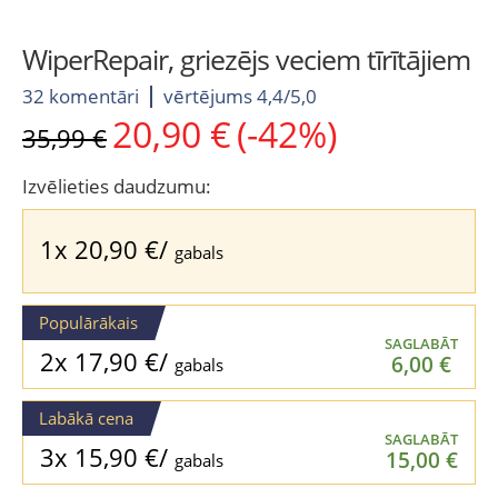
WiperRepair, griezējs veciem tīrītājiem
32 komentāri
vērtējums 4,4/5,0
20,90
€
(-42%)
Original
Current
35,99
€
price
price
was:
is:
Izvēlieties daudzumu:
35,99 €.
20,90 €.
1x
20,90
€
/
gabals
Populārākais
SAGLABĀT
2x
17,90
€
/
6,00
€
gabals
Labākā cena
SAGLABĀT
3x
15,90
€
/
15,00
€
gabals