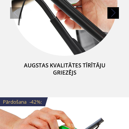
AUGSTAS KVALITĀTES TĪRĪTĀJU
GRIEZĒJS
Pārdošana
-42%
: