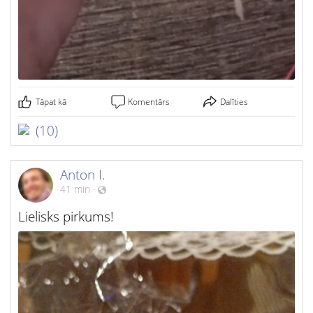
Tāpat kā
Komentārs
Dalīties
(10)
Anton I.
41 min
·
Lielisks pirkums!