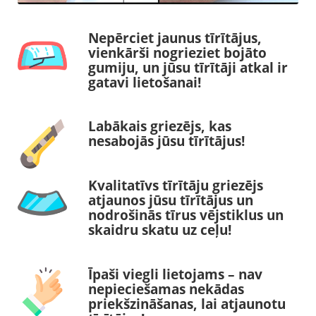
Nepērciet jaunus tīrītājus,
vienkārši nogrieziet bojāto
gumiju, un jūsu tīrītāji atkal ir
gatavi lietošanai!
Labākais griezējs, kas
nesabojās jūsu tīrītājus!
Kvalitatīvs tīrītāju griezējs
atjaunos jūsu tīrītājus un
nodrošinās tīrus vējstiklus un
skaidru skatu uz ceļu!
Īpaši viegli lietojams – nav
nepieciešamas nekādas
priekšzināšanas, lai atjaunotu