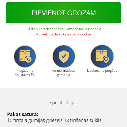
PIEVIENOT GROZAM
14 dienu atgriešanas vai kompensācijas iespēja
4 cilvēki pašlaik skatās šo produktu
Piegāde no
Apmierinātības
Izsekojama piegāde
noliktavas EU
garantija
Specifikācijas
Pakas saturā:
1x tīrītāja gumijas griezējs
1x tīrīšanas sūklis