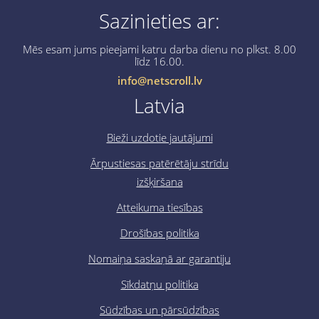
Sazinieties ar:
Mēs esam jums pieejami katru darba dienu no plkst. 8.00
līdz 16.00.
info@netscroll.lv
Latvia
Bieži uzdotie jautājumi
Ārpustiesas patērētāju strīdu
izšķiršana
Atteikuma tiesības
Drošības politika
Nomaiņa saskaņā ar garantiju
Sīkdatņu politika
Sūdzības un pārsūdzības