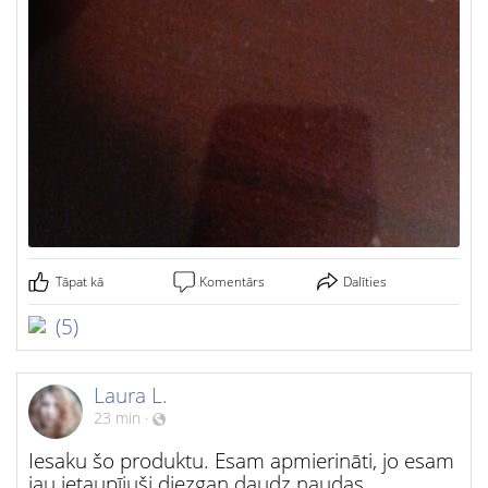
Tāpat kā
Komentārs
Dalīties
(5)
Laura L.
23 min
·
Iesaku šo produktu. Esam apmierināti, jo esam
jau ietaupījuši diezgan daudz naudas