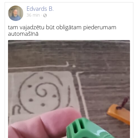
Edvards B.
36 min
·
tam vajadzētu būt obligātam piederumam
automašīnā