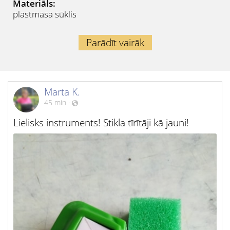
Materiāls:
plastmasa
sūklis
Parādīt vairāk
Marta K.
45 min
·
Lielisks instruments! Stikla tīrītāji kā jauni!