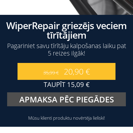
WiperRepair griezējs veciem
tīrītājiem
Pagariniet savu tīrītāju kalpošanas laiku pat
5 reizes ilgāk!
20,90
€
35,99
€
TAUPĪT
15,09
€
APMAKSA PĒC PIEGĀDES
Mūsu klienti produktu novērtēja lieliski!