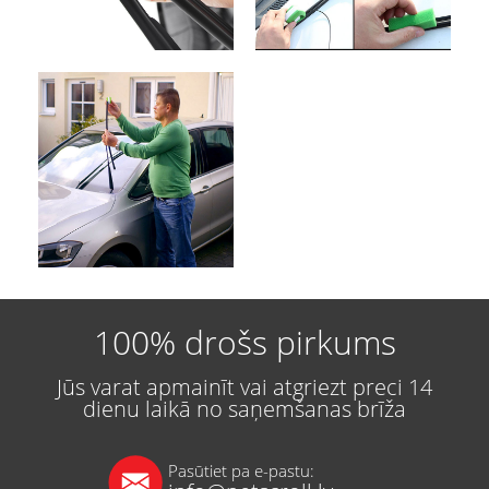
100% drošs pirkums
Jūs varat apmainīt vai atgriezt preci 14
dienu laikā no saņemšanas brīža
Pasūtiet pa e-pastu: