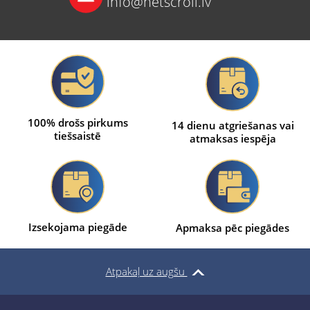
info@netscroll.lv
100% drošs pirkums
14 dienu atgriešanas vai
tiešsaistē
atmaksas iespēja
Izsekojama piegāde
Apmaksa pēc piegādes
Atpakaļ uz augšu