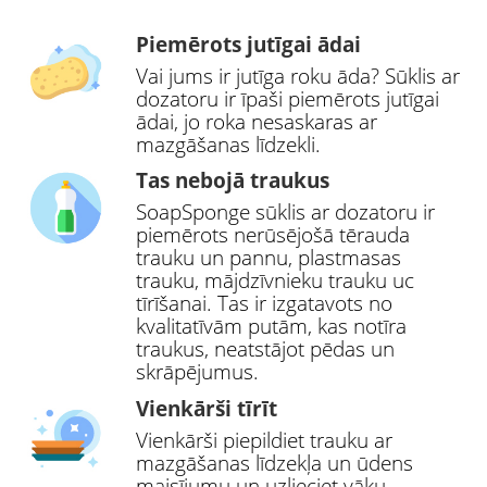
Piemērots jutīgai ādai
Vai jums ir jutīga roku āda? Sūklis ar
dozatoru ir īpaši piemērots jutīgai
ādai, jo roka nesaskaras ar
mazgāšanas līdzekli.
Tas nebojā traukus
SoapSponge sūklis ar dozatoru ir
piemērots nerūsējošā tērauda
trauku un pannu, plastmasas
trauku, mājdzīvnieku trauku uc
tīrīšanai. Tas ir izgatavots no
kvalitatīvām putām, kas notīra
traukus, neatstājot pēdas un
skrāpējumus.
Vienkārši tīrīt
Vienkārši piepildiet trauku ar
mazgāšanas līdzekļa un ūdens
maisījumu un uzlieciet vāku.