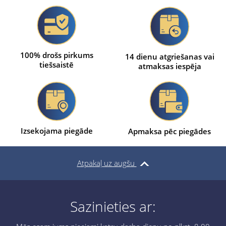
100% drošs pirkums
14 dienu atgriešanas vai
tiešsaistē
atmaksas iespēja
Izsekojama piegāde
Apmaksa pēc piegādes
Atpakaļ uz augšu
Sazinieties ar: