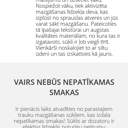
Nospiežot vāku, tiek aktivizēta
mazgāšanas līdzekļa deva, kas
izplūst no sprauslas atveres un jūs
varat sākt mazgāšanu. Pateicoties
tā īpašajai tekstūrai un augstas
kvalitātes materiālam, no kura tas ir
izgatavots, sūkli ir ļoti viegli tīrīt.
Vienkārši noskalojiet to ar siltu
ūdeni un tas izskatīsies kā jauns.
VAIRS NEBŪS NEPATĪKAMAS
SMAKAS
Ir pienācis laiks atvadīties no parastajiem
trauku mazgāšanas sūkļiem, kas izdala
nepatīkamas smakas! Sūklis ar dozatoru ir
efektīvs līdzeklis noturīgu netīrumu