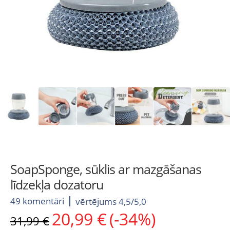
SoapSponge, sūklis ar mazgāšanas
līdzekļa dozatoru
49 komentāri
vērtējums 4,5/5,0
20,99
€
(-34%)
Original
Current
31,99
€
price
price