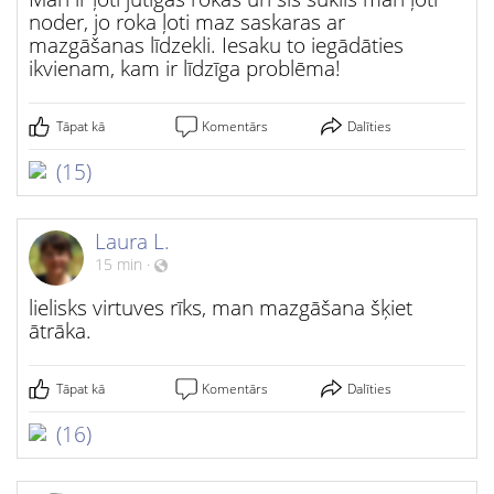
noder, jo roka ļoti maz saskaras ar
mazgāšanas līdzekli. Iesaku to iegādāties
ikvienam, kam ir līdzīga problēma!
Tāpat kā
Komentārs
Dalīties
(15)
Laura L.
15 min
·
lielisks virtuves rīks, man mazgāšana šķiet
ātrāka.
Tāpat kā
Komentārs
Dalīties
(16)