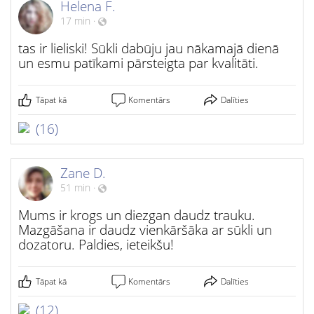
Helena F.
17 min
·
tas ir lieliski! Sūkli dabūju jau nākamajā dienā
un esmu patīkami pārsteigta par kvalitāti.
Tāpat kā
Komentārs
Dalīties
(16)
Zane D.
51 min
·
Mums ir krogs un diezgan daudz trauku.
Mazgāšana ir daudz vienkāršāka ar sūkli un
dozatoru. Paldies, ieteikšu!
Tāpat kā
Komentārs
Dalīties
(12)