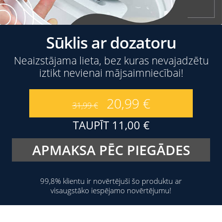
Sūklis ar dozatoru
Neaizstājama lieta, bez kuras nevajadzētu
iztikt nevienai mājsaimniecībai!
20,99
€
31,99
€
TAUPĪT
11,00
€
APMAKSA PĒC PIEGĀDES
99,8% klientu ir novērtējuši šo produktu ar
visaugstāko iespējamo novērtējumu!