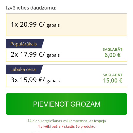
was:
is:
Izvēlieties daudzumu:
31,99 €.
20,99 €.
1x
20,99
€
/
gabals
Populārākais
SAGLABĀT
2x
17,99
€
/
6,00
€
gabals
Labākā cena
SAGLABĀT
3x
15,99
€
/
15,00
€
gabals
PIEVIENOT GROZAM
14 dienu atgriešanas vai kompensācijas iespēja
4 cilvēki pašlaik skatās šo produktu