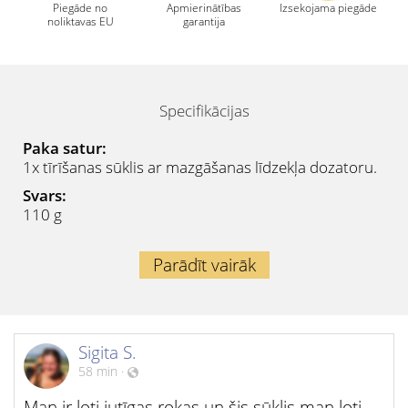
Piegāde no
Apmierinātības
Izsekojama piegāde
noliktavas EU
garantija
Specifikācijas
Paka satur:
1x tīrīšanas sūklis ar mazgāšanas līdzekļa dozatoru.
Svars:
110 g
Parādīt vairāk
Sigita S.
58 min
·
Man ir ļoti jutīgas rokas un šis sūklis man ļoti