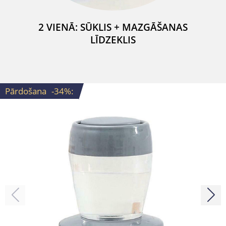
2 VIENĀ: SŪKLIS + MAZGĀŠANAS
LĪDZEKLIS
Pārdošana
-34%
: