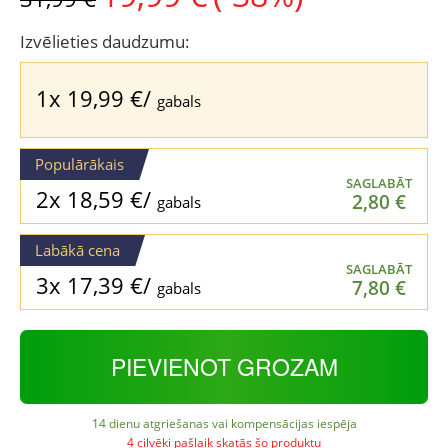
price
price
was:
is:
Izvēlieties daudzumu:
31,99 €.
19,99 €.
1x
19,99
€
/
gabals
Populārākais
SAGLABĀT
2x
18,59
€
/
2,80
€
gabals
Labākā cena
SAGLABĀT
3x
17,39
€
/
7,80
€
gabals
PIEVIENOT GROZAM
14 dienu atgriešanas vai kompensācijas iespēja
4 cilvēki pašlaik skatās šo produktu