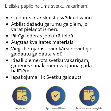
Lielisks papildinājums svētku vakariņām!
Galdauts ir ar skaistu svētku dizainu
Atbilst dažādu garumu galdiem, jo
varat pielāgot izmēru
Pilnīgi iederas jebkurā telpā
Augstas kvalitātes materiāls
Viegli lietojams – vienkārši novietojiet
galdautu galdauta vidū
Ideāli piemērots svētku vakariņām,
ģimenes sanāksmēm vai Jaunā gada
ballītēm
Iepakojumā: 1x Svētku galdauts
Piegāde no
Apmierinātības
Izsekojama piegāde