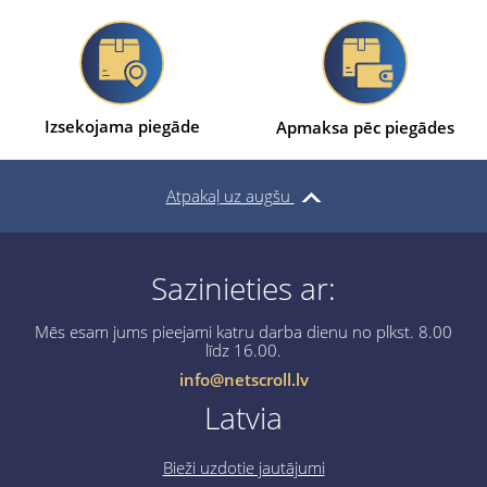
Izsekojama piegāde
Apmaksa pēc piegādes
Atpakaļ uz augšu
Sazinieties ar:
Mēs esam jums pieejami katru darba dienu no plkst. 8.00
līdz 16.00.
info@netscroll.lv
Latvia
Bieži uzdotie jautājumi