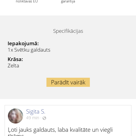
noliktavas EU
garantija
Specifikācijas
Iepakojumā:
1x Svētku galdauts
Krāsa:
Zelta
Parādīt vairāk
Sigita S.
49 min
·
Ļoti jauks galdauts, laba kvalitāte un viegli