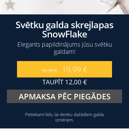
Svētku galda skrejlapas
SnowFlake
Elegants papildinājums jūsu svētku
galdam!
19,99
€
31,99
€
TAUPĪT
12,00
€
APMAKSA PĒC PIEGĀDES
Pietiekami liels, lai derētu dažādiem galda
izmēriem.