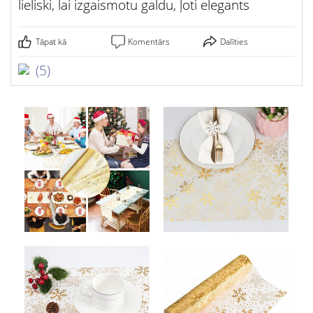
lieliski, lai izgaismotu galdu, ļoti elegants
Tāpat kā
Komentārs
Dalīties
(5)