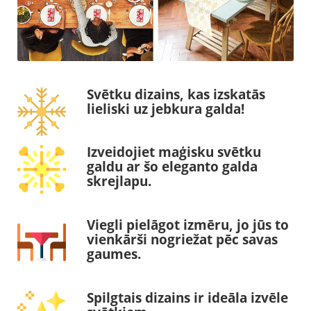
Svētku dizains, kas izskatās
lieliski uz jebkura galda!
Izveidojiet maģisku svētku
galdu ar šo eleganto galda
skrejlapu.
Viegli pielāgot izmēru, jo jūs to
vienkārši nogriežat pēc savas
gaumes.
Spilgtais dizains ir ideāla izvēle