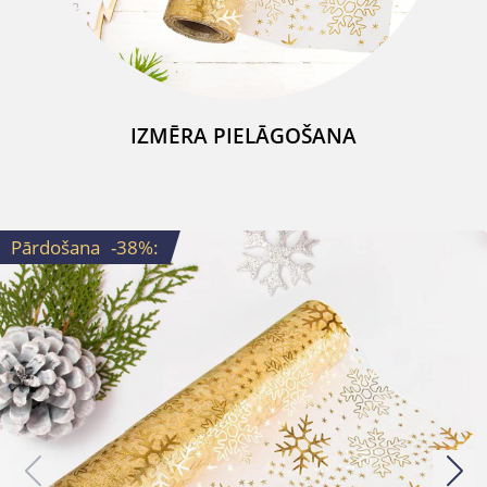
IZMĒRA PIELĀGOŠANA
Pārdošana
-38%
: