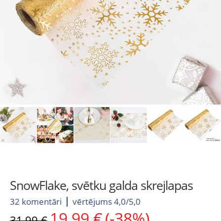
SnowFlake, svētku galda skrejlapas
32 komentāri
vērtējums 4,0/5,0
19,99
€
(-38%)
Original
Current
31,99
€