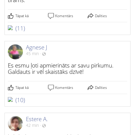
tīrāms.
Tāpat kā
Komentārs
Dalīties
(11)
Agnese J
45 min
·
Es esmu ļoti apmierināts ar savu pirkumu.
Galdauts ir vēl skaistāks dzīvē!
Tāpat kā
Komentārs
Dalīties
(10)
Estere A.
42 min
·