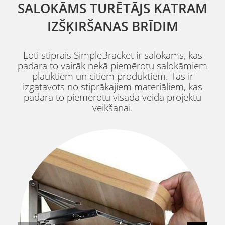
SALOKĀMS TURĒTĀJS KATRAM
IZŠĶIRŠANAS BRĪDIM
Ļoti stiprais SimpleBracket ir salokāms, kas
padara to vairāk nekā piemērotu salokāmiem
plauktiem un citiem produktiem. Tas ir
izgatavots no stiprākajiem materiāliem, kas
padara to piemērotu visāda veida projektu
veikšanai.