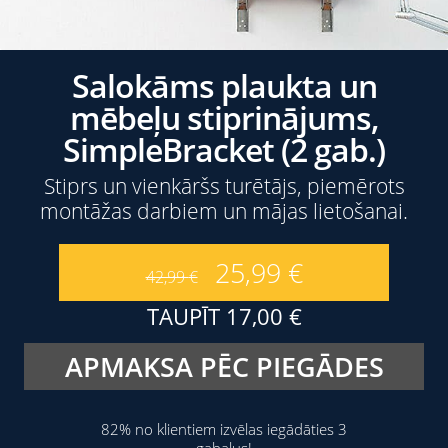
Salokāms plaukta un
mēbeļu stiprinājums,
SimpleBracket (2 gab.)
Stiprs un vienkāršs turētājs, piemērots
montāžas darbiem un mājas lietošanai.
25,99
€
42,99
€
TAUPĪT
17,00
€
APMAKSA PĒC PIEGĀDES
82% no klientiem izvēlas iegādāties 3
gabalus!