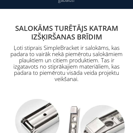
SALOKĀMS TURĒTĀJS KATRAM
IZŠĶIRŠANAS BRĪDIM
Ļoti stiprais SimpleBracket ir salokāms, kas
padara to vairāk nekā piemērotu salokāmiem
plauktiem un citiem produktiem. Tas ir
izgatavots no stiprākajiem materiāliem, kas
padara to piemērotu visāda veida projektu
veikšanai.