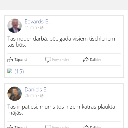
Edvards B.
41 min
·
Tas noder darbā, pēc gada visiem tischleriem
tas būs.
Tāpat kā
Komentārs
Dalīties
(15)
Daniels E.
26 min
·
Tas ir patiesi, mums tos ir zem katras plaukta
mājās.
Tāpat kā
Komentārs
Dalīties