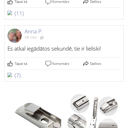
Tāpat kā
Komentārs
Dalīties
(11)
Anna P.
48 min
·
Es atkal iegādātos sekundē, tie ir lieliski!
Tāpat kā
Komentārs
Dalīties
(7)