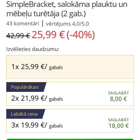
SimpleBracket, salokāma plauktu un
mēbeļu turētāja (2 gab.)
43 komentāri
vērtējums 4,0/5,0
25,99
€
(-40%)
Original
Current
42,99
€
price
price
was:
is:
Izvēlieties daudzumu:
42,99 €.
25,99 €.
1x
25,99
€
/
gabals
Populārākais
SAGLABĀT
2x
21,99
€
/
8,00
€
gabals
Labākā cena
SAGLABĀT
3x
19,99
€
/
18,00
€
gabals