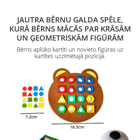
JAUTRA BĒRNU GALDA SPĒLE,
KURĀ BĒRNS MĀCĀS PAR KRĀSĀM
UN ĢEOMETRISKĀM FIGŪRĀM
Bērns aplūko kartīti un novieto figūras uz
kartītes uzzīmētajā pozīcijā.