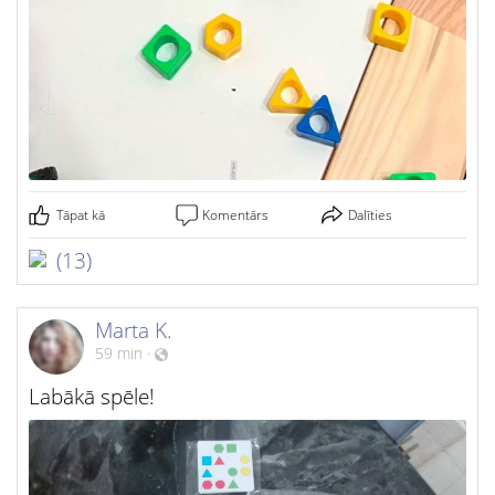
Tāpat kā
Komentārs
Dalīties
(13)
Marta K.
59 min
·
Labākā spēle!