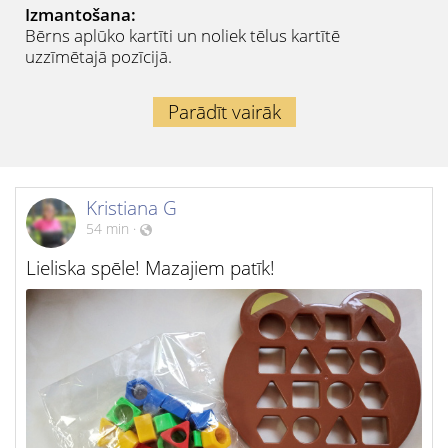
Izmantošana:
Bērns aplūko kartīti un noliek tēlus kartītē
uzzīmētajā pozīcijā.
Parādīt vairāk
Kristiana G
54 min
·
Lieliska spēle! Mazajiem patīk!