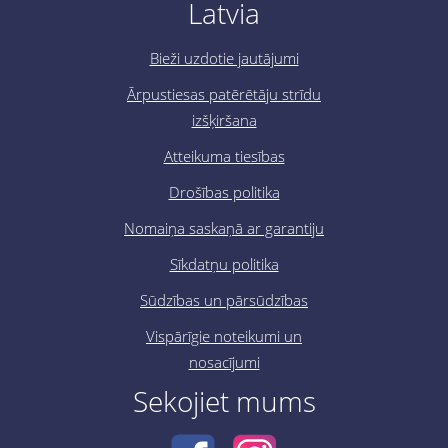
Latvia
Bieži uzdotie jautājumi
Ārpustiesas patērētāju strīdu
izšķiršana
Atteikuma tiesības
Drošības politika
Nomaiņa saskaņā ar garantiju
Sīkdatņu politika
Sūdzības un pārsūdzības
Vispārīgie noteikumi un
nosacījumi
Sekojiet mums