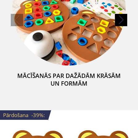
MĀCĪŠANĀS PAR DAŽĀDĀM KRĀSĀM
UN FORMĀM
Pārdošana
-39%
: