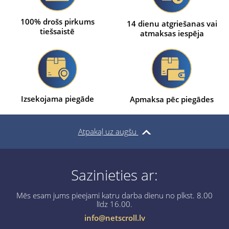
100% drošs pirkums
14 dienu atgriešanas vai
tiešsaistē
atmaksas iespēja
Izsekojama piegāde
Apmaksa pēc piegādes
Atpakaļ uz augšu
Sazinieties ar:
Mēs esam jums pieejami katru darba dienu no plkst. 8.00
līdz 16.00.
info@netscroll.lv