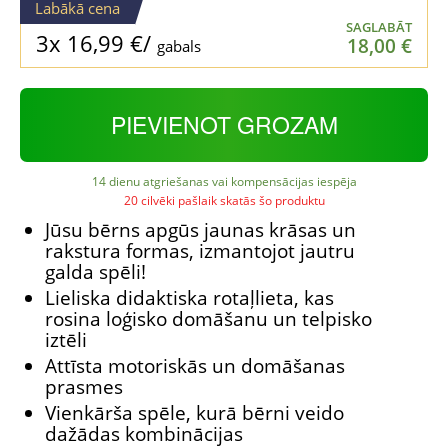
Labākā cena
SAGLABĀT
3x
16,99
€
/
18,00
€
gabals
PIEVIENOT GROZAM
14 dienu atgriešanas vai kompensācijas iespēja
20 cilvēki pašlaik skatās šo produktu
Jūsu bērns apgūs jaunas krāsas un
rakstura formas, izmantojot jautru
galda spēli!
Lieliska didaktiska rotaļlieta, kas
rosina loģisko domāšanu un telpisko
iztēli
Attīsta motoriskās un domāšanas
prasmes
Vienkārša spēle, kurā bērni veido
dažādas kombinācijas