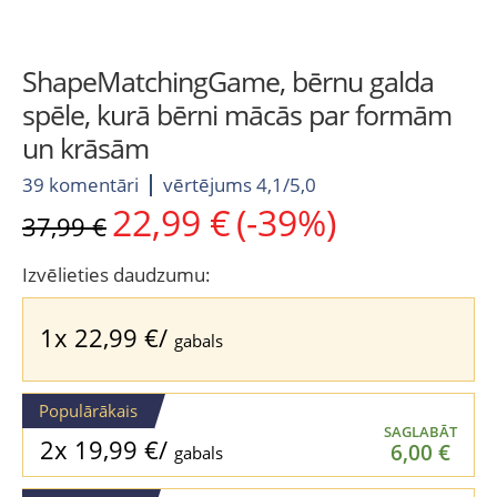
ShapeMatchingGame, bērnu galda
spēle, kurā bērni mācās par formām
un krāsām
39 komentāri
vērtējums 4,1/5,0
22,99
€
(-39%)
Original
Current
37,99
€
price
price
was:
is:
Izvēlieties daudzumu:
37,99 €.
22,99 €.
1x
22,99
€
/
gabals
Populārākais
SAGLABĀT
2x
19,99
€
/
6,00
€
gabals