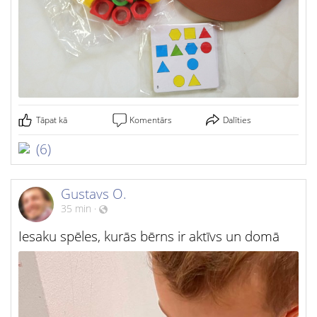
Tāpat kā
Komentārs
Dalīties
(6)
Gustavs O.
35 min
·
Iesaku spēles, kurās bērns ir aktīvs un domā