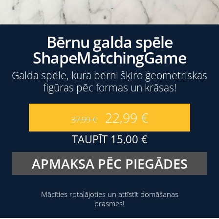
Bērnu galda spēle
ShapeMatchingGame
Galda spēle, kurā bērni šķiro ģeometriskas
figūras pēc formas un krāsas!
22,99
€
37,99
€
TAUPĪT
15,00
€
APMAKSA PĒC PIEGĀDES
Mācīties rotaļājoties un attīstīt domāšanas
prasmes!