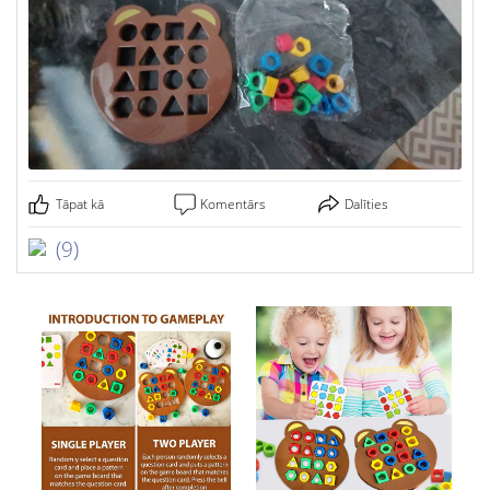
Tāpat kā
Komentārs
Dalīties
(9)