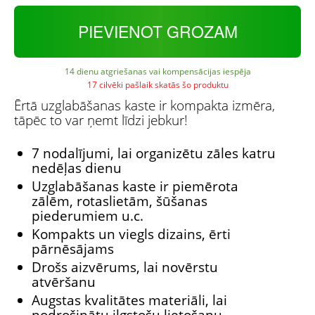
PIEVIENOT GROZAM
14 dienu atgriešanas vai kompensācijas iespēja
17 cilvēki pašlaik skatās šo produktu
Ērtā uzglabāšanas kaste ir kompakta izmēra,
tāpēc to var ņemt līdzi jebkur!
7 nodalījumi, lai organizētu zāles katru
nedēļas dienu
Uzglabāšanas kaste ir piemērota
zālēm, rotaslietām, šūšanas
piederumiem u.c.
Kompakts un viegls dizains, ērti
pārnēsājams
Drošs aizvērums, lai novērstu
atvēršanu
Augstas kvalitātes materiāli, lai