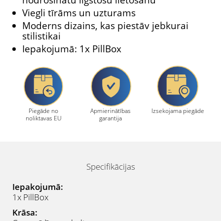
nodrošinātu ilgstošu lietošanu
Viegli tīrāms un uzturams
Moderns dizains, kas piestāv jebkurai
stilistikai
Iepakojumā: 1x PillBox
Piegāde no
Apmierinātības
Izsekojama piegāde
noliktavas EU
garantija
Specifikācijas
Iepakojumā:
1x PillBox
Krāsa: