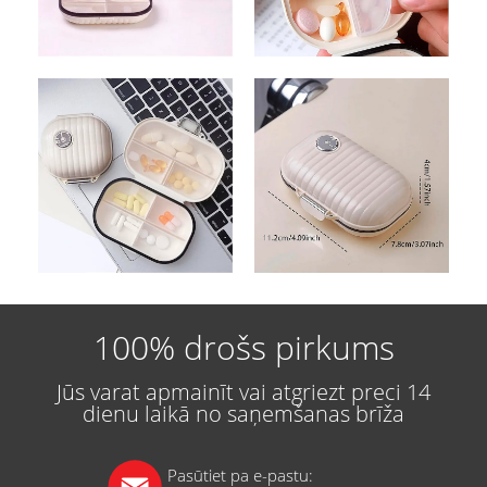
100% drošs pirkums
Jūs varat apmainīt vai atgriezt preci 14
dienu laikā no saņemšanas brīža
Pasūtiet pa e-pastu: