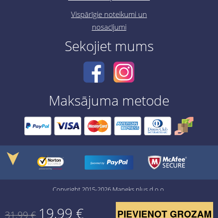
Vispārīgie noteikumi un
nosacījumi
Sekojiet mums
Maksājuma metode
➤
Copyright 2015-2026 Maneks plus d.o.o.
19,99
€
PIEVIENOT GROZAM
31,99
€