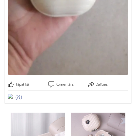
Tāpat kā
Komentārs
Dalīties
(8)