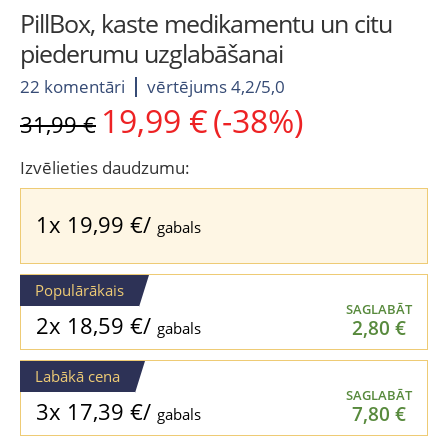
PillBox, kaste medikamentu un citu
piederumu uzglabāšanai
22 komentāri
vērtējums 4,2/5,0
19,99
€
(-38%)
Original
Current
31,99
€
price
price
was:
is:
Izvēlieties daudzumu:
31,99 €.
19,99 €.
1x
19,99
€
/
gabals
Populārākais
SAGLABĀT
2x
18,59
€
/
2,80
€
gabals
Labākā cena
SAGLABĀT
3x
17,39
€
/
7,80
€
gabals