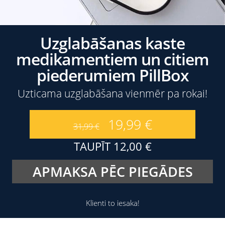
Uzglabāšanas kaste
medikamentiem un citiem
piederumiem PillBox
Uzticama uzglabāšana vienmēr pa rokai!
19,99
€
31,99
€
TAUPĪT
12,00
€
APMAKSA PĒC PIEGĀDES
Klienti to iesaka!