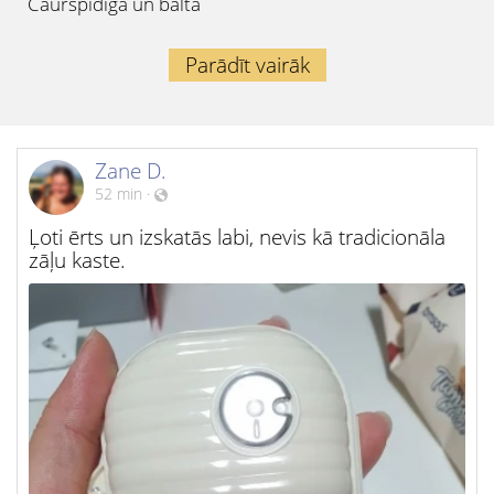
Caurspīdīga un balta
Parādīt vairāk
Zane D.
52 min
·
Ļoti ērts un izskatās labi, nevis kā tradicionāla
zāļu kaste.