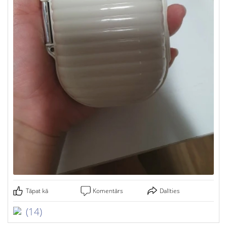
Tāpat kā
Komentārs
Dalīties
(14)