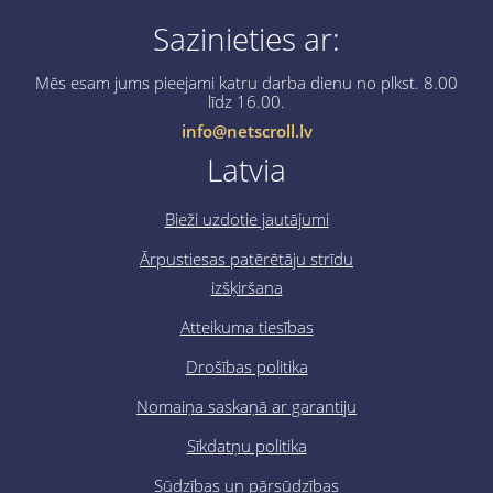
Sazinieties ar:
Mēs esam jums pieejami katru darba dienu no plkst. 8.00
līdz 16.00.
info@netscroll.lv
Latvia
Bieži uzdotie jautājumi
Ārpustiesas patērētāju strīdu
izšķiršana
Atteikuma tiesības
Drošības politika
Nomaiņa saskaņā ar garantiju
Sīkdatņu politika
Sūdzības un pārsūdzības