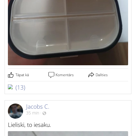
Tāpat kā
Komentārs
Dalīties
(13)
Jacobs C.
35 min
·
Lieliski, to iesaku.