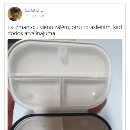
Laura L.
19 min
·
Es izmantoju vienu zālēm, otru rotaslietām, kad
dodos atvaļinājumā