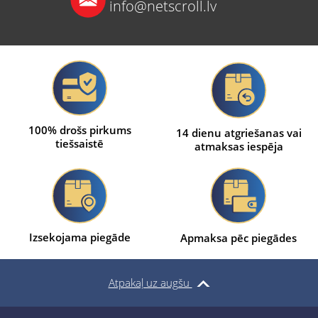
info@netscroll.lv
100% drošs pirkums
14 dienu atgriešanas vai
tiešsaistē
atmaksas iespēja
Izsekojama piegāde
Apmaksa pēc piegādes
Atpakaļ uz augšu