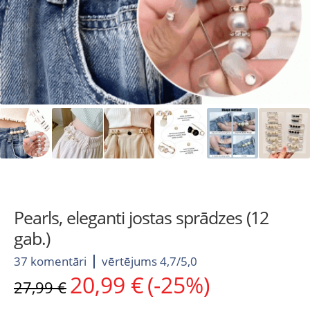
Pearls, eleganti jostas sprādzes (12
gab.)
37 komentāri
vērtējums 4,7/5,0
20,99
€
(-25%)
Original
Current
27,99
€
price
price