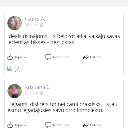
Estere A.
34 min
·
Ideāls risinājums! Es beidzot atkal valkāju savas
iecienītās bikses - bez jostas!
Tāpat kā
Komentārs
Dalīties
(7)
Kristiana G
21 min
·
Elegants, diskrēts un neticami praktisks. Es jau
esmu iegādājusies savu otro komplektu.
Tāpat kā
Komentārs
Dalīties