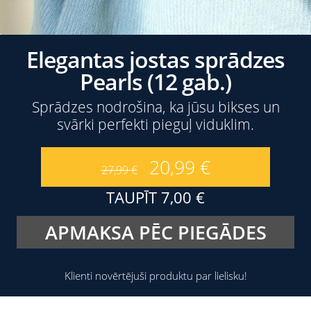
Elegantas jostas sprādzes
Pearls (12 gab.)
Sprādzes nodrošina, ka jūsu bikses un
svārki perfekti pieguļ viduklim.
20,99
€
27,99
€
TAUPĪT
7,00
€
APMAKSA PĒC PIEGĀDES
Klienti novērtējuši produktu par lielisku!