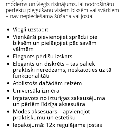
moderns un viegls risinājums, lai nodrošinātu
perfektu piegulšanu visiem biksēm vai svārkiem
– nav nepieciešama šūšana vai josta!
Viegli uzstādīt
Vienkārši pievienojiet sprādzi pie
biksēm un pielāgojiet pēc savām
vēlmēm
Elegants pērlīšu izskats
Elegants un diskrēts – tas paliek
praktiski neredzams, neskatoties uz tā
funkcionalitāti
Atbilstošs dažādām reizēm
Universāla izmēra
Izgatavots no izturīgas sakausējuma
un pērlēm līdzīga aksesuāra
Modes aksesuārs – apvienojot
praktiskumu un estētiku
Iepakojumā: 12x regulējama jostas