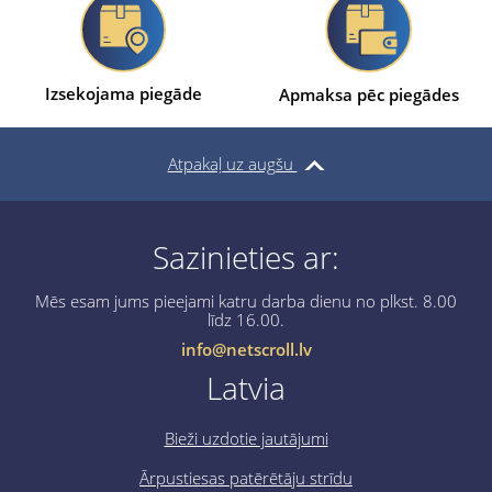
Izsekojama piegāde
Apmaksa pēc piegādes
Atpakaļ uz augšu
Sazinieties ar:
Mēs esam jums pieejami katru darba dienu no plkst. 8.00
līdz 16.00.
info@netscroll.lv
Latvia
Bieži uzdotie jautājumi
Ārpustiesas patērētāju strīdu