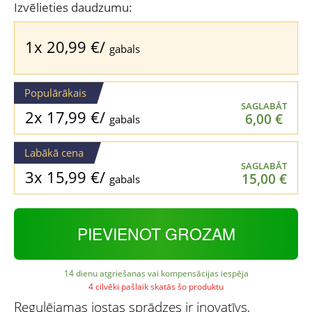
was:
is:
Izvēlieties daudzumu:
27,99 €.
20,99 €.
1x
20,99
€
/
gabals
Populārākais
SAGLABĀT
2x
17,99
€
/
6,00
€
gabals
Labākā cena
SAGLABĀT
3x
15,99
€
/
15,00
€
gabals
PIEVIENOT GROZAM
14 dienu atgriešanas vai kompensācijas iespēja
4 cilvēki pašlaik skatās šo produktu
Regulējamas jostas sprādzes ir inovatīvs,