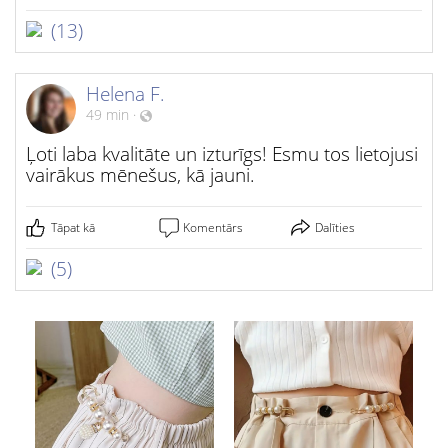
(13)
Helena F.
49 min
·
Ļoti laba kvalitāte un izturīgs! Esmu tos lietojusi
vairākus mēnešus, kā jauni.
Tāpat kā
Komentārs
Dalīties
(5)