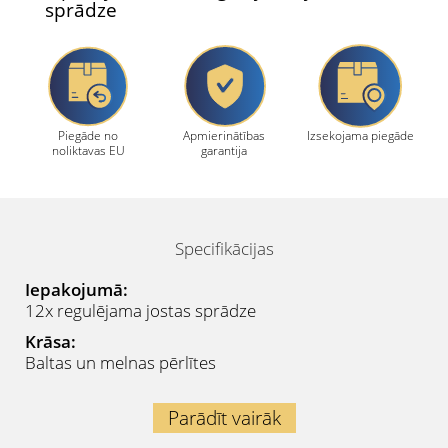
sprādze
Piegāde no
Apmierinātības
Izsekojama piegāde
noliktavas EU
garantija
Specifikācijas
Iepakojumā:
12x regulējama jostas sprādze
Krāsa:
Baltas un melnas pērlītes
Parādīt vairāk