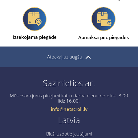
Izsekojama piegāde
Apmaksa pēc piegādes
Atpakaļ uz augšu
Sazinieties ar:
Mēs esam jums pieejami katru darba dienu no plkst. 8.00
līdz 16.00.
info@netscroll.lv
Latvia
Bieži uzdotie jautājumi