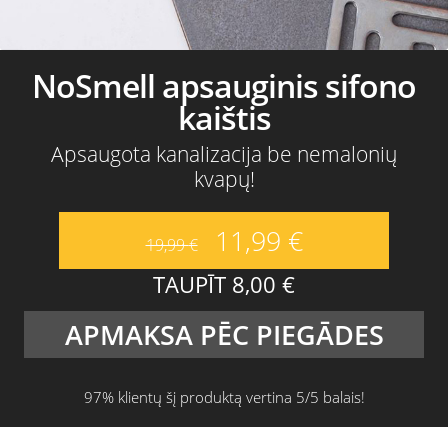
NoSmell apsauginis sifono
kaištis
Apsaugota kanalizacija be nemalonių
kvapų!
11,99
€
19,99
€
TAUPĪT
8,00
€
APMAKSA PĒC PIEGĀDES
97% klientų šį produktą vertina 5/5 balais!