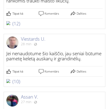
rankomis traukti maisto likučių.
Tāpat kā
Komentārs
Dalīties
(12)
Viestards U.
28 min
·
Jei nenaudotume šio kaiščio, jau seniai būtume
pametę keletą auskarų ir grandinėlių.
Tāpat kā
Komentārs
Dalīties
(10)
Assan V.
27 min
·