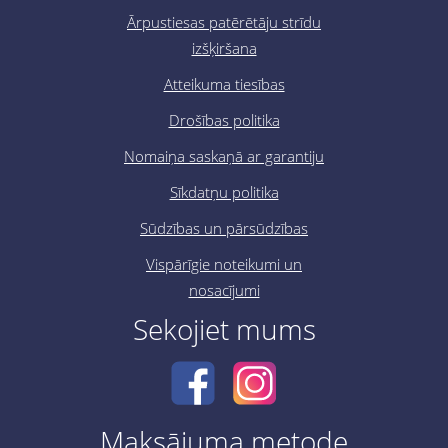
Ārpustiesas patērētāju strīdu
izšķiršana
Atteikuma tiesības
Drošības politika
Nomaiņa saskaņā ar garantiju
Sīkdatņu politika
Sūdzības un pārsūdzības
Vispārīgie noteikumi un
nosacījumi
Sekojiet mums
Maksājuma metode