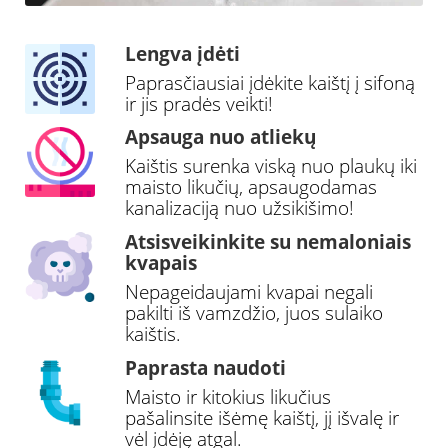
Lengva įdėti
Paprasčiausiai įdėkite kaištį į sifoną
ir jis pradės veikti!
Apsauga nuo atliekų
Kaištis surenka viską nuo plaukų iki
maisto likučių, apsaugodamas
kanalizaciją nuo užsikišimo!
Atsisveikinkite su nemaloniais
kvapais
Nepageidaujami kvapai negali
pakilti iš vamzdžio, juos sulaiko
kaištis.
Paprasta naudoti
Maisto ir kitokius likučius
pašalinsite išėmę kaištį, jį išvalę ir
vėl įdėję atgal.