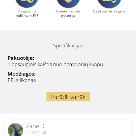
Piegāde no
Apmierinātības
Izsekojama piegāde
noliktavas EU
garantija
Specifikācijas
Pakuotėje:
1 apsauginis kaištis nuo nemalonių kvapų.
Medžiagos:
PP, silikonas
Parādīt vairāk
Zane D.
42 min
·