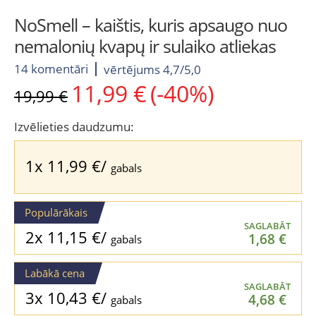
NoSmell – kaištis, kuris apsaugo nuo
nemalonių kvapų ir sulaiko atliekas
14 komentāri
vērtējums 4,7/5,0
11,99
€
(-40%)
Original
Current
19,99
€
price
price
was:
is:
Izvēlieties daudzumu:
19,99 €.
11,99 €.
1x
11,99
€
/
gabals
Populārākais
SAGLABĀT
2x
11,15
€
/
1,68
€
gabals
Labākā cena
SAGLABĀT
3x
10,43
€
/
4,68
€
gabals