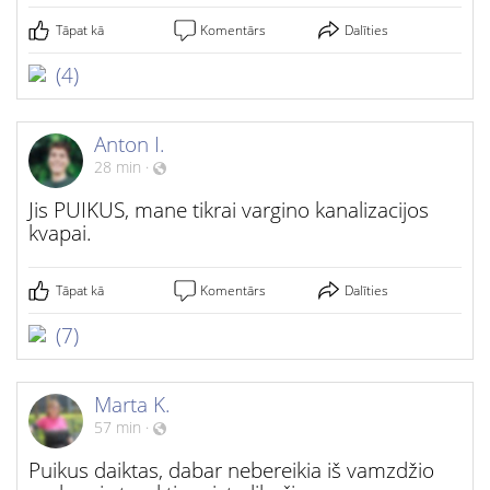
Tāpat kā
Komentārs
Dalīties
(4)
Anton I.
28 min
·
Jis PUIKUS, mane tikrai vargino kanalizacijos
kvapai.
Tāpat kā
Komentārs
Dalīties
(7)
Marta K.
57 min
·
Puikus daiktas, dabar nebereikia iš vamzdžio