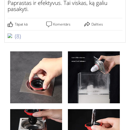
Paprastas ir efektyvus. Tai viskas, ką galiu
pasakyti.
Tāpat kā
Komentārs
Dalīties
(8)