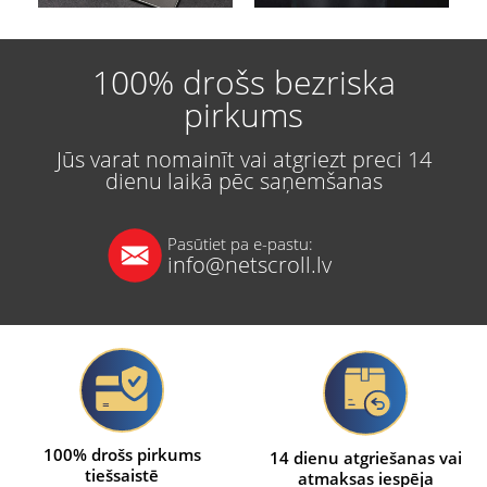
100% drošs bezriska
pirkums
Jūs varat nomainīt vai atgriezt preci 14
dienu laikā pēc saņemšanas
Pasūtiet pa e-pastu:
info@netscroll.lv
100% drošs pirkums
14 dienu atgriešanas vai
tiešsaistē
atmaksas iespēja