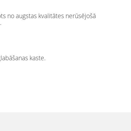
ots no augstas kvalitātes nerūsējošā
.
glabāšanas kaste.