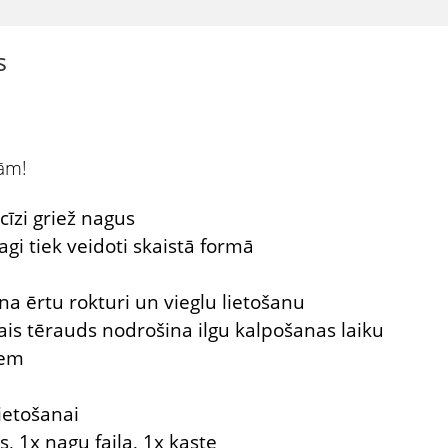
s
jām!
cīzi griež nagus
agi tiek veidoti skaistā formā
ē
a ērtu rokturi un vieglu lietošanu
ais tērauds nodrošina ilgu kalpošanas laiku
iem
ietošanai
, 1x nagu faila, 1x kaste