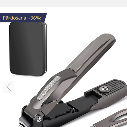
Pārdošana
-36%
: