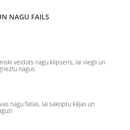
UN NAGU FAILS
ski veidots nagu klipseris, lai viegli un
grieztu nagus.
īvas nagu failas, lai sakoptu kājas un
agus!