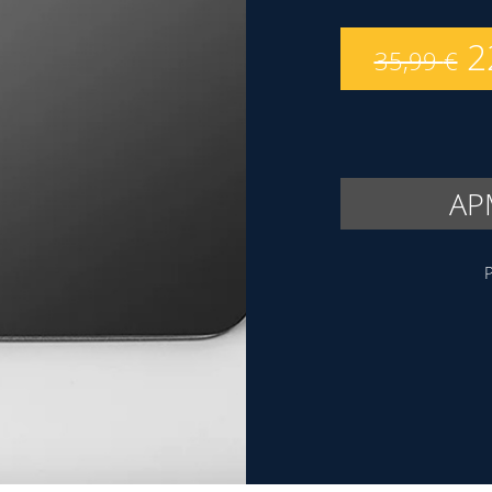
2
35,99
€
AP