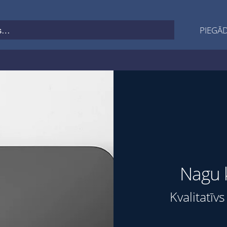
PIEGĀD
Nagu 
Kvalitatīv