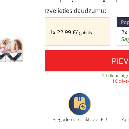
Izvēlieties daudzumu:
Pop
1x
22,99
€
/
2x
gabals
Sa
PIE
14 dienu atgr
16 cilvē
Piegāde no noliktavas EU
Apm