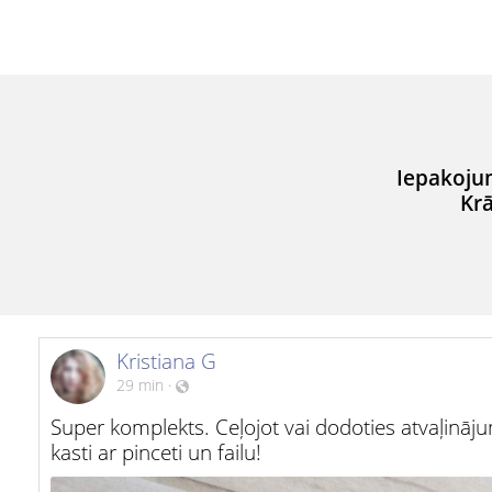
Iepakoju
Krā
Kristiana G
29 min
·
Super komplekts. Ceļojot vai dodoties atvaļināj
kasti ar pinceti un failu!