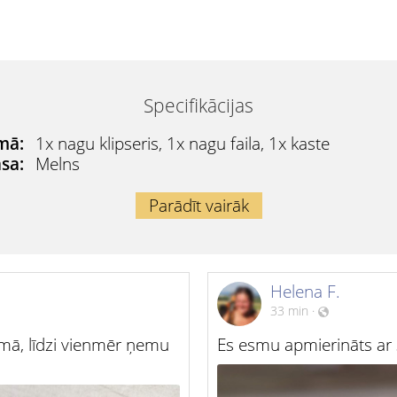
Specifikācijas
mā:
1x nagu klipseris, 1x nagu faila, 1x kaste
sa:
Melns
Parādīt vairāk
Helena F.
33 min
·
umā, līdzi vienmēr ņemu
Es esmu apmierināts ar