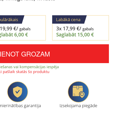
ulārākais
Labākā cena
19,99
€
/
3x
17,99
€
/
gabals
gabals
glabāt
6,00
€
Saglabāt
15,00
€
VIENOT GROZAM
iešanas vai kompensācijas iespēja
ki pašlaik skatās šo produktu
ierinātības garantija
Izsekojama piegāde