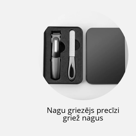
Nagu griezējs precīzi
griež nagus