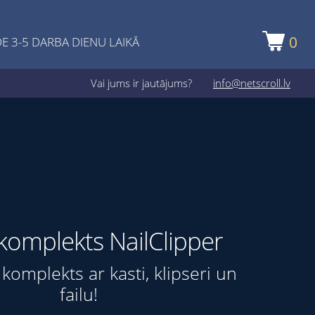
0
E 3-5 DARBA DIENU LAIKĀ
Vai jums ir jautājums?
info@netscroll.lv
komplekts NailClipper
s komplekts ar kasti, klipseri un
failu!