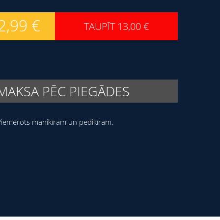
2,99
€
TAUPĪT
13,00
€
MAKSA PĒC PIEGĀDES
Piemērots manikīram un pedikīram.