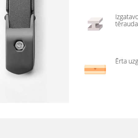
Izgatav
tērauda
Ērta uz