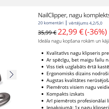
NailClipper, nagu komplekt
20 komentāri
vērtējums 4,2/5,0
22,99
€
(-36%)
Original
Current
35,99
€
price
price
Ideāla nagu kopšana rokām un kā
was:
is:
35,99 €.
22,99 €.
Kvalitatīvs nagu klipseris pre
Ar spēcīgu, bet maigu failu n
Viss tiek uzglabāts ērtā kast
Ergonomisks dizains nodrošin
Augstas kvalitātes nerūsējoš
Piemērots visiem nagu veid
Kompakts izskats
Arī piemērots profesionālai l
Iepakojumā: 1x nagu klipseris