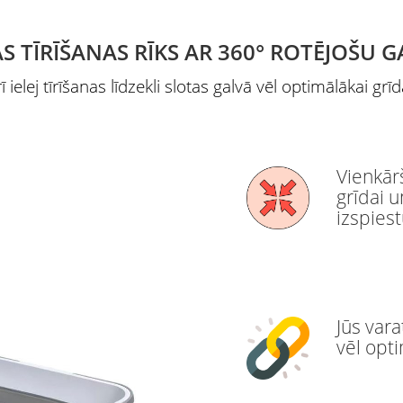
S TĪRĪŠANAS RĪKS AR 360° ROTĒJOŠU
ī ielej tīrīšanas līdzekli slotas galvā vēl optimālākai grīd
Vienkārš
grīdai 
izspiest
Jūs vara
vēl opti