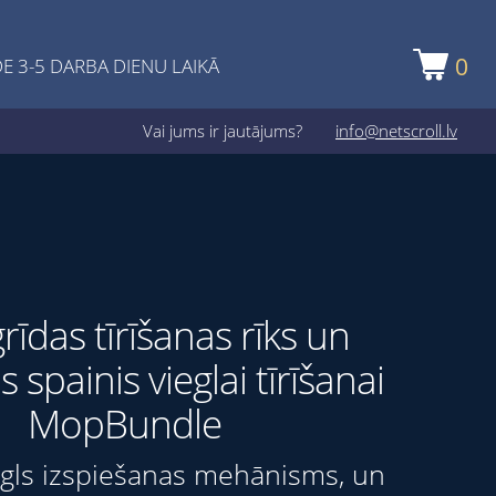
0
E 3-5 DARBA DIENU LAIKĀ
Vai jums ir jautājums?
info@netscroll.lv
rīdas tīrīšanas rīks un
 spainis vieglai tīrīšanai
MopBundle
iegls izspiešanas mehānisms, un