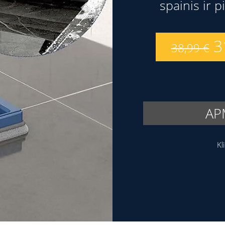
spainis ir pi
3
38,99
€
AP
Kl