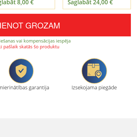
glabāt
8,00
€
Saglabāt
24,00
€
VIENOT GROZAM
iešanas vai kompensācijas iespēja
ki pašlaik skatās šo produktu
ierinātības garantija
Izsekojama piegāde