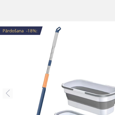
Pārdošana
-18%
: