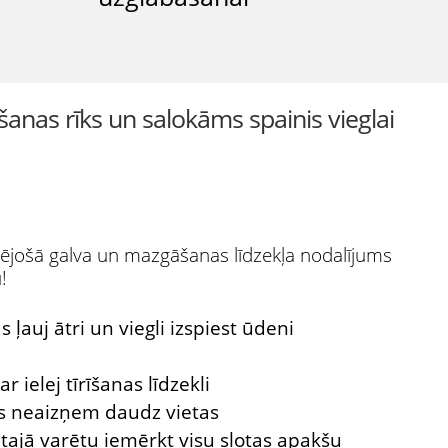
šanas rīks un salokāms spainis vieglai
ējošā galva un mazgāšanas līdzekļa nodalījums
!
 ļauj ātri un viegli izspiest ūdeni
ar ielej tīrīšanas līdzekli
as neaizņem daudz vietas
ai tajā varētu iemērkt visu slotas apakšu