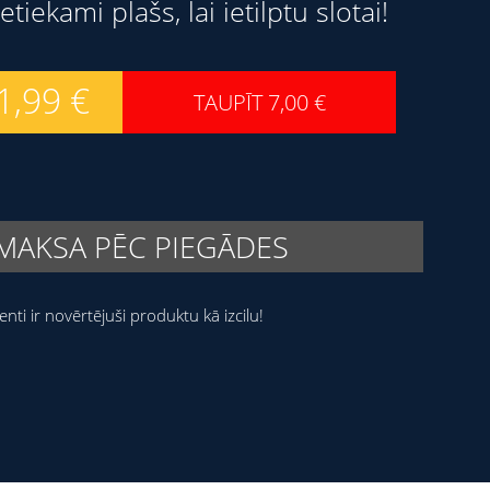
etiekami plašs, lai ietilptu slotai!
1,99
€
TAUPĪT
7,00
€
MAKSA PĒC PIEGĀDES
ienti ir novērtējuši produktu kā izcilu!