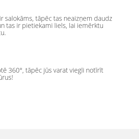
 ir salokāms, tāpēc tas neaizņem daudz
un tas ir pietiekami liels, lai iemērktu
tu.
tē 360°, tāpēc jūs varat viegli notīrīt
ūrus!