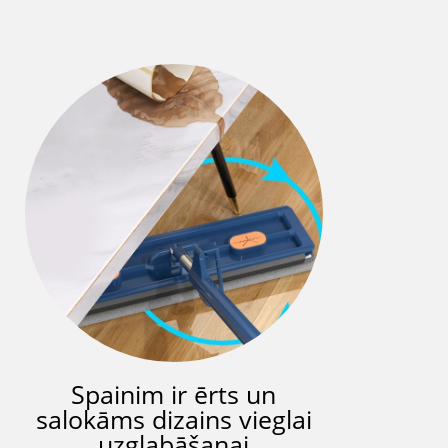
Spainim ir ērts un
salokāms dizains vieglai
uzglabāšanai