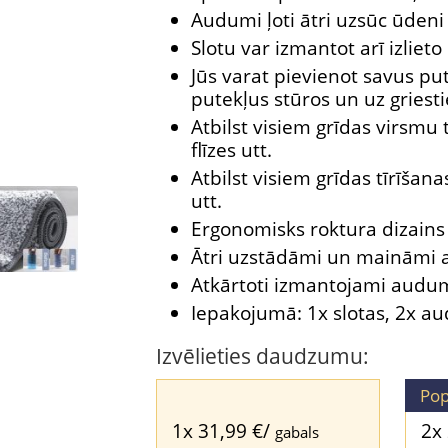
Audumi ļoti ātri uzsūc ūdeni
Slotu var izmantot arī izliet
Jūs varat pievienot savus pu
putekļus stūros un uz griest
Atbilst visiem grīdas virsmu 
flīzes utt.
Atbilst visiem grīdas tīrīšana
utt.
Ergonomisks roktura dizain
Ātri uzstādāmi un maināmi
Atkārtoti izmantojami audu
Iepakojumā: 1x slotas, 2x a
Izvēlieties daudzumu:
Pop
1x
31,99
€
/
2x
gabals