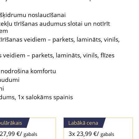
o šķidrumu noslaucīšanai
tekļu tīrīšanas audumus slotai un notīrīt
iem
tīrīšanas veidiem – parkets, lamināts, vinils,
s veidiem – parkets, lamināts, vinils, flīzes
s nodrošina komfortu
 audumi
mi
udums, 1x salokāms spainis
ulārākais
Labākā cena
27,99
€
/
3x
23,99
€
/
gabals
gabals