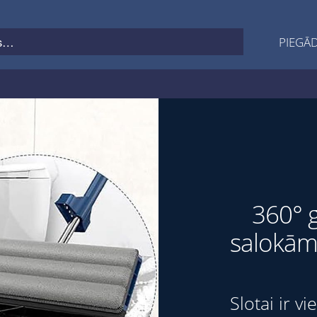
PIEGĀD
360° g
salokāms
Slotai ir v