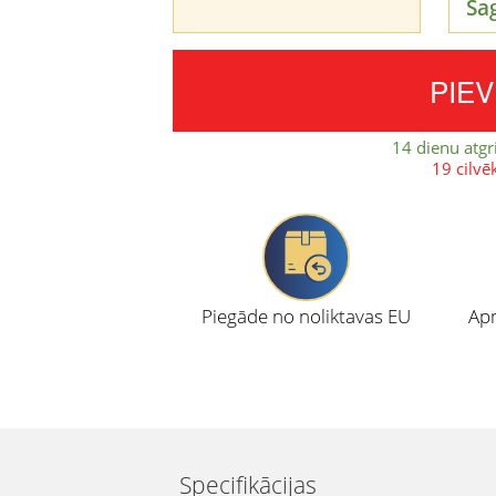
Sa
PIE
14 dienu atgr
19 cilvē
Piegāde no noliktavas EU
Apm
Specifikācijas