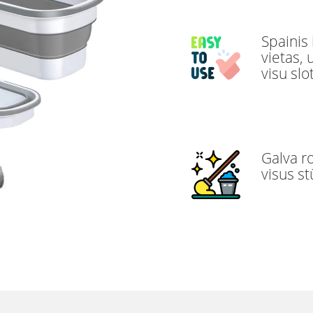
Spainis
vietas, 
visu slo
Galva ro
visus st