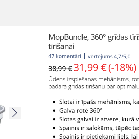
MopBundle, 360° grīdas tīrī
tīrīšanai
47 komentāri
vērtējums 4,7/5,0
31,99
€
(-18%)
Original
Current
38,99
€
price
price
Ūdens izspiešanas mehānisms, rot
was:
is:
padara grīdas tīrīšanu par optimālu
38,99 €.
31,99 €.
Slotai ir īpašs mehānisms, kas
Galva rotē 360°
Slotas galvai ir atvere, kurā v
Spainis ir salokāms, tāpēc t
Spainis ir pietiekami liels, l