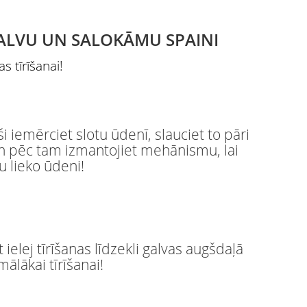
 GALVU UN SALOKĀMU SPAINI
as tīrīšanai!
i iemērciet slotu ūdenī, slauciet to pāri
un pēc tam izmantojiet mehānismu, lai
u lieko ūdeni!
t ielej tīrīšanas līdzekli galvas augšdaļā
mālākai tīrīšanai!