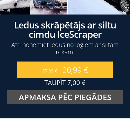
Ledus skrāpētājs ar siltu
cimdu IceScraper
Ātri noņemiet ledus no logiem ar siltām
rokām!
20,99
€
27,99
€
TAUPĪT
7,00
€
APMAKSA PĒC PIEGĀDES