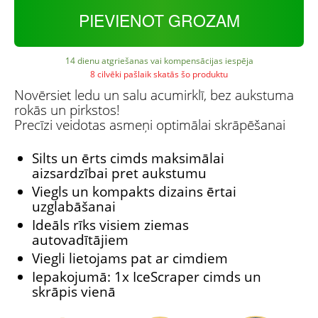
PIEVIENOT GROZAM
14 dienu atgriešanas vai kompensācijas iespēja
8 cilvēki pašlaik skatās šo produktu
Novērsiet ledu un salu acumirklī, bez aukstuma
rokās un pirkstos!
Precīzi veidotas asmeņi optimālai skrāpēšanai
Silts un ērts cimds maksimālai
aizsardzībai pret aukstumu
Viegls un kompakts dizains ērtai
uzglabāšanai
Ideāls rīks visiem ziemas
autovadītājiem
Viegli lietojams pat ar cimdiem
Iepakojumā: 1x IceScraper cimds un
skrāpis vienā