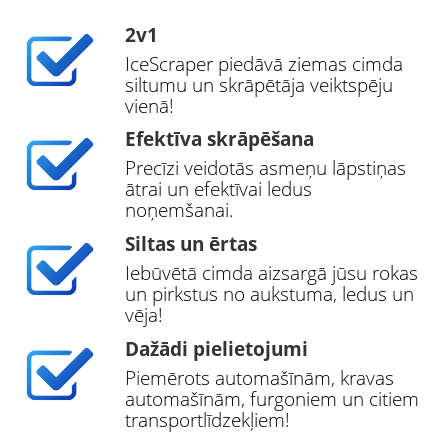
2v1
IceScraper piedāvā ziemas cimda
siltumu un skrāpētāja veiktspēju
vienā!
Efektīva skrāpēšana
Precīzi veidotās asmeņu lāpstiņas
ātrai un efektīvai ledus
noņemšanai.
Siltas un ērtas
Iebūvētā cimda aizsargā jūsu rokas
un pirkstus no aukstuma, ledus un
vēja!
Dažādi pielietojumi
Piemērots automašīnām, kravas
automašīnām, furgoniem un citiem
transportlīdzekļiem!