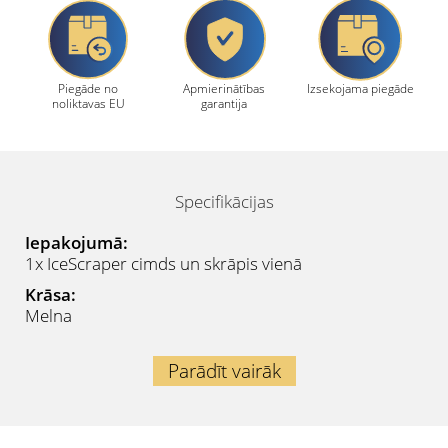
Piegāde no
Apmierinātības
Izsekojama piegāde
noliktavas EU
garantija
Specifikācijas
Iepakojumā:
1x IceScraper cimds un skrāpis vienā
Krāsa:
Melna
Parādīt vairāk