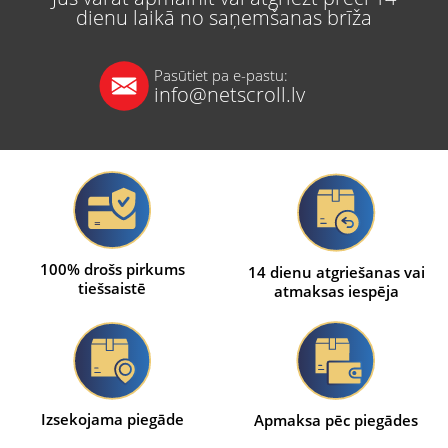
dienu laikā no saņemšanas brīža
Pasūtiet pa e-pastu:
info@netscroll.lv
100% drošs pirkums
14 dienu atgriešanas vai
tiešsaistē
atmaksas iespēja
Izsekojama piegāde
Apmaksa pēc piegādes