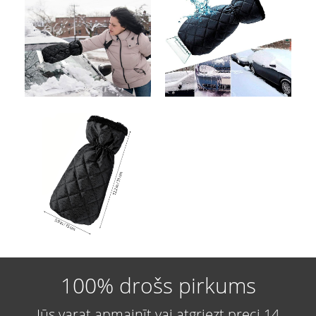
100% drošs pirkums
Jūs varat apmainīt vai atgriezt preci 14