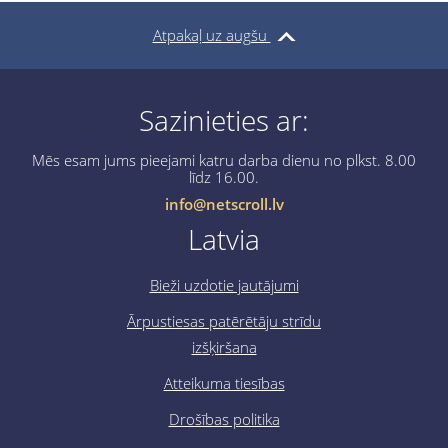
Atpakaļ uz augšu
Sazinieties ar:
Mēs esam jums pieejami katru darba dienu no plkst. 8.00
līdz 16.00.
info@netscroll.lv
Latvia
Bieži uzdotie jautājumi
Ārpustiesas patērētāju strīdu
izšķiršana
Atteikuma tiesības
Drošības politika