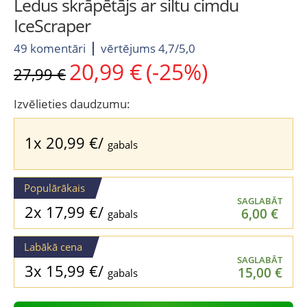
Ledus skrāpētājs ar siltu cimdu
IceScraper
49 komentāri
vērtējums 4,7/5,0
20,99
€
(-25%)
Original
Current
27,99
€
price
price
was:
is:
Izvēlieties daudzumu:
27,99 €.
20,99 €.
1x
20,99
€
/
gabals
Populārākais
SAGLABĀT
2x
17,99
€
/
6,00
€
gabals
Labākā cena
SAGLABĀT
3x
15,99
€
/
15,00
€
gabals