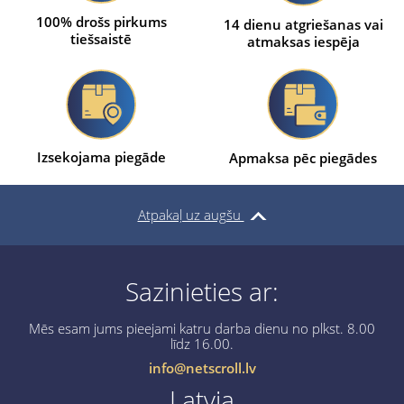
100% drošs pirkums
14 dienu atgriešanas vai
tiešsaistē
atmaksas iespēja
Izsekojama piegāde
Apmaksa pēc piegādes
Atpakaļ uz augšu
Sazinieties ar:
Mēs esam jums pieejami katru darba dienu no plkst. 8.00
līdz 16.00.
info@netscroll.lv
Latvia