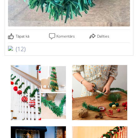
Tāpat kā
Komentārs
Dalīties
(12)