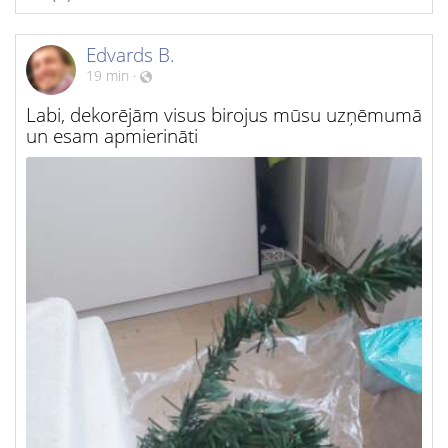
Edvards B.
19 min
·
Labi, dekorējām visus birojus mūsu uzņēmumā
un esam apmierināti