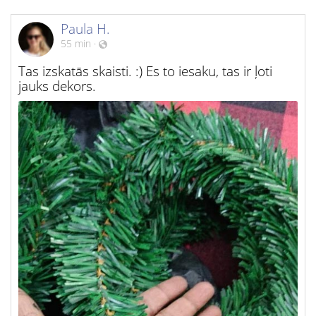
Paula H.
55 min
·
Tas izskatās skaisti. :) Es to iesaku, tas ir ļoti
jauks dekors.