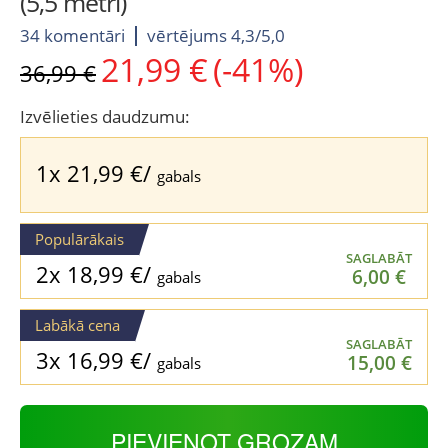
(5,5 metri)
34 komentāri
vērtējums 4,3/5,0
21,99
€
(-41%)
Original
Current
36,99
€
price
price
was:
is:
Izvēlieties daudzumu:
36,99 €.
21,99 €.
1x
21,99
€
/
gabals
Populārākais
SAGLABĀT
2x
18,99
€
/
6,00
€
gabals
Labākā cena
SAGLABĀT
3x
16,99
€
/
15,00
€
gabals
PIEVIENOT GROZAM