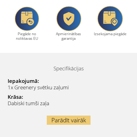
Piegāde no
Apmierinātības
Izsekojama piegāde
noliktavas EU
garantija
Specifikācijas
Iepakojumā:
1x Greenery svētku zaļumi
Krāsa:
Dabiski tumši zaļa
Parādīt vairāk