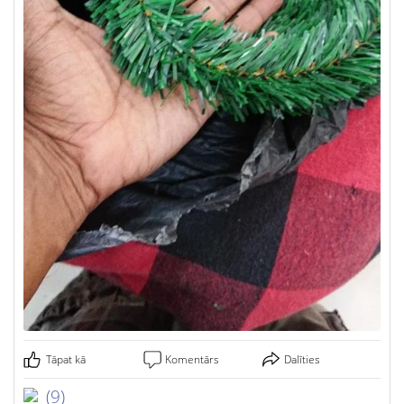
Tāpat kā
Komentārs
Dalīties
(9)