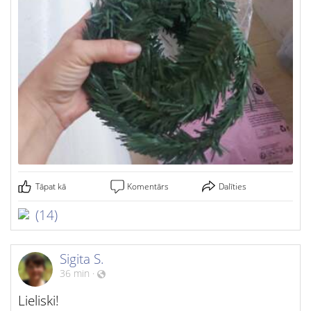
Tāpat kā
Komentārs
Dalīties
(14)
Sigita S.
36 min
·
Lieliski!