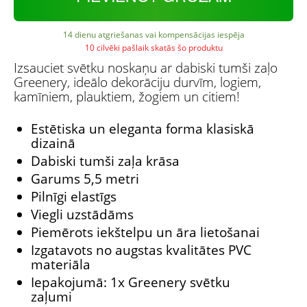
14 dienu atgriešanas vai kompensācijas iespēja
10 cilvēki pašlaik skatās šo produktu
Izsauciet svētku noskaņu ar dabiski tumši zaļo
Greenery, ideālo dekorāciju durvīm, logiem,
kamīniem, plauktiem, žogiem un citiem!
Estētiska un eleganta forma klasiskā
dizainā
Dabiski tumši zaļa krāsa
Garums 5,5 metri
Pilnīgi elastīgs
Viegli uzstādāms
Piemērots iekštelpu un āra lietošanai
Izgatavots no augstas kvalitātes PVC
materiāla
Iepakojumā: 1x Greenery svētku
zaļumi