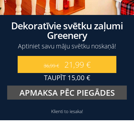
Dekoratīvie svētku zaļumi
Greenery
Aptiniet savu māju svētku noskaņā!
21,99
€
36,99
€
TAUPĪT
15,00
€
APMAKSA PĒC PIEGĀDES
Klienti to iesaka!