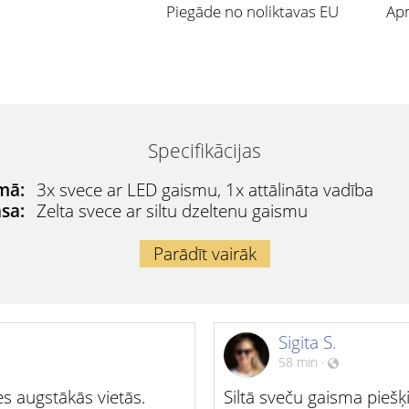
Piegāde no noliktavas EU
Apm
Specifikācijas
mā:
3x svece ar LED gaismu, 1x attālināta vadība
sa:
Zelta svece ar siltu dzeltenu gaismu
Parādīt vairāk
Sigita S.
58 min
·
eces augstākās vietās.
Siltā sveču gaisma piešķ