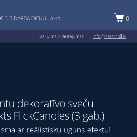
0
E 3-5 DARBA DIENU LAIKĀ
Vai jums ir jautājums?
info@netscroll.lv
ntu dekoratīvo sveču
ts FlickCandles (3 gab.)
sma ar reālistisku uguns efektu!