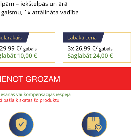
lpām – iekštelpās un ārā
 gaismu, 1x attālināta vadība
ulārākais
Labākā cena
29,99
€
/
3x
26,99
€
/
gabals
gabals
glabāt
10,00
€
Saglabāt
24,00
€
VIENOT GROZAM
iešanas vai kompensācijas iespēja
ki pašlaik skatās šo produktu