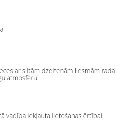
s!
veces ar siltām dzeltenām liesmām rada
īgu atmosfēru!
tā vadība iekļauta lietošanas ērtībai.