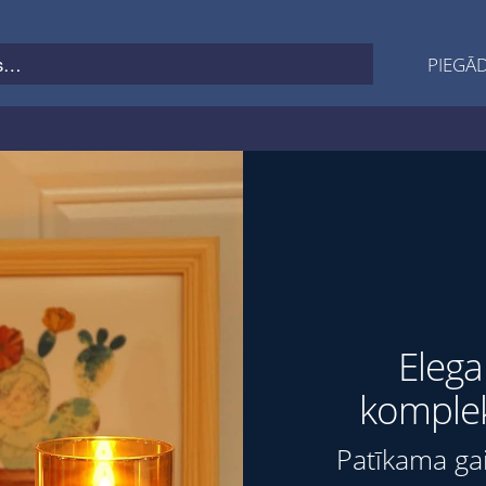
PIEGĀD
Elega
komplek
Patīkama gai