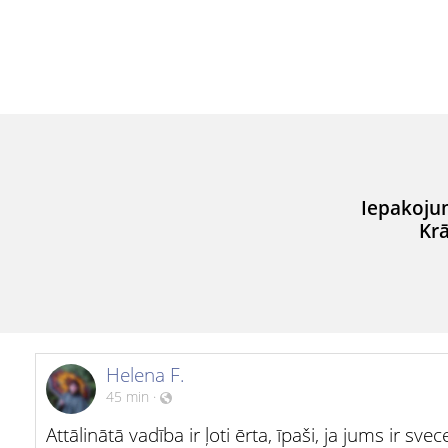
Iepakoju
Krā
Helena F.
45 min
·
Attālinātā vadība ir ļoti ērta, īpaši, ja jums ir sv