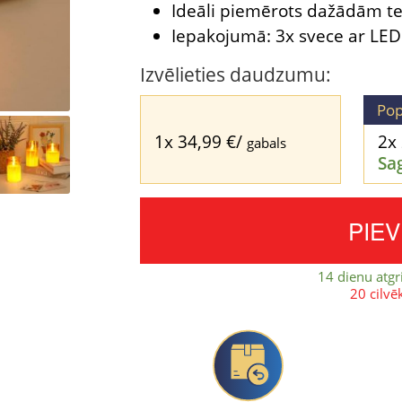
Ideāli piemērots dažādām te
Iepakojumā: 3x svece ar LED
Izvēlieties daudzumu:
Pop
1x
34,99
€
/
2x
gabals
Sa
PIE
14 dienu atgr
20 cilvē