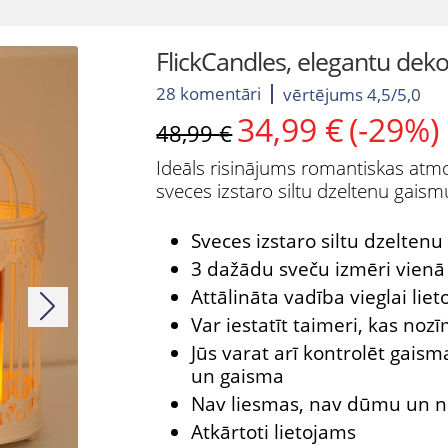
FlickCandles, elegantu deko
28 komentāri
vērtējums 4,5/5,0
34,99
€
(-29%)
Original
Current
48,99
€
price
price
Ideāls risinājums romantiskas atmo
was:
is:
sveces izstaro siltu dzeltenu gaismu
48,99 €.
34,99 €.
Sveces izstaro siltu dzelten
3 dažādu sveču izmēri vien
Attālināta vadība vieglai lie
Var iestatīt taimeri, kas noz
Jūs varat arī kontrolēt gaism
un gaisma
Nav liesmas, nav dūmu un 
Atkārtoti lietojams