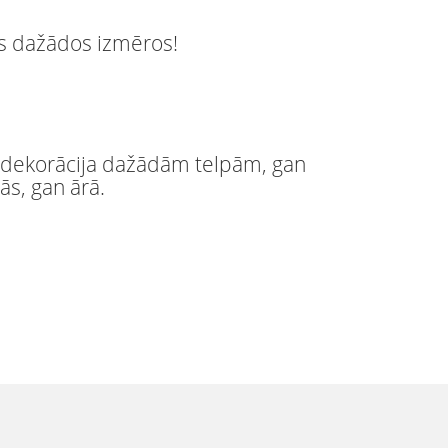
s dažādos izmēros!
a dekorācija dažādām telpām, gan
ās, gan ārā.