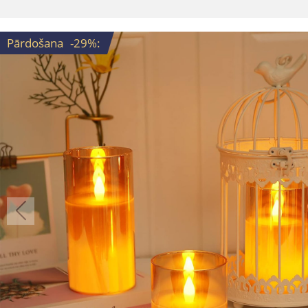
Pārdošana
-29%
: