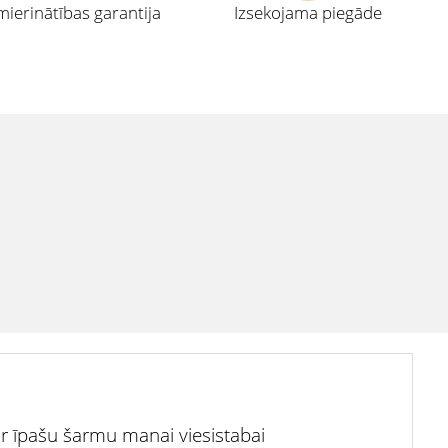
ierinātības garantija
Izsekojama piegāde
ir īpašu šarmu manai viesistabai