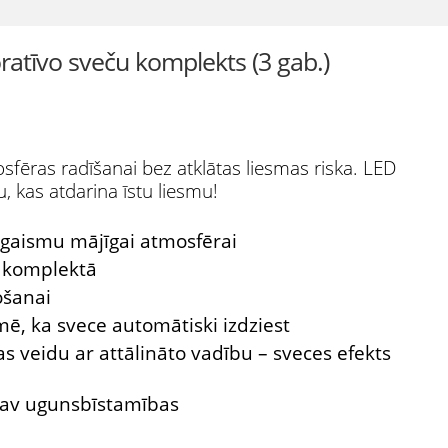
ratīvo sveču komplekts (3 gab.)
sfēras radīšanai bez atklātas liesmas riska. LED
, kas atdarina īstu liesmu!
u gaismu mājīgai atmosfērai
ā komplektā
tošanai
īmē, ka svece automātiski izdziest
as veidu ar attālināto vadību – sveces efekts
nav ugunsbīstamības