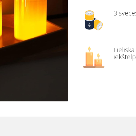
3 svece
Lielisk
iekštelp