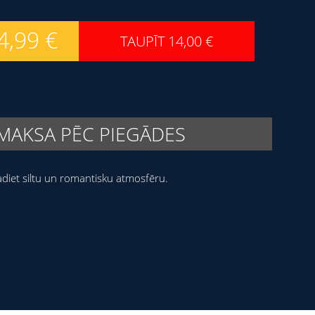
4,99
€
TAUPĪT
14,00
€
MAKSA PĒC PIEGĀDES
diet siltu un romantisku atmosfēru.