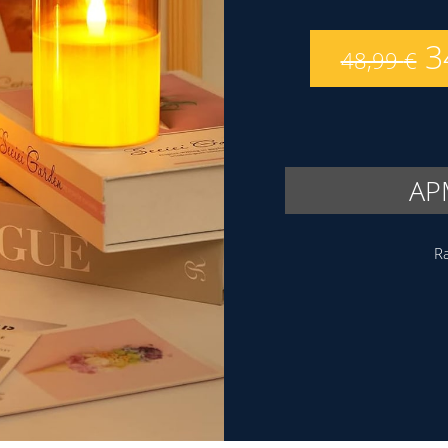
3
48,99
€
AP
Ra