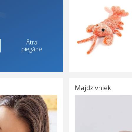
Ātra
piegāde
Mājdzīvnieki