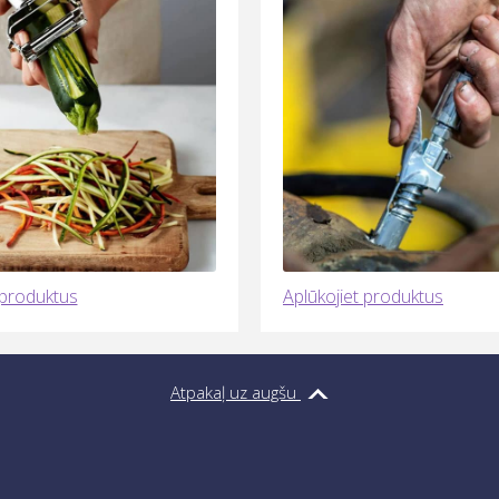
 produktus
Aplūkojiet produktus
Atpakaļ uz augšu