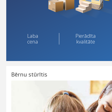
email-a
email-b
email-c
My account
Nomaiņa saskaņā ar garantiju
Laba
Pierādīta
cena
kvalitāte
Sample Page
Shop
Sīkdatņu politika
Special Offer
Bērnu stūrītis
Sūdzības un pārsūdzības
Vispārīgie noteikumi un nosacījumi