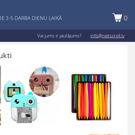
0
E 3-5 DARBA DIENU LAIKĀ
Vai jums ir jautājums?
info@netscroll.lv
ukti