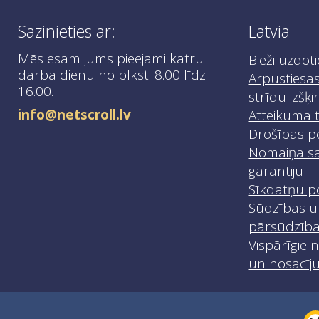
Sazinieties ar:
Latvia
Mēs esam jums pieejami katru
Bieži uzdoti
darba dienu no plkst. 8.00 līdz
Ārpustiesas
16.00.
strīdu izšķ
info@netscroll.lv
Atteikuma t
Drošības po
Nomaiņa sa
garantiju
Sīkdatņu po
Sūdzības u
pārsūdzīb
Vispārīgie 
un nosacīj