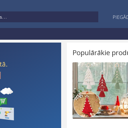
PIEGĀD
Populārākie prod
tā.