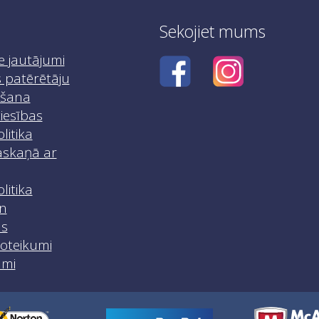
Sekojiet mums
e jautājumi
 patērētāju
iršana
iesības
litika
skaņā ar
litika
n
as
noteikumi
umi