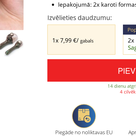
Iepakojumā: 2x karoti forma
Izvēlieties daudzumu:
Pop
1x
7,99
€
/
2x
gabals
Sa
PIE
14 dienu atgr
4 cilvē
Piegāde no noliktavas EU
Apm