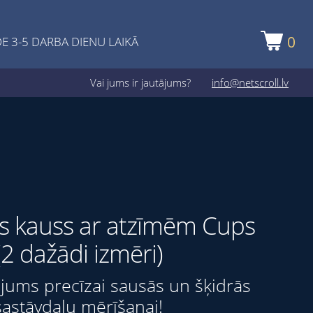
0
E 3-5 DARBA DIENU LAIKĀ
Vai jums ir jautājums?
info@netscroll.lv
s kauss ar atzīmēm Cups
(2 dažādi izmēri)
ājums precīzai sausās un šķidrās
sastāvdaļu mērīšanai!