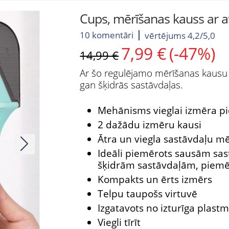
Cups, mērīšanas kauss ar a
10 komentāri
vērtējums 4,2/5,0
7,99
€
(-47%)
Original
Current
14,99
€
price
price
Ar šo regulējamo mērīšanas kausu k
was:
is:
gan šķidrās sastāvdaļas.
14,99 €.
7,99 €.
Mehānisms vieglai izmēra pi
2 dažādu izmēru kausi
Ātra un viegla sastāvdaļu m
Ideāli piemērots sausām sa
šķidrām sastāvdaļām, piemēr
Kompakts un ērts izmērs
Telpu taupošs virtuvē
Izgatavots no izturīga plastm
Viegli tīrīt