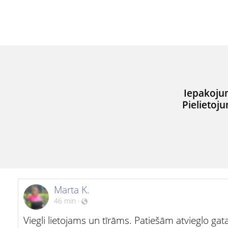
Iepakoju
Pielietoj
Marta K.
46 min
·
Viegli lietojams un tīrāms. Patiešām atvieglo g