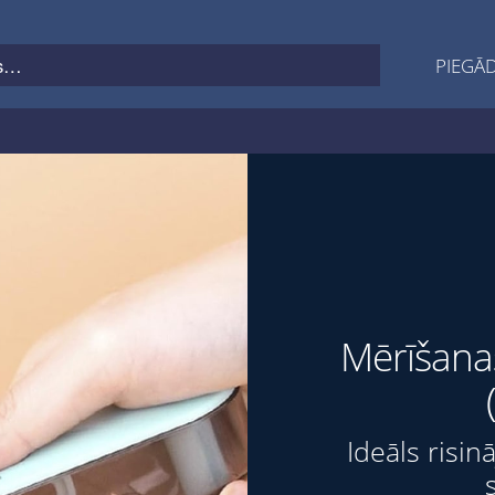
PIEGĀD
Mērīšana
Ideāls risin