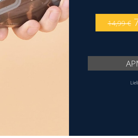
14,99
€
AP
Lie