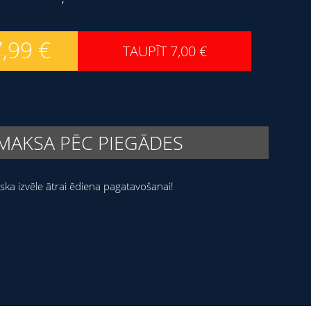
7,99
€
TAUPĪT
7,00
€
MAKSA PĒC PIEGĀDES
liska izvēle ātrai ēdiena pagatavošanai!