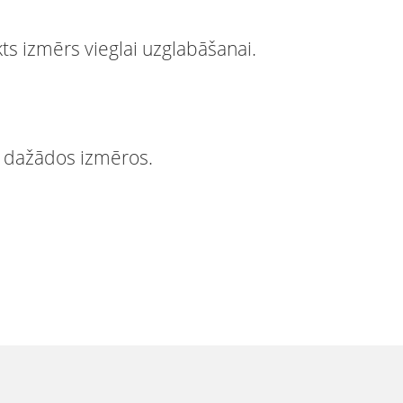
s izmērs vieglai uzglabāšanai.
i dažādos izmēros.