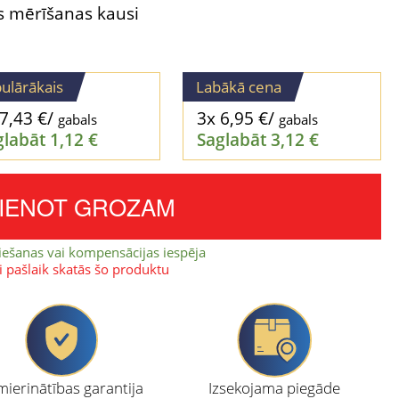
s mērīšanas kausi
ulārākais
Labākā cena
7,43
€
/
3x
6,95
€
/
gabals
gabals
glabāt
1,12
€
Saglabāt
3,12
€
VIENOT GROZAM
iešanas vai kompensācijas iespēja
ki pašlaik skatās šo produktu
ierinātības garantija
Izsekojama piegāde