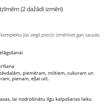
tzīmēm (2 dažādi izmēri)
omplektu jūs viegli precīzi izmērīsiet gan sausās,
elāgošanai
ērīšana
stāvdaļām, piemēram, miltiem, cukuram un
am, pienam, eļļai utt.
asas, lai nodrošinātu ilgu kalpošanas laiku