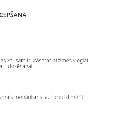
 CEPŠANĀ
as kausam ir krāsotas atzīmes vieglai
aļu dozēšanai.
amais mehānisms ļauj precīzi mērīt.