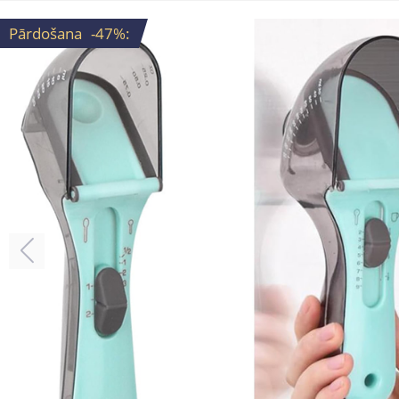
Pārdošana
-47%
: