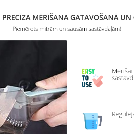
 PRECĪZA MĒRĪŠANA GATAVOŠANĀ UN
Piemērots mitrām un sausām sastāvdaļām!
Mērīšan
sastāvd
Regulēj