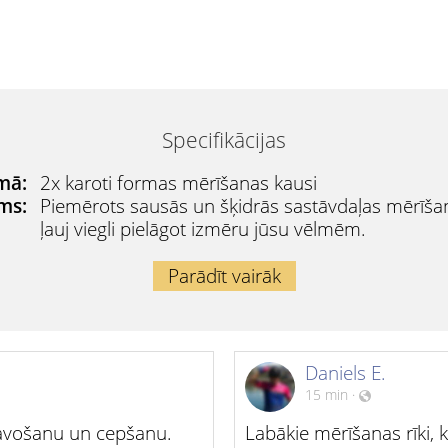
Specifikācijas
mā:
2x karoti formas mērīšanas kausi
ums:
Piemērots sausās un šķidrās sastāvdaļas mērīš
ļauj viegli pielāgot izmēru jūsu vēlmēm.
Parādīt vairāk
Daniels E.
15 min
·
atavošanu un cepšanu.
Labākie mērīšanas rīki, k