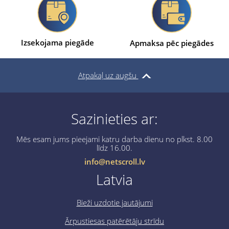
Izsekojama piegāde
Apmaksa pēc piegādes
Atpakaļ uz augšu
Sazinieties ar:
Mēs esam jums pieejami katru darba dienu no plkst. 8.00
līdz 16.00.
info@netscroll.lv
Latvia
Bieži uzdotie jautājumi
Ārpustiesas patērētāju strīdu