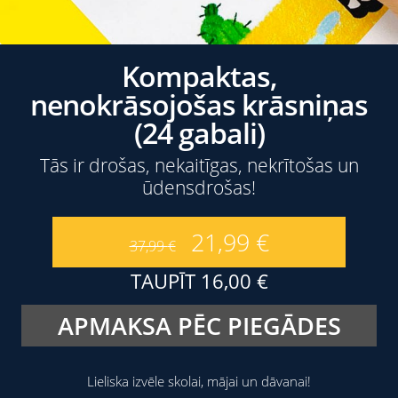
Kompaktas,
nenokrāsojošas krāsniņas
(24 gabali)
Tās ir drošas, nekaitīgas, nekrītošas un
ūdensdrošas!
21,99
€
37,99
€
TAUPĪT
16,00
€
APMAKSA PĒC PIEGĀDES
Lieliska izvēle skolai, mājai un dāvanai!