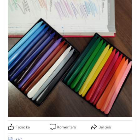
Tāpat kā
Komentārs
Dalīties
(8)