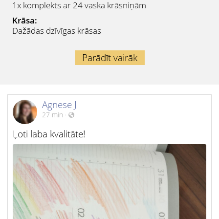
1x komplekts ar 24 vaska krāsniņām
Krāsa:
Dažādas dzīvīgas krāsas
Parādīt vairāk
Agnese J
27 min
·
Ļoti laba kvalitāte!