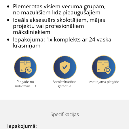
Piemērotas visiem vecuma grupām,
no mazulīšiem līdz pieaugušajiem
Ideāls aksesuārs skolotājiem, mājas
projektu vai profesionāliem
māksliniekiem
Iepakojumā: 1x komplekts ar 24 vaska
krāsniņām
Piegāde no
Apmierinātības
Izsekojama piegāde
noliktavas EU
garantija
Specifikācijas
Iepakojumā: