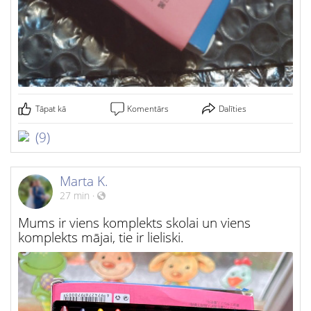
Tāpat kā
Komentārs
Dalīties
(9)
Marta K.
27 min
·
Mums ir viens komplekts skolai un viens
komplekts mājai, tie ir lieliski.