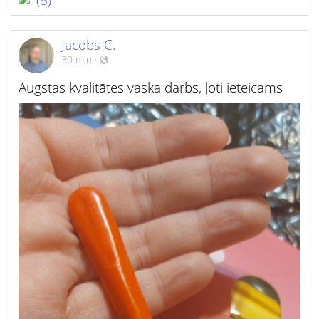
Jacobs C.
30 min
·
Augstas kvalitātes vaska darbs, ļoti ieteicams