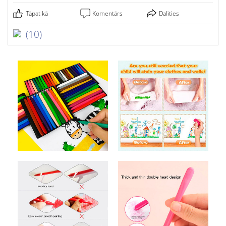
Tāpat kā
Komentārs
Dalīties
(10)