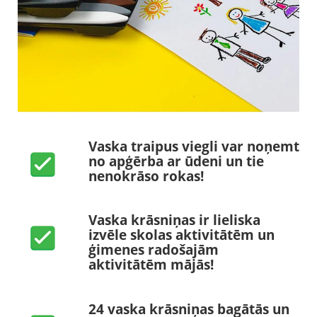
Vaska traipus viegli var noņemt
no apģērba ar ūdeni un tie
nenokrāso rokas!
Vaska krāsniņas ir lieliska
izvēle skolas aktivitātēm un
ģimenes radošajām
aktivitātēm mājās!
24 vaska krāsniņas bagātās un