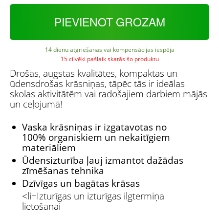
PIEVIENOT GROZAM
14 dienu atgriešanas vai kompensācijas iespēja
15 cilvēki pašlaik skatās šo produktu
Drošas, augstas kvalitātes, kompaktas un
ūdensdrošas krāsniņas, tāpēc tās ir ideālas
skolas aktivitātēm vai radošajiem darbiem mājās
un ceļojumā!
Vaska krāsniņas ir izgatavotas no
100% organiskiem un nekaitīgiem
materiāliem
Ūdensizturība ļauj izmantot dažādas
zīmēšanas tehnika
Dzīvīgas un bagātas krāsas
<li+Izturīgas un izturīgas ilgtermiņa
lietošanai