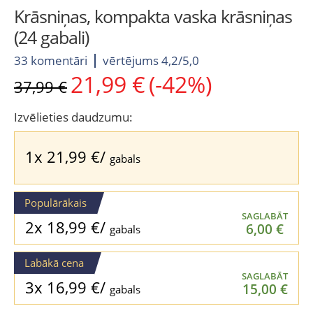
Krāsniņas, kompakta vaska krāsniņas
(24 gabali)
33 komentāri
vērtējums 4,2/5,0
21,99
€
(-42%)
Original
Current
37,99
€
price
price
was:
is:
Izvēlieties daudzumu:
37,99 €.
21,99 €.
1x
21,99
€
/
gabals
Populārākais
SAGLABĀT
2x
18,99
€
/
6,00
€
gabals
Labākā cena
SAGLABĀT
3x
16,99
€
/
15,00
€
gabals