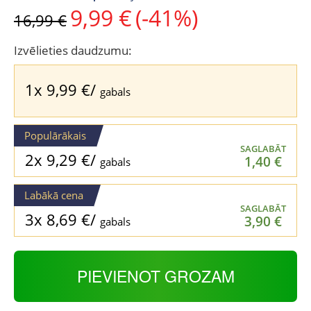
9,99
€
(-41%)
Original
Current
16,99
€
price
price
was:
is:
Izvēlieties daudzumu:
16,99 €.
9,99 €.
1x
9,99
€
/
gabals
Populārākais
SAGLABĀT
2x
9,29
€
/
1,40
€
gabals
Labākā cena
SAGLABĀT
3x
8,69
€
/
3,90
€
gabals
PIEVIENOT GROZAM