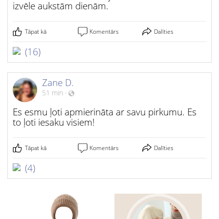
izvēle aukstām dienām.
Tāpat kā
Komentārs
Dalīties
(16)
Zane D.
51 min
·
Es esmu ļoti apmierināta ar savu pirkumu. Es
to ļoti iesaku visiem!
Tāpat kā
Komentārs
Dalīties
(4)