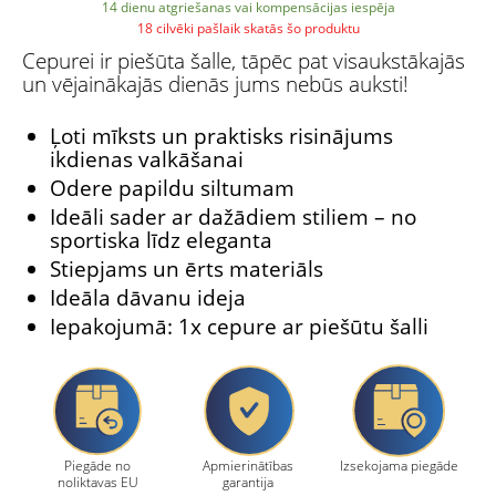
14 dienu atgriešanas vai kompensācijas iespēja
18 cilvēki pašlaik skatās šo produktu
Cepurei ir piešūta šalle, tāpēc pat visaukstākajās
un vējainākajās dienās jums nebūs auksti!
Ļoti mīksts un praktisks risinājums
ikdienas valkāšanai
Odere papildu siltumam
Ideāli sader ar dažādiem stiliem – no
sportiska līdz eleganta
Stiepjams un ērts materiāls
Ideāla dāvanu ideja
Iepakojumā: 1x cepure ar piešūtu šalli
Piegāde no
Apmierinātības
Izsekojama piegāde
noliktavas EU
garantija