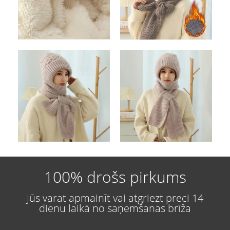
100% drošs pirkums
Jūs varat apmainīt vai atgriezt preci 14
dienu laikā no saņemšanas brīža