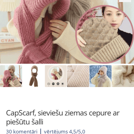
CapScarf, sieviešu ziemas cepure ar
piešūtu šalli
30 komentāri
vērtējums 4,5/5,0