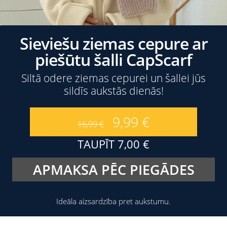
Sieviešu ziemas cepure ar
piešūtu šalli CapScarf
Siltā odere ziemas cepurei un šallei jūs
sildīs aukstās dienās!
9,99
€
16,99
€
TAUPĪT
7,00
€
APMAKSA PĒC PIEGĀDES
Ideāla aizsardzība pret aukstumu.