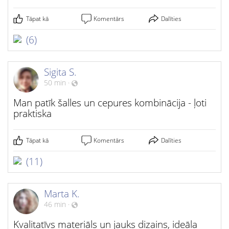
Tāpat kā
Komentārs
Dalīties
(6)
Sigita S.
50 min
·
Man patīk šalles un cepures kombinācija - ļoti
praktiska
Tāpat kā
Komentārs
Dalīties
(11)
Marta K.
46 min
·
Kvalitatīvs materiāls un jauks dizains, ideāla