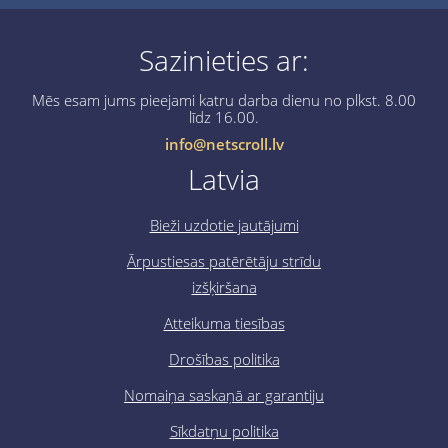
Sazinieties ar:
Mēs esam jums pieejami katru darba dienu no plkst. 8.00
līdz 16.00.
info@netscroll.lv
Latvia
Bieži uzdotie jautājumi
Ārpustiesas patērētāju strīdu
izšķiršana
Atteikuma tiesības
Drošības politika
Nomaiņa saskaņā ar garantiju
Sīkdatņu politika