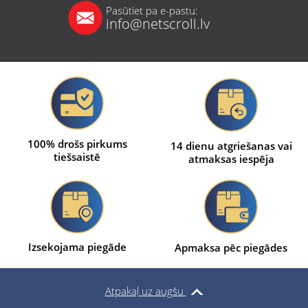
Pasūtiet pa e-pastu:
info@netscroll.lv
100% drošs pirkums
14 dienu atgriešanas vai
tiešsaistē
atmaksas iespēja
Izsekojama piegāde
Apmaksa pēc piegādes
Atpakaļ uz augšu