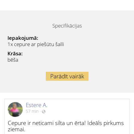
Specifikācijas
Iepakojumā:
1x cepure ar piešūtu šalli
Krāsa:
bēša
Parādīt vairāk
Estere A.
57 min
·
Cepure ir neticami silta un ērta! Ideāls pirkums
ziemai.