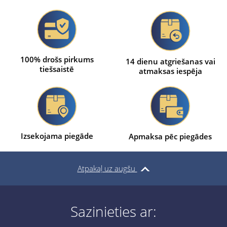
100% drošs pirkums
14 dienu atgriešanas vai
tiešsaistē
atmaksas iespēja
Izsekojama piegāde
Apmaksa pēc piegādes
Atpakaļ uz augšu
Sazinieties ar: