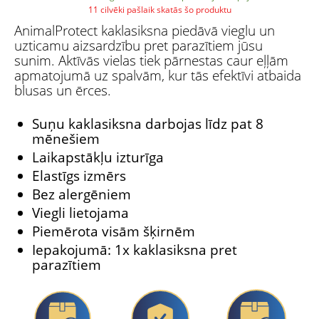
11 cilvēki pašlaik skatās šo produktu
AnimalProtect kaklasiksna piedāvā vieglu un
uzticamu aizsardzību pret parazītiem jūsu
sunim. Aktīvās vielas tiek pārnestas caur eļļām
apmatojumā uz spalvām, kur tās efektīvi atbaida
blusas un ērces.
Suņu kaklasiksna darbojas līdz pat 8
mēnešiem
Laikapstākļu izturīga
Elastīgs izmērs
Bez alergēniem
Viegli lietojama
Piemērota visām šķirnēm
Iepakojumā: 1x kaklasiksna pret
parazītiem