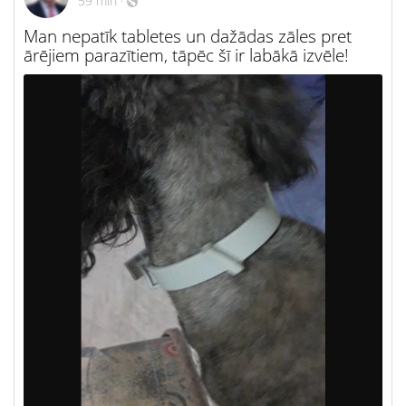
59 min
·
Man nepatīk tabletes un dažādas zāles pret
ārējiem parazītiem, tāpēc šī ir labākā izvēle!