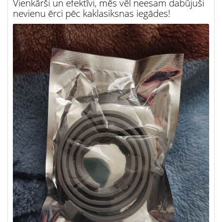
Vienkārši un efektīvi, mēs vēl neesam dabūjuši
nevienu ērci pēc kaklasiksnas iegādes!