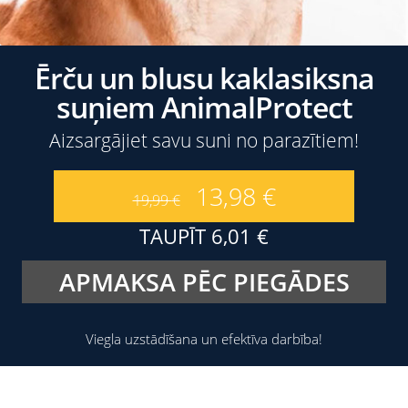
Ērču un blusu kaklasiksna
suņiem AnimalProtect
Aizsargājiet savu suni no parazītiem!
13,98
€
19,99
€
TAUPĪT
6,01
€
APMAKSA PĒC PIEGĀDES
Viegla uzstādīšana un efektīva darbība!