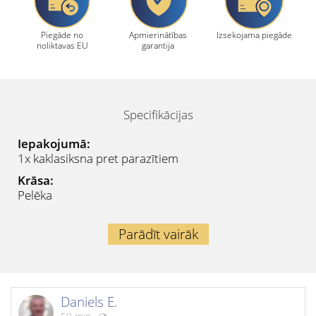
Piegāde no
Apmierinātības
Izsekojama piegāde
noliktavas EU
garantija
Specifikācijas
Iepakojumā:
1x kaklasiksna pret parazītiem
Krāsa:
Pelēka
Parādīt vairāk
Daniels E.