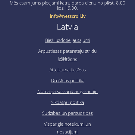
Mēs esam jums pieejami katru darba dienu no plkst. 8.00
līdz 16.00.
info@netscroll.lv
Latvia
Bieži uzdotie jautājumi
Ārpustiesas patērētāju strīdu
izšķiršana
Atteikuma tiesības
Drošības politika
Nomaiņa saskaņā ar garantiju
Sīkdatņu politika
Sūdzības un pārsūdzības
Vispārīgie noteikumi un
nosacījumi