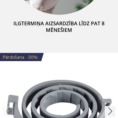
ILGTERMIŅA AIZSARDZĪBA LĪDZ PAT 8
MĒNEŠIEM
Pārdošana
-30%
: