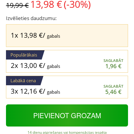
13,98
€
(-30%)
Original
Current
19,99
€
price
price
was:
is:
Izvēlieties daudzumu:
19,99 €.
13,98 €.
1x
13,98
€
/
gabals
Populārākais
SAGLABĀT
2x
13,00
€
/
1,96
€
gabals
Labākā cena
SAGLABĀT
3x
12,16
€
/
5,46
€
gabals
PIEVIENOT GROZAM
14 dienu atgriešanas vai kompensācijas iespēja