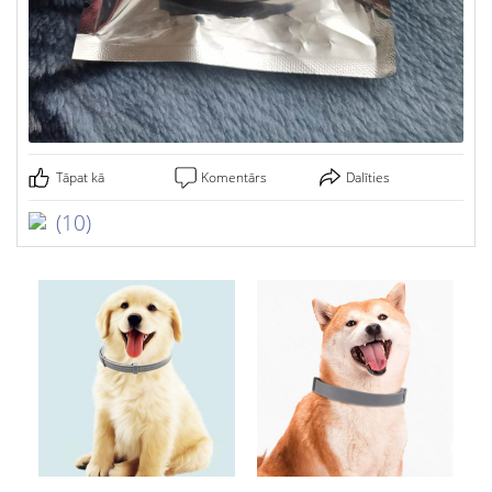
Tāpat kā
Komentārs
Dalīties
(10)