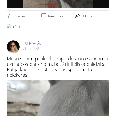
Tāpat kā
Komentārs
Dalīties
(15)
Estere A.
51 min
·
Mūsu sunim patīk lēkt papardēs, un es vienmēr
uztraucos par ērcēm, bet šī ir lieliska palīdzība!
Pat ja kāda nokļūst uz viņas spalvām, tā
neieķeras.