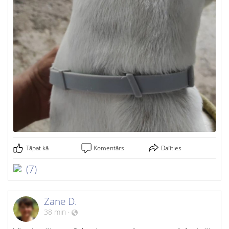
Tāpat kā
Komentārs
Dalīties
(7)
Zane D.
38 min
·