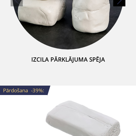
IZCILA PĀRKLĀJUMA SPĒJA
Pārdošana
-39%
: