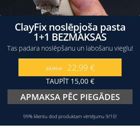
ClayFix noslēpjoša pasta
1+1 BEZMAKSAS
Tas padara noslēpšanu un labošanu vieglu!
22,99
€
37,99
€
TAUPĪT
15,00
€
APMAKSA PĒC PIEGĀDES
99% klientu dod produktam vērtējumu 9/10!