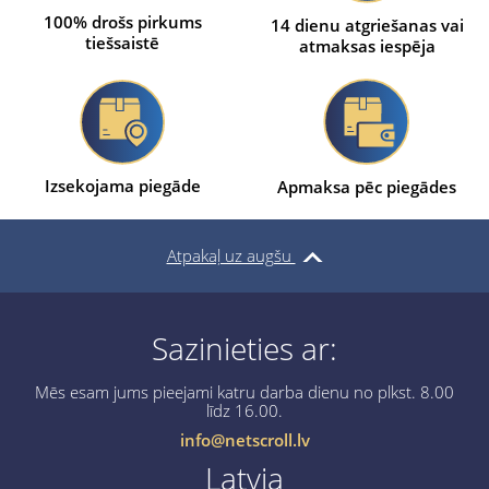
100% drošs pirkums
14 dienu atgriešanas vai
tiešsaistē
atmaksas iespēja
Izsekojama piegāde
Apmaksa pēc piegādes
Atpakaļ uz augšu
Sazinieties ar:
Mēs esam jums pieejami katru darba dienu no plkst. 8.00
līdz 16.00.
info@netscroll.lv
Latvia