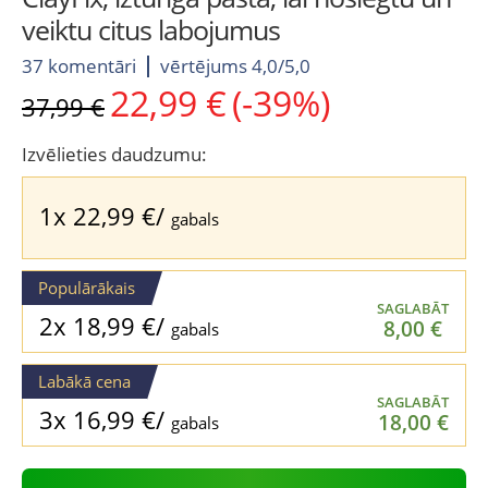
veiktu citus labojumus
37 komentāri
vērtējums 4,0/5,0
22,99
€
(-39%)
Original
Current
37,99
€
price
price
was:
is:
Izvēlieties daudzumu:
37,99 €.
22,99 €.
1x
22,99
€
/
gabals
Populārākais
SAGLABĀT
2x
18,99
€
/
8,00
€
gabals
Labākā cena
SAGLABĀT
3x
16,99
€
/
18,00
€
gabals