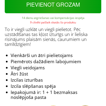
PIEVIENOT GROZAM
14 dienu atgriešanas vai kompensācijas iespēja
9 cilvēki pašlaik skatās šo produktu
To ir viegli uzklāt un viegli pielietot. Pēc
uzstādīšanas tas kļūst izturīgs un ir lieliska
risinājums plaisām sienās, caurumiem un
tamlīdzīgiem!
Vienkārši un ātri pielietojams
Piemērots dažādiem labojumiem
Viegli veidojams
Ātri žūst
Izcilas izturības
Izcila slēpšanas spēja
Iepakojumā ir: 1 + 1 bezmaksas
noslēpjoša pasta