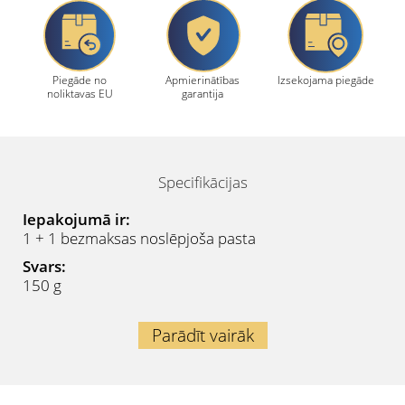
Piegāde no
Apmierinātības
Izsekojama piegāde
noliktavas EU
garantija
Specifikācijas
Iepakojumā ir:
1 + 1 bezmaksas noslēpjoša pasta
Svars:
150 g
Parādīt vairāk