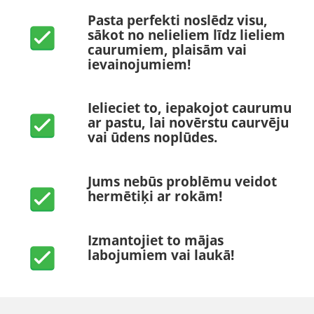
Pasta perfekti noslēdz visu,
sākot no nelieliem līdz lieliem
caurumiem, plaisām vai
ievainojumiem!
Ielieciet to, iepakojot caurumu
ar pastu, lai novērstu caurvēju
vai ūdens noplūdes.
Jums nebūs problēmu veidot
hermētiķi ar rokām!
Izmantojiet to mājas
labojumiem vai laukā!