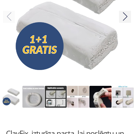
ClayFix, izturīga pasta, lai noslēgtu un